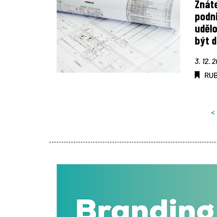
Znát
podni
uděl
být d
3. 12. 
RU
<