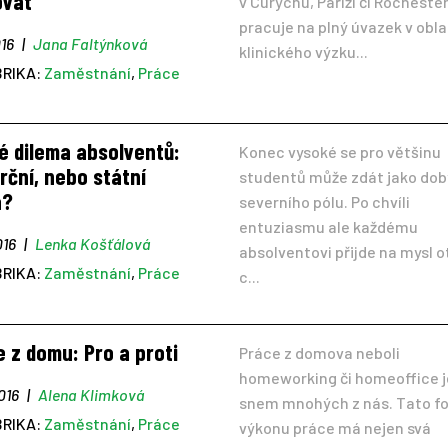
ovat
v Curychu, Paříži či Rocheste
pracuje na plný úvazek v obla
016
|
Jana Faltýnková
klinického výzku...
BRIKA:
Zaměstnání
,
Práce
é dilema absolventů:
Konec vysoké se pro většinu
ční, nebo státní
studentů může zdát jako dob
a?
severního pólu. Po chvíli
entuziasmu ale každému
016
|
Lenka Košťálová
absolventovi přijde na mysl o
BRIKA:
Zaměstnání
,
Práce
c...
 z domu: Pro a proti
Práce z domova neboli
homeworking či homeoffice j
2016
|
Alena Klimková
snem mnohých z nás. Tato f
BRIKA:
Zaměstnání
,
Práce
výkonu práce má nejen svá