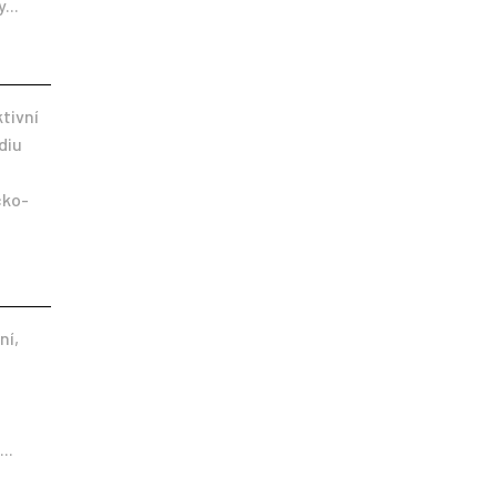
...
ktivní
diu
cko-
ní,
..