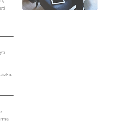
ru,
sti
ytí
tázka,
e
orma