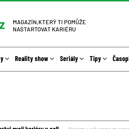
MAGAZÍN,KTERÝ TI POMŮŽE
NASTARTOVAT KARIÉRU
dy
Reality show
Seriály
Tipy
Časop
y
 sítích multi-level marketingu
odivné brigády
Vzory
Práce v zahraničí
Stáže pro mladé na vlastní kůž
Z výběrových řízení
rtuj svoji kariéru v call
Brigáda v call centrech nem