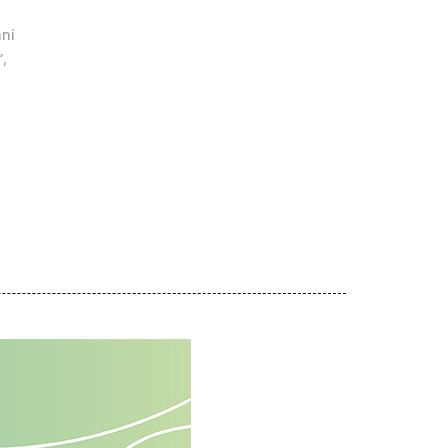
ání
,