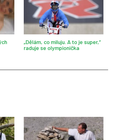
ých
„Dělám, co miluju. A to je super,“
raduje se olympionička