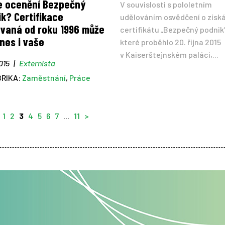
e ocenění Bezpečný
V souvislosti s pololetním
k? Certifikace
udělováním osvědčení o získ
ovaná od roku 1996 může
certifikátu „Bezpečný podnik“
nes i vaše
které proběhlo 20. října 2015
v Kaiserštejnském paláci,...
2015
|
Externista
BRIKA:
Zaměstnání
,
Práce
1
2
3
4
5
6
7
...
11
>