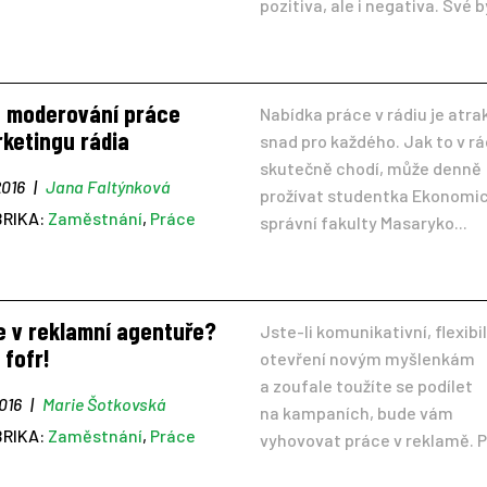
pozitiva, ale i negativa. Své by
o moderování práce
Nabídka práce v rádiu je atra
ketingu rádia
snad pro každého. Jak to v rá
skutečně chodí, může denně
2016
|
Jana Faltýnková
prožívat studentka Ekonomi
BRIKA:
Zaměstnání
,
Práce
správní fakulty Masaryko...
e v reklamní agentuře?
Jste-li komunikativní, flexibil
 fofr!
otevření novým myšlenkám
a zoufale toužíte se podílet
2016
|
Marie Šotkovská
na kampaních, bude vám
BRIKA:
Zaměstnání
,
Práce
vyhovovat práce v reklamě. P.