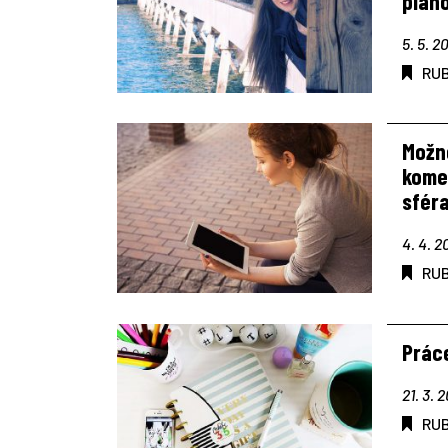
plán
5. 5. 2
RU
Možn
komer
sfér
4. 4. 2
RU
Práce
21. 3. 
RU