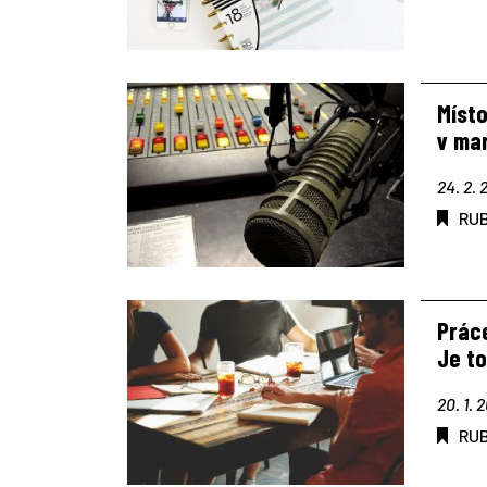
Míst
v mar
24. 2. 
RU
Prác
Je to
20. 1. 
RU