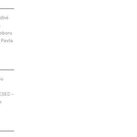
lužné
.
oboru
 Pavla
pu
ESEC –
k