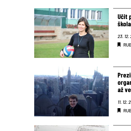
Učit 
škol
23. 12.
RU
Prez
orga
až v
11. 12. 
RU