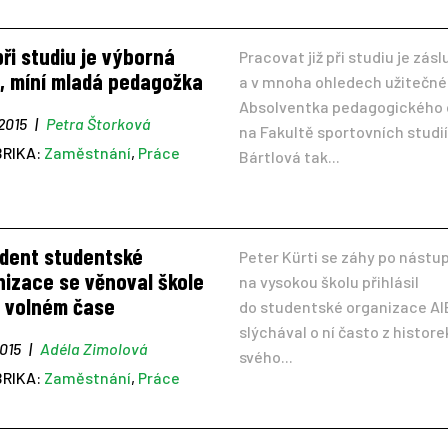
při studiu je výborná
Pracovat již při studiu je zás
a, míní mladá pedagožka
a v mnoha ohledech užitečné
Absolventka pedagogického 
 2015
|
Petra Štorková
na Fakultě sportovních studií
BRIKA:
Zaměstnání
,
Práce
Bártlová tak...
ident studentské
Peter Kürti se záhy po nástu
nizace se věnoval škole
na vysokou školu přihlásil
e volném čase
do studentské organizace AI
slýchával o ní často z histore
2015
|
Adéla Zimolová
svého...
BRIKA:
Zaměstnání
,
Práce