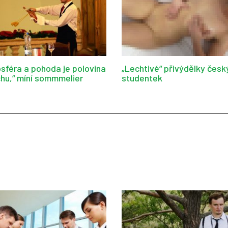
sféra a pohoda je polovina
„Lechtivé“ přivýdělky česk
hu,“ míní sommmelier
studentek