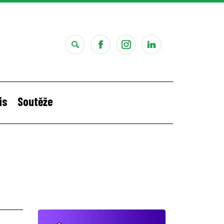
is
Soutěže
i
Štěpánčina letní stáž v Portugalsku
á