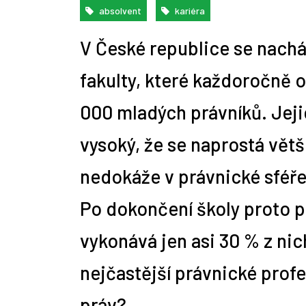
absolvent
kariéra
V České republice se nacház
10 nejčastějších profesí
Zemědělskou rubriku
Alžběta Vítková mluví 9 jazyky,
10 rad, jak napsat správný mail
Jdi pracovat! jako stážista
1. díl: Mimouniverzitní aktivity
Repasované či předváděcí
Praco
Cizoj
Úvod 
A je 
Jaká 
Tip n
absolventů práv
připravujeme
osvojit si nový jazyk jí trvá pár
personalistovi
aneb soutěž Hledá se novinář!
notebooky a počítače: Žádný
obnáš
pomůž
pro z
úskal
týdnů
problém!
fakulty, které každoročně o
000 mladých právníků. Jeji
vysoký, že se naprostá větš
nedokáže v právnické sféře 
Po dokončení školy proto p
vykonává jen asi 30 % z nic
nejčastější právnické prof
práv?