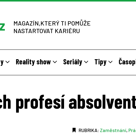
MAGAZÍN,KTERÝ TI POMŮŽE
NASTARTOVAT KARIÉRU
dy
Reality show
Seriály
Tipy
Časop
y
 sítích multi-level marketingu
odivné brigády
Vzory
Práce v zahraničí
Stáže pro mladé na vlastní kůž
Z výběrových řízení
ch profesí absolven
RUBRIKA:
Zaměstnání
,
Pr