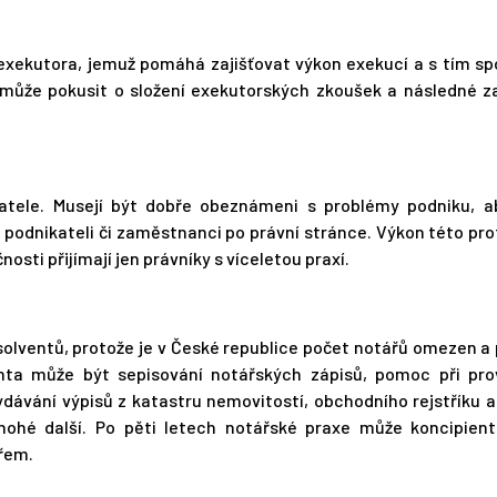
exekutora, jemuž pomáhá zajišťovat výkon exekucí a s tím sp
 může pokusit o složení exekutorských zkoušek a následné za
atele. Musejí být dobře obeznámeni s problémy podniku, ab
i podnikateli či zaměstnanci po právní stránce. Výkon této pro
osti přijímají jen právníky s víceletou praxí.
olventů, protože je v České republice počet notářů omezen a
enta může být sepisování notářských zápisů, pomoc při pro
dávání výpisů z katastru nemovitostí, obchodního rejstříku a
ohé další. Po pěti letech notářské praxe může koncipient 
řem.