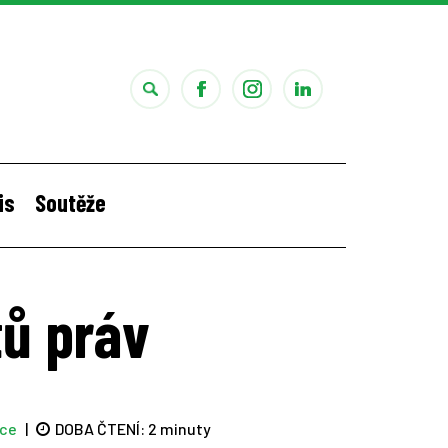
is
Soutěže
i
Štěpánčina letní stáž v Portugalsku
tů práv
áce
|
DOBA ČTENÍ:
2 minuty