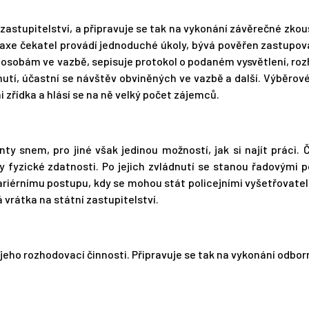
zastupitelství, a připravuje se tak na vykonání závěrečné zkou
axe čekatel provádí jednoduché úkoly, bývá pověřen zastupov
i osobám ve vazbě, sepisuje protokol o podaném vysvětlení, ro
utí, účastní se návštěv obviněných ve vazbě a další. Výběrové
i zřídka a hlásí se na ně velký počet zájemců.
y snem, pro jiné však jedinou možností, jak si najít práci. 
y fyzické zdatnosti. Po jejich zvládnutí se stanou řadovými po
ariérnímu postupu, kdy se mohou stát policejními vyšetřovatel
vrátka na státní zastupitelství.
a jeho rozhodovací činnosti. Připravuje se tak na vykonání odbor