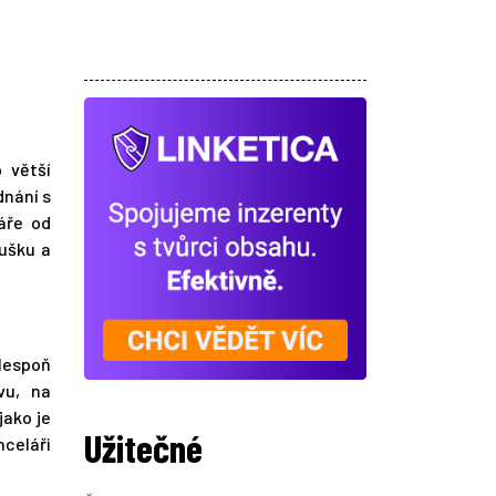
 větší
dnání s
áře od
oušku a
alespoň
vu, na
jako je
Užitečné
celáři