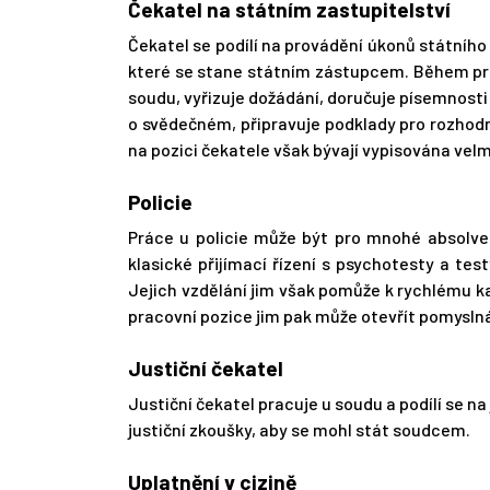
Čekatel na státním zastupitelství
Čekatel se podílí na provádění úkonů státního 
které se stane státním zástupcem. Během pr
soudu, vyřizuje dožádání, doručuje písemnost
o svědečném, připravuje podklady pro rozhodn
na pozici čekatele však bývají vypisována velm
Policie
Práce u policie může být pro mnohé absolvent
klasické přijímací řízení s psychotesty a test
Jejich vzdělání jim však pomůže k rychlému k
pracovní pozice jim pak může otevřít pomyslná 
Justiční čekatel
Justiční čekatel pracuje u soudu a podílí se n
justiční zkoušky, aby se mohl stát soudcem.
Uplatnění v cizině