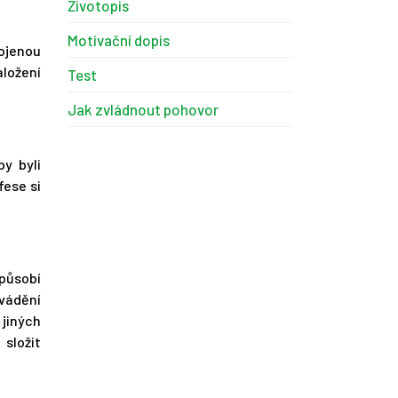
Životopis
Motivační dopis
ojenou
ložení
Test
Jak zvládnout pohovor
y byli
fese si
 působí
vádění
 jiných
složit