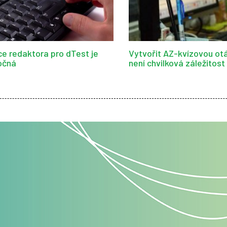
ce redaktora pro dTest je
Vytvořit AZ-kvízovou ot
očná
není chvilková záležitost