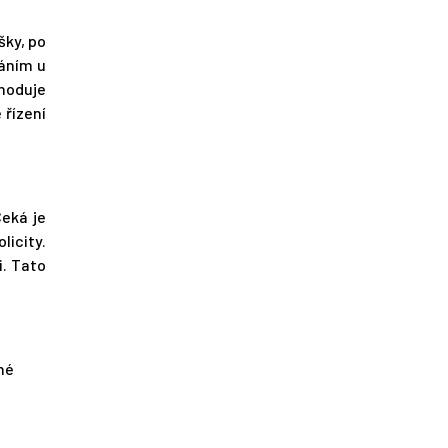
šky, po
áním u
zhoduje
 řízení
Čeká je
licity.
i. Tato
né