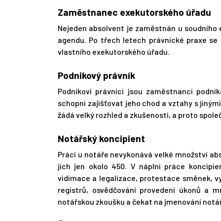
Zaměstnanec exekutorského úřadu
Nejeden absolvent je zaměstnán u soudního 
agendu. Po třech letech právnické praxe se
vlastního exekutorského úřadu.
Podnikový právník
Podnikoví právníci jsou zaměstnanci podnik
schopni zajišťovat jeho chod a vztahy s jiným
žádá velký rozhled a zkušenosti, a proto společn
Notářský koncipient
Práci u notáře nevykonává velké množství abs
jich jen okolo 450. V náplni práce koncipi
vidimace a legalizace, protestace směnek, vy
registrů, osvědčování provedení úkonů a mn
notářskou zkoušku a čekat na jmenování notá