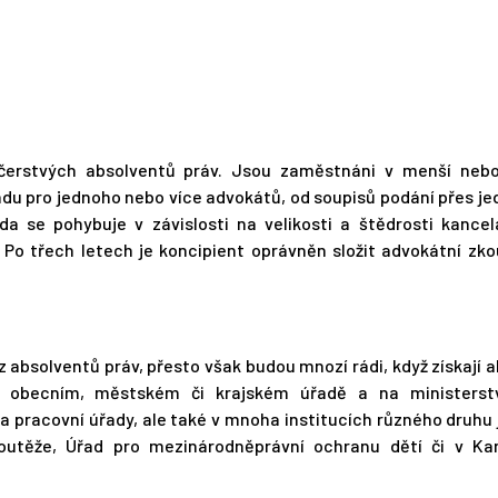
 čerstvých absolventů práv. Jsou zaměstnáni v menší nebo
ndu pro jednoho nebo více advokátů, od soupisů podání přes je
a se pohybuje v závislosti na velikosti a štědrosti kancel
 Po třech letech je koncipient oprávněn složit advokátní zk
absolventů práv, přesto však budou mnozí rádi, když získají 
a obecním, městském či krajském úřadě a na ministerst
a pracovní úřady, ale také v mnoha institucích různého druhu 
outěže, Úřad pro mezinárodněprávní ochranu dětí či v Kan