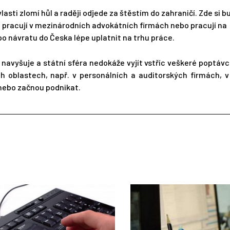
sti zlomí hůl a raději odjede za štěstím do zahraničí. Zde si b
e, pracují v mezinárodních advokátních firmách nebo pracují na
po návratu do Česka lépe uplatnit na trhu práce.
navyšuje a státní sféra nedokáže vyjít vstříc veškeré poptávc
ch oblastech, např. v personálních a auditorských firmách, 
nebo začnou podnikat.