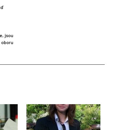
uď
e, jsou
v oboru