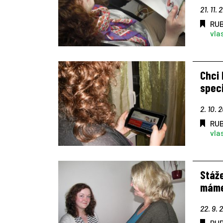
21. 11. 
RU
vla
Chci
speci
2. 10. 
RU
vla
Stáž
máme.
22. 9. 
RU