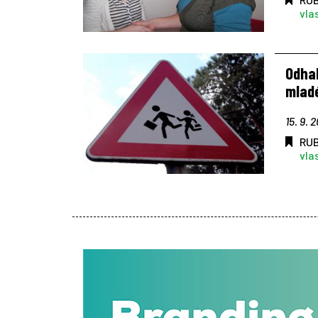
vla
Odhal
mlad
15. 9. 
RU
vla