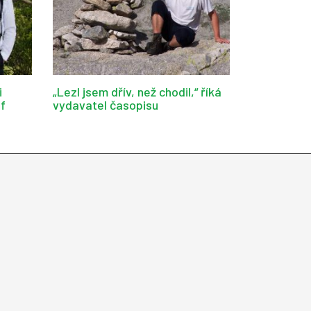
i
„Lezl jsem dřív, než chodil,“ říká
af
vydavatel časopisu