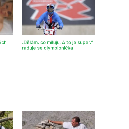
ých
„Dělám, co miluju. A to je super,“
raduje se olympionička