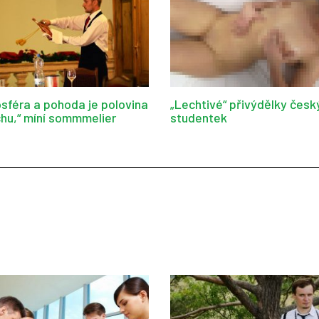
sféra a pohoda je polovina
„Lechtivé“ přivýdělky česk
hu,“ míní sommmelier
studentek