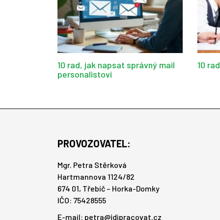
10 rad, jak napsat správný mail
10 ra
personalistovi
PROVOZOVATEL:
Mgr. Petra Stěrková
Hartmannova 1124/82
674 01, Třebíč – Horka-Domky
IČO: 75428555
E-mail:
petra@jdipracovat.cz