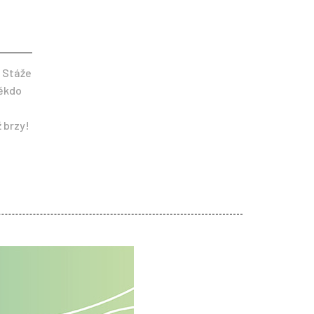
u Stáže
někdo
 brzy!