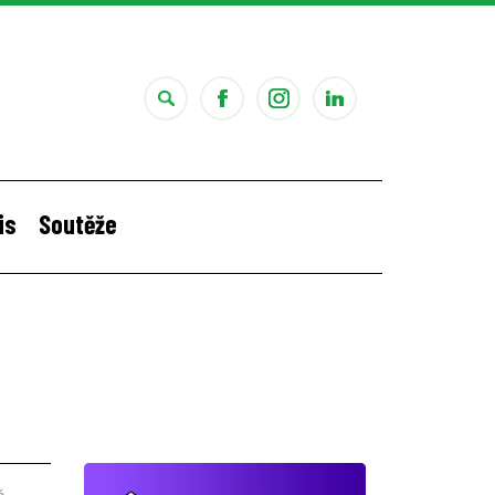
is
Soutěže
i
Štěpánčina letní stáž v Portugalsku
č