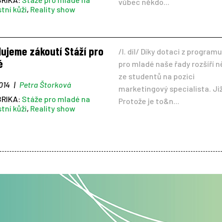
vůbec někdo...
stní kůži
,
Reality show
ujeme zákoutí Stáží pro
/I. díl/ Díky dotaci z program
é
pro mladé naše řady rozšíří 
ze studentů na pozici
2014
|
Petra Štorková
marketingový specialista. Již
BRIKA:
Stáže pro mladé na
Protože je to&n...
stní kůži
,
Reality show