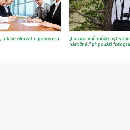
d, jak se chovat u pohovoru
„I práce snů může být velm
náročná,“ připouští fotogr