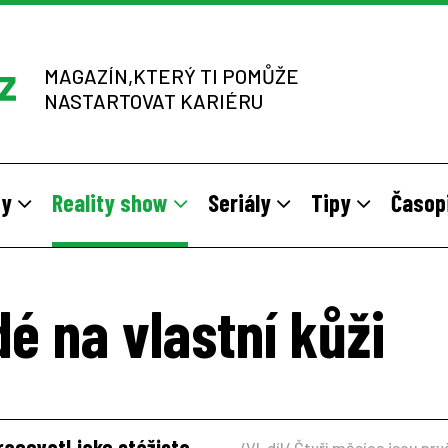
MAGAZÍN,KTERÝ TI POMŮŽE
NASTARTOVAT KARIÉRU
dy
Reality show
Seriály
Tipy
Časop
y
 sítích multi-level marketingu
odivné brigády
Vzory
Práce v zahraničí
Stáže pro mladé na vlastní kůž
Z výběrových řízení
é na vlastní kůži
racovat! jako stážista
/VI. díl/ Čtyři měsíce jsou pry