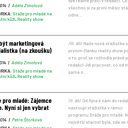
své reálné práci v redakci. Co
2014
|
Adéla Zimolová
všechno si za první měsíc st
BRIKA:
Stáže pro mladé na
odne...
stní kůži
,
Reality show
 být marketingová
/III. díl/ Naše nová stážistka s
alistka (na zkoušku)
prvním článku reality show po
o to, proč se rozhodla právě 
2014
|
Adéla Zimolová
redakci Jdi pracovat, co od 
BRIKA:
Stáže pro mladé na
sama o...
stní kůži
,
Reality show
e pro mladé: Zájemce
/II. díl/ Od října k nám do red
 Nyní si jen vybrat
nastoupí stážistka v rámci
programu Stáže pro mladé. 
2014
|
Petra Štorková
největší starost byla, zda se
BRIKA:
Stáže pro mladé na