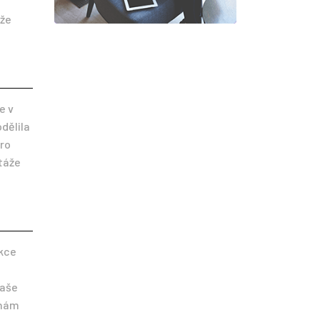
áže
e v
dělila
pro
stáže
akce
Naše
 nám