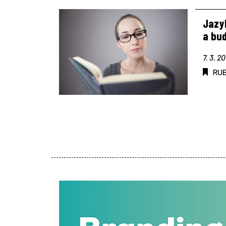
Jazy
a bud
7. 3. 2
RU