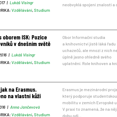
2017
|
Lukáš Visingr
neobvyklá spojení znalostí a 
BRIKA:
Vzdělávání
,
Studium
s oborem ISK: Pozice
Obor Informační studia
vníků v dnešním světě
a knihovnictví jistě láká řadu
uchazečů, ale mnozí z nich n
 2016
|
Lukáš Visingr
úplně jasno ohledně svého
BRIKA:
Vzdělávání
,
Studium
uplatnění. Role knihoven a kni
 jak na Erasmus.
Erasmus je mezinárodní proje
no na vlastní kůži
který podporuje studentskou
mobilitu v zemích Evropské u
2016
|
Anna Jančevová
V praxi to znamená, že na ně
BRIKA:
Vzdělávání
,
Studium
dobu odj...