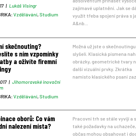
absolventům přinášet vysoc
17
|
Lukáš Visingr
zajímavé uplatnění. Jak se d
BRIKA:
Vzdělávání
,
Studium
využít třeba spojení práva s 
A&nb...
mí skečnouting?
Možná už jste o skečnoutingu
slíte s ním vzpomínky
slyšeli. Klasická písmena nah
atby a oživíte firemní
obrázky, geometrické tvary 
ingy
další vizuální prvky. Zkrátka
namísto klasického psaní zaz
2017
|
Jihomoravské inovační
um
BRIKA:
Vzdělávání
,
Studium
inace oborů: Co vám
Pracovní trh se stále vyvíjí a 
dní nalezení místa?
také požadavky na uchazeče,
občas mohou obsahovat i do