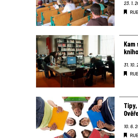
23. 1. 
RU
Kam 
kniho
31. 10.
RU
Tipy,
Ověře
10. 6. 
RU