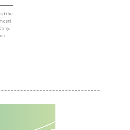
na trhu
jmostí
čtiny,
den