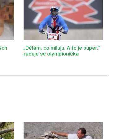
ých
„Dělám, co miluju. A to je super,“
raduje se olympionička