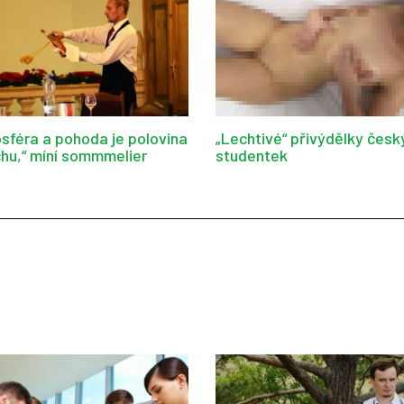
sféra a pohoda je polovina
„Lechtivé“ přivýdělky česk
hu,“ míní sommmelier
studentek