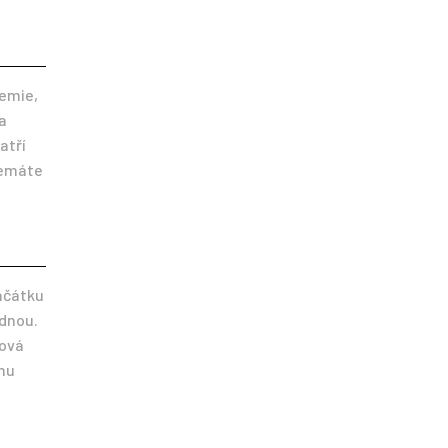
demie,
a
atří
nemáte
ačátku
ednou.
ková
omu