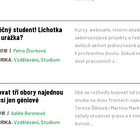
ěčný student! Lichotka
Kurzy, webináře, interní aka
 urážka?
seberozvojové projekty a řad
dalších aktivit jednoznačně p
2016
|
Petra Štorková
k profesnímu životu. Dokud 
BRIKA:
Vzdělávání
,
Studium
dost pracovních z...
vat tři obory najednou
Obě se rozhodly bojovat od z
sí jen géniové
studia na dvou frontách naj
Tereza Šíblová i Martina Mar
016
|
Adéla Beranová
začaly studovat právo a k t
BRIKA:
Vzdělávání
,
Studium
žurnali...