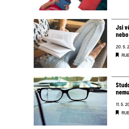
Jsi v
nebo
20. 5. 
RU
Studo
nemu
11. 5. 2
RU