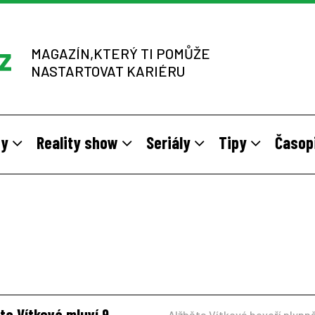
MAGAZÍN,KTERÝ TI POMŮŽE
NASTARTOVAT KARIÉRU
dy
Reality show
Seriály
Tipy
Časop
y
 sítích multi-level marketingu
odivné brigády
Vzory
Práce v zahraničí
Stáže pro mladé na vlastní kůž
Z výběrových řízení
ta Vítková mluví 9
Alžběta Vítková hovoří plynně