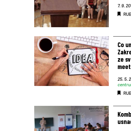
7. 9. 20
RU
Co u
Zakre
ze sv
meet
25. 5. 
centr
RU
Komb
usna