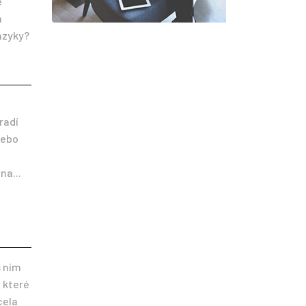
e
á
jazyky?
radí
nebo
na...
s ním
 které
cela