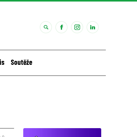
is
Soutěže
i
Štěpánčina letní stáž v Portugalsku
 9