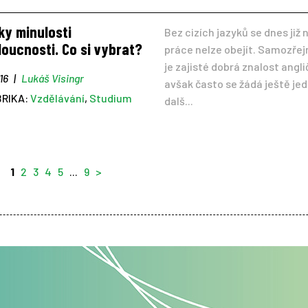
ky minulosti
Bez cizích jazyků se dnes již 
oucnosti. Co si vybrat?
práce nelze obejít. Samozře
je zajisté dobrá znalost angli
016
|
Lukáš Visingr
avšak často se žádá ještě je
BRIKA:
Vzdělávání
,
Studium
dalš...
1
2
3
4
5
...
9
>