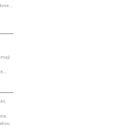
dove...
emají
h...
kt,
nie.
jakou