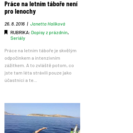
Práce na letním táboře není
pro lenochy
Tipy
26. 8. 2016
|
Janetta Halíková
Časopis
RUBRIKA:
Dopisy z prázdnin
,
Seriály
Soutěže
Práce na letním táboře je skvělým
odpočinkem a intenzivním
zážitkem. A to zvláště potom, co
jste tam léta strávili pouze jako
účastníci a te...