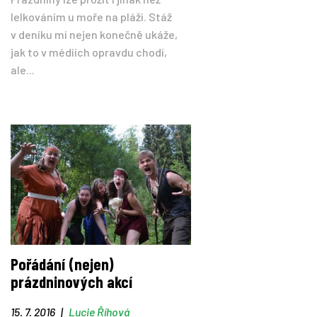
lelkováním u moře na pláži. Stáž
v deníku mi nejen konečně ukáže,
jak to v médiích opravdu chodí,
ale...
Pořádání (nejen)
prázdninových akcí
15. 7. 2016
|
Lucie Říhová