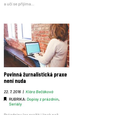
a učí se přijíma...
Povinná žurnalistická praxe
není nuda
22. 7. 2016
|
Klára Bečáková
RUBRIKA:
Dopisy z prázdnin
,
Seriály
Prázdniny lze prožít i jinak než