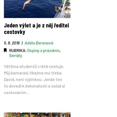
Jeden výlet a je z něj ředitel
cestovky
5. 8. 2016
|
Adéla Beranová
RUBRIKA:
Dopisy z prázdnin
,
Seriály
Většina studentů v létě cestuje.
Můj kamarád, říkejme mu třeba
David, není výjimkou. Jenže ten
to dovedl k dokonalosti a začal si
cestováním...