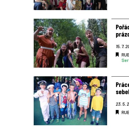
Pořád
práz
15. 7. 2
RU
Ser
Práce
sebel
23. 5. 
RU