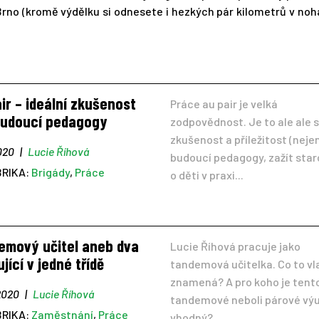
rno (kromě výdělku si odnesete i hezkých pár kilometrů v nohá
ir – ideální zkušenost
Práce au pair je velká
budoucí pedagogy
zodpovědnost. Je to ale ale 
zkušenost a příležitost (neje
2020
|
Lucie Říhová
budoucí pedagogy, zažít star
BRIKA:
Brigády
,
Práce
o děti v praxi...
emový učitel aneb dva
Lucie Říhová pracuje jako
jící v jedné třídě
tandemová učitelka. Co to vl
znamená? A pro koho je tent
 2020
|
Lucie Říhová
tandemové neboli párové vý
BRIKA:
Zaměstnání
,
Práce
vhodný?