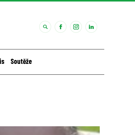
is
Soutěže
i
Štěpánčina letní stáž v Portugalsku