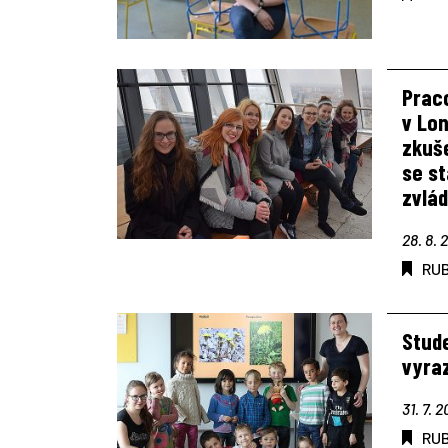
Prac
v Lo
zkuš
se st
zvlád
28. 8. 
RU
Stud
vyraz
31. 7. 2
RU