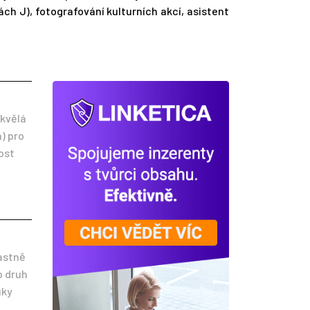
ch J), fotografování kulturních akcí, asistent
skvělá
n) pro
ost
astně
o druh
uky