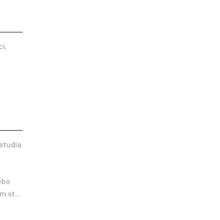
cí,
studia
ebo
 st...