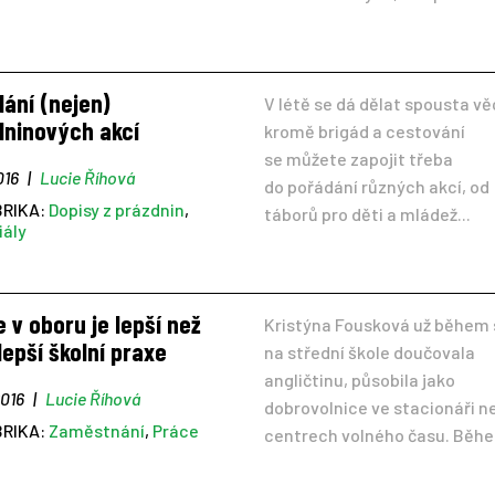
ání (nejen)
V létě se dá dělat spousta vě
dninových akcí
kromě brigád a cestování
se můžete zapojit třeba
016
|
Lucie Říhová
do pořádání různých akcí, od
BRIKA:
Dopisy z prázdnin
,
táborů pro děti a mládež...
iály
 v oboru je lepší než
Kristýna Fousková už během 
epší školní praxe
na střední škole doučovala
angličtinu, působila jako
2016
|
Lucie Říhová
dobrovolnice ve stacionáři n
BRIKA:
Zaměstnání
,
Práce
centrech volného času. Během