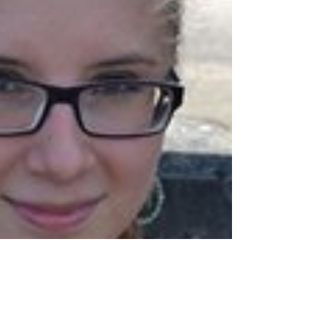
u být
ky
Au pair – ideální zkušenost pro
Kombinace oborů: Několik
Růžové prohlášení
Těch 50 e-mailů vyřiď hned,
Vojtěch Pekárek: Práce
Chcete něco ušetřit
budoucí pedagogy
úspěšných příkladů z praxe
díky!
v zahraničí umožňuje získat jiný
na nákupech? Hledejte slevové
pohled na vše
kupóny