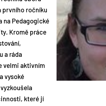
a prvního ročníku
vní pozice back office. Co
azyčná literatura vám
do marketingového slangu
ze mě šéfredaktorka!
jsou největší úřednická
a pracovní web: HitPráce.cz
Z pedagogické fakulty moh
Co je to pracovní veletrh?
Etiketu na pracovišti
Jak absolventka žurnalisti
Klikačky: Dá se proklikat
TIP NA KNIHU: Konec
a na Pedagogické
í?
e s jazyky
ačátečníky
í práce na dálku?
pouze učitelem?
nepodceňujte
hledala práci
k bohatství?
prokrastinace
ity. Kromě práce
stování,
u a ráda
e velmi aktivním
a vysoké
e vyzkoušela
nnosti, které jí