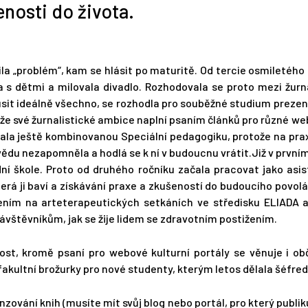
nosti do života.
a „problém“, kam se hlásit po maturitě. Od tercie osmiletého 
a s dětmi a milovala divadlo. Rozhodovala se proto mezi žurn
kusit ideálně všechno, se rozhodla pro souběžné studium preze
ím, že své žurnalistické ambice naplní psaním článků pro různé
idala ještě kombinovanou Speciální pedagogiku, protože na praxí
 vědu nezapomněla a hodlá se k ní v budoucnu vrátit.Již v prvním
dní škole. Proto od druhého ročníku začala pracovat jako asi
která ji baví a získávání praxe a zkušeností do budoucího povo
ením na arteterapeutických setkáních ve středisku ELIADA a 
návštěvníkům, jak se žije lidem se zdravotním postižením.
nost, kromě psaní pro webové kulturní portály se věnuje i o
 fakultní brožurky pro nové studenty, kterým letos dělala šéfre
zování knih (musíte mít svůj blog nebo portál, pro který publi