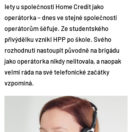
lety u společnosti Home Credit jako
Tipy
operátorka – dnes ve stejné společnosti
operátorům šéfuje. Ze studentského
Časopis
přivýdělku vznikl HPP po škole. Svého
Soutěže
rozhodnutí nastoupit původně na brigádu
jako operátorka nikdy nelitovala, a naopak
velmi ráda na své telefonické začátky
vzpomíná.