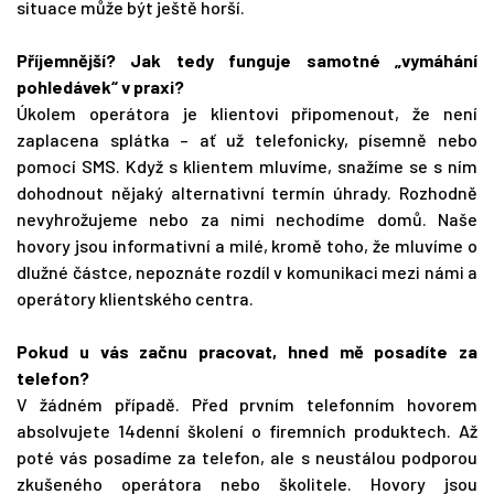
situace může být ještě horší.
Příjemnější? Jak tedy funguje samotné „vymáhání
pohledávek“ v praxi?
Úkolem operátora je klientovi připomenout, že není
zaplacena splátka – ať už telefonicky, písemně nebo
pomocí SMS. Když s klientem mluvíme, snažíme se s ním
dohodnout nějaký alternativní termín úhrady. Rozhodně
nevyhrožujeme nebo za nimi nechodíme domů. Naše
hovory jsou informativní a milé, kromě toho, že mluvíme o
dlužné částce, nepoznáte rozdíl v komunikaci mezi námi a
operátory klientského centra.
Pokud u vás začnu pracovat, hned mě posadíte za
telefon?
V žádném případě. Před prvním telefonním hovorem
absolvujete 14denní školení o firemních produktech. Až
poté vás posadíme za telefon, ale s neustálou podporou
zkušeného operátora nebo školitele. Hovory jsou