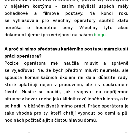
v nějakém kostýmu – zatím největší úspěch měly
pohádkové a filmové postavy. Na konci roku
se vyhlašovala pro všechny operátory soutěž Zlatá
horečka o hodnotné ceny. Všechny tyto akce
dokumentujeme i pro veřejnost na našem
blogu
.
A proč si mimo představu kariérního postupu mám zkusit
práci operátora?
Pozice operátora mě naučila mluvit a správně
se vyjadřovat. Ne, že bych předtím mluvit neuměla, ale
spousta komunikačních školení mi dala důležité rady,
které uplatňuji nejen v pracovním, ale i v soukromém
životě. Musíte se naučit, jak reagovat na nepříjemné
situace v hovoru nebo jak uklidnit rozčíleného klienta, a to
se hodí i v běžném životě mimo práci. Práce operátora je
také vhodná pro ty, kteří chtějí vypnout po osmi a půl
hodinách počítač a jít s čistou hlavou domů.