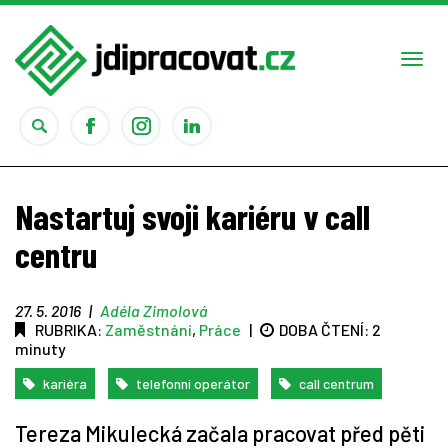
Togg
navi
Práce
Nastartuj svoji kariéru v call
Obory
centru
Studium
27. 5. 2016
|
Adéla Zimolová
RUBRIKA:
Zaměstnání
,
Práce
|
DOBA ČTENÍ:
2
Rady
minuty
kariéra
telefonní operátor
call centrum
Reality show
Tereza Mikulecká začala pracovat před pěti
Seriály