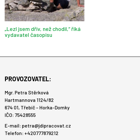
„Lezl jsem dřív, než chodil,“ říká
vydavatel časopisu
PROVOZOVATEL:
Mgr. Petra Stěrková
Hartmannova 1124/82
674 01, Třebíč – Horka-Domky
IČO: 75428555
E-mail:
petra@jdipracovat.cz
Telefon: +420777879212