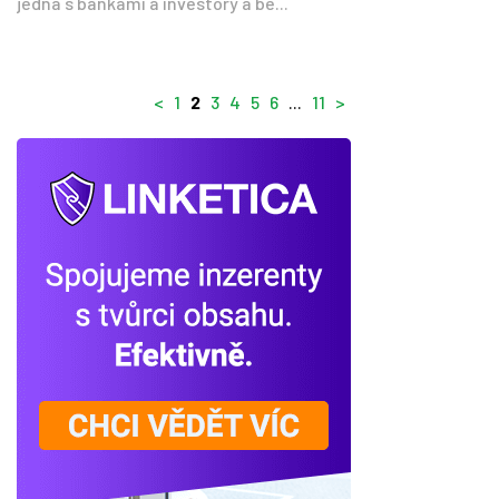
jedná s bankami a investory a be...
<
1
2
3
4
5
6
...
11
>