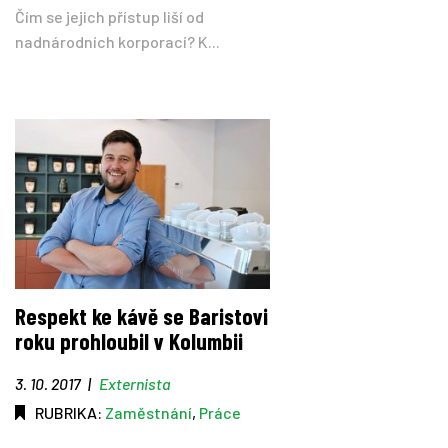
Čím se jejich přístup liší od
nadnárodních korporací? K...
Respekt ke kávě se Baristovi
roku prohloubil v Kolumbii
3. 10. 2017
|
Externista
RUBRIKA:
Zaměstnání
,
Práce