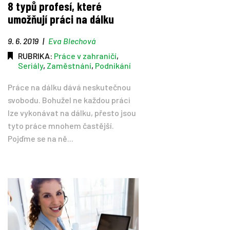
8 typů profesí, které
umožňují práci na dálku
Tipy
9. 6. 2019
|
Eva Blechová
Časopis
RUBRIKA:
Práce v zahraničí
,
Seriály
,
Zaměstnání
,
Podnikání
Soutěže
Práce na dálku dává neskutečnou
svobodu. Bohužel ne každou práci
lze vykonávat na dálku, přesto jsou
tyto práce mnohem častější.
Pojďme se na ně...