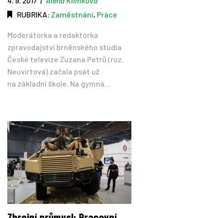
4. 9. 2017
|
Alena Klimková
RUBRIKA:
Zaměstnání
,
Práce
Moderátorka a redaktorka
zpravodajství brněnského studia
České televize Zuzana Petrů (roz.
Neuvirtová) začala psát už
na základní škole. Na gymná...
Zbrojní průmysl: Pracovní