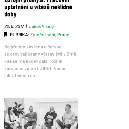
uplatnění u vítězů neklidné
doby
22. 5. 2017
|
Lukáš Visingr
RUBRIKA:
Zaměstnání
,
Práce
Na přelomu května a června
se otevírají brány výstaviště v Brně,
kde se má konat další ročník
zbrojního veletrhu IDET. Vedle
lukrativních ob...