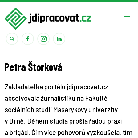
Togg
navi
Práce
Petra Štorková
Obory
Zakladatelka portálu jdipracovat.cz
Studium
absolvovala žurnalistiku na Fakultě
Rady
sociálních studií Masarykovy univerzity
v Brně. Během studia prošla řadou praxí
Reality show
a brigád. Čím více pohovorů vyzkoušela, tím
Seriály