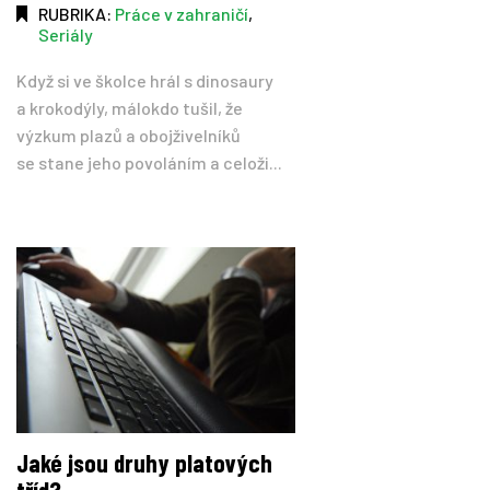
RUBRIKA:
Práce v zahraničí
,
Seriály
Když si ve školce hrál s dinosaury
a krokodýly, málokdo tušil, že
výzkum plazů a obojživelníků
se stane jeho povoláním a celoži...
Jaké jsou druhy platových