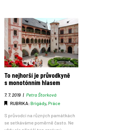
To nejhorší je průvodkyně
s monotónním hlasem
7. 7. 2019
|
Petra Štorková
RUBRIKA:
Brigády
,
Práce
S průvodci na různých památkách
se setkáváme poměrně často. Ne
vždy ale přináší ten správný