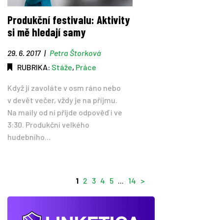
Produkční festivalu: Aktivity
si mě hledají samy
29. 6. 2017
|
Petra Štorková
RUBRIKA:
Stáže
,
Práce
Když jí zavoláte v osm ráno nebo
v devět večer, vždy je na příjmu.
Na maily od ní přijde odpověď i ve
3:30. Produkční velkého
hudebního...
1
2
3
4
5
...
14
>