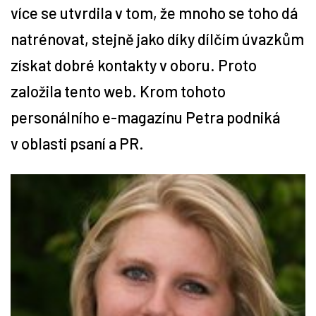
více se utvrdila v tom, že mnoho se toho dá
Tipy
natrénovat, stejně jako díky dílčím úvazkům
získat dobré kontakty v oboru. Proto
Časopis
založila tento web. Krom tohoto
Soutěže
personálního e-magazínu Petra podniká
v oblasti psaní a PR.