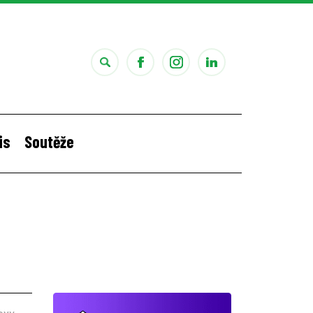
is
Soutěže
i
Štěpánčina letní stáž v Portugalsku
ovy