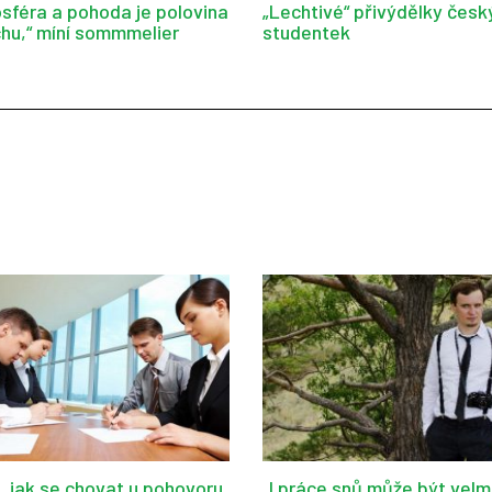
sféra a pohoda je polovina
„Lechtivé“ přivýdělky česk
hu,“ míní sommmelier
studentek
d, jak se chovat u pohovoru
„I práce snů může být velm