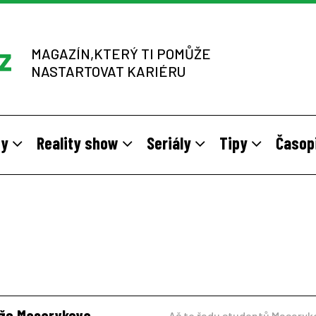
MAGAZÍN,KTERÝ TI POMŮŽE
NASTARTOVAT KARIÉRU
dy
Reality show
Seriály
Tipy
Časop
y
 sítích multi-level marketingu
odivné brigády
Vzory
Práce v zahraničí
Stáže pro mladé na vlastní kůž
Z výběrových řízení
, že Masarykova
Ač to řadu studentů Masaryk