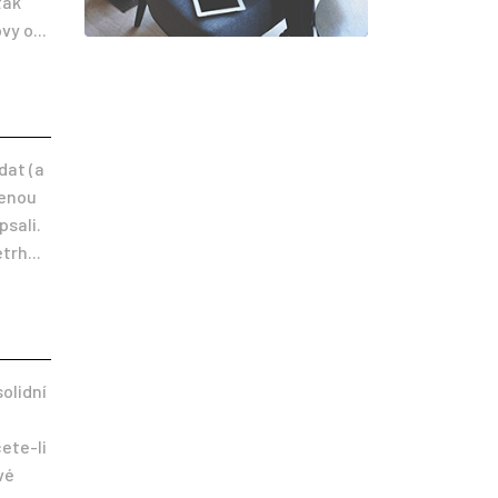
tak
vy o...
dat (a
cenou
psali.
trh...
olidní
ete-li
vé