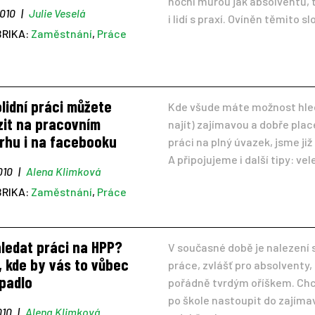
noční můrou jak absolventů, 
2010
|
Julie Veselá
i lidí s praxí. Ovíněn těmito slo
BRIKA:
Zaměstnání
,
Práce
lidní práci můžete
Kde všude máte možnost hle
zit na pracovním
najít) zajímavou a dobře pla
trhu i na facebooku
práci na plný úvazek, jsme již 
A připojujeme i další tipy: vele
2010
|
Alena Klimková
BRIKA:
Zaměstnání
,
Práce
ledat práci na HPP?
V současné době je nalezení s
, kde by vás to vůbec
práce, zvlášť pro absolventy,
padlo
pořádně tvrdým oříškem. Chc
po škole nastoupit do zajíma
010
|
Alena Klimková