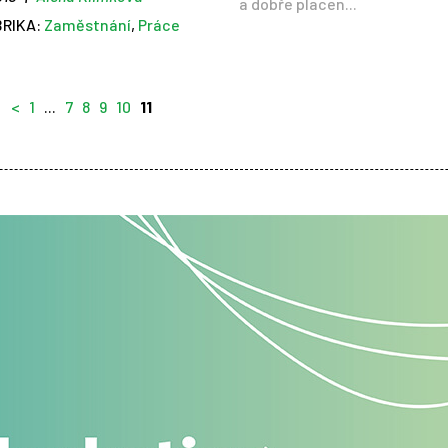
a dobře placen...
BRIKA:
Zaměstnání
,
Práce
<
1
...
7
8
9
10
11