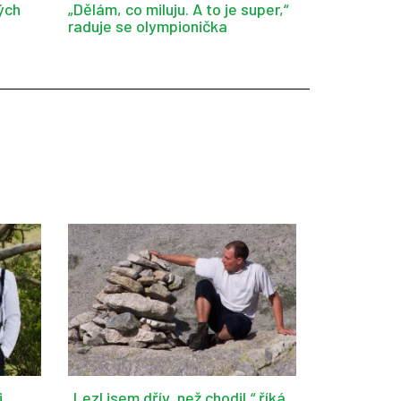
ých
„Dělám, co miluju. A to je super,“
raduje se olympionička
i
„Lezl jsem dřív, než chodil,“ říká