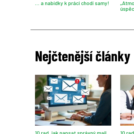
… a nabídky k práci chodí samy!
„Atmo
úspěc
Nejčtenější články
10 rad, jak napsat správný mail
10 ra