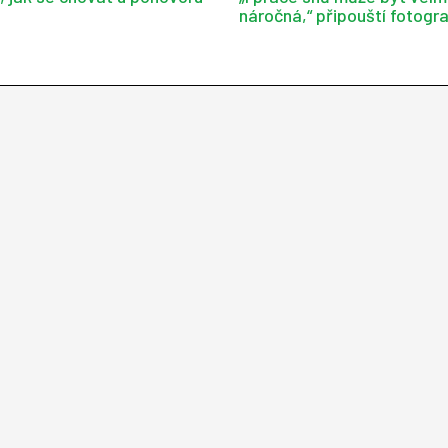
náročná,“ připouští fotogr