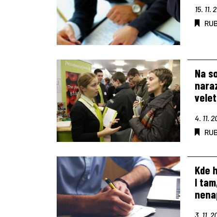
15. 11. 
RU
Na so
nara
vele
4. 11. 
RU
Kde h
I tam
nena
3. 11. 2