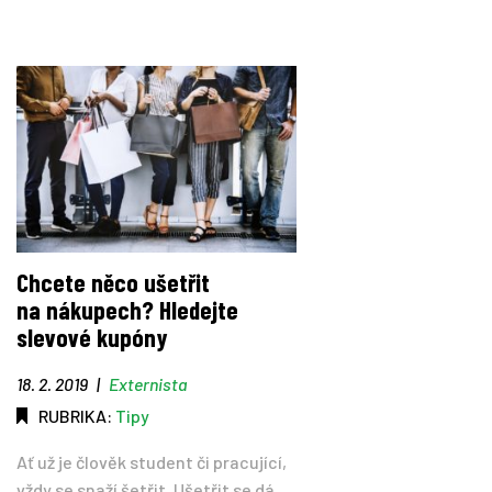
Chcete něco ušetřit
na nákupech? Hledejte
slevové kupóny
18. 2. 2019
|
Externista
RUBRIKA:
Tipy
Ať už je člověk student či pracující,
vždy se snaží šetřit. Ušetřit se dá