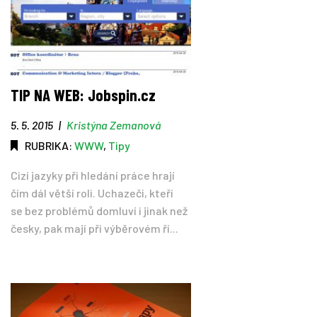
TIP NA WEB: Jobspin.cz
5. 5. 2015
|
Kristýna Zemanová
RUBRIKA:
WWW
,
Tipy
Cizí jazyky při hledání práce hrají
čím dál větší roli. Uchazeči, kteří
se bez problémů domluví i jinak než
česky, pak mají při výběrovém ří...