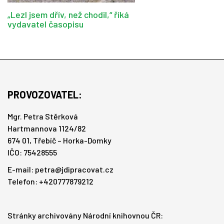
„Lezl jsem dřív, než chodil,“ říká
vydavatel časopisu
PROVOZOVATEL:
Mgr. Petra Stěrková
Hartmannova 1124/82
674 01, Třebíč – Horka-Domky
IČO: 75428555
E-mail:
petra@jdipracovat.cz
Telefon: +420777879212
Stránky archivovány Národní knihovnou ČR: