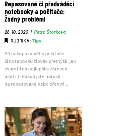
Repasované či předváděcí
notebooky a počítače:
Tipy
Žádný problém!
Časopis
28. 10. 2020
|
Petra Štorková
RUBRIKA:
Tipy
Soutěže
Při nákupu nového počítače
či notebooku člověk přemýšlí, jak
vybrat ten nejlepší a zároveň
ušetřit. Pokud jste narazili
na repasované nebo předvá...