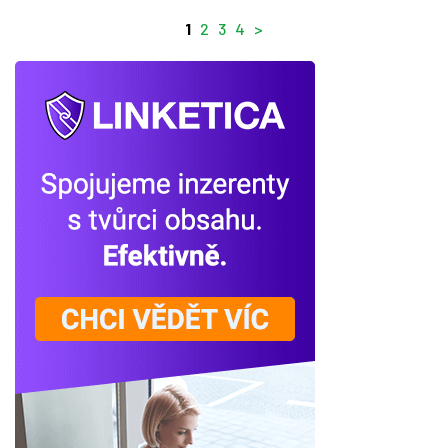
1
2
3
4
>