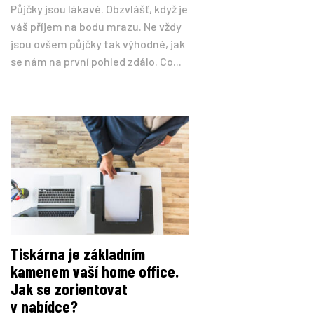
Půjčky jsou lákavé. Obzvlášť, když je
váš příjem na bodu mrazu. Ne vždy
jsou ovšem půjčky tak výhodné, jak
se nám na první pohled zdálo. Co...
Tiskárna je základním
kamenem vaší home office.
Jak se zorientovat
v nabídce?