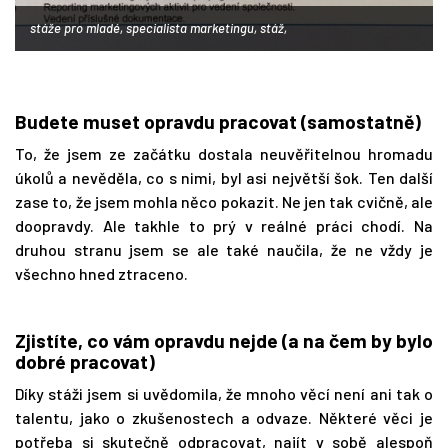
stáže pro mladé, specialista marketingu, stáž,
Budete muset opravdu pracovat (samostatně)
To, že jsem ze začátku dostala neuvěřitelnou hromadu
úkolů a nevěděla, co s nimi, byl asi největší šok. Ten další
zase to, že jsem mohla něco pokazit. Ne jen tak cvičně, ale
doopravdy. Ale takhle to prý v reálné práci chodí. Na
druhou stranu jsem se ale také naučila, že ne vždy je
všechno hned ztraceno.
Zjistíte, co vám opravdu nejde (a na čem by bylo
dobré pracovat)
Díky stáži jsem si uvědomila, že mnoho věcí není ani tak o
talentu, jako o zkušenostech a odvaze. Některé věci je
potřeba si skutečně odpracovat, najít v sobě alespoň