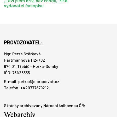
„Lezl jsem dřív, než chodil,“ říká
vydavatel časopisu
PROVOZOVATEL:
Mgr. Petra Stěrková
Hartmannova 1124/82
674 01, Třebíč – Horka-Domky
IČO: 75428555
E-mail:
petra@jdipracovat.cz
Telefon: +420777879212
Stránky archivovány Národní knihovnou ČR: