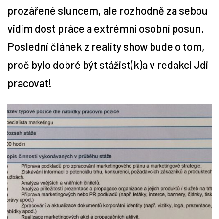
prozářené sluncem, ale rozhodně za sebou
Tipy
vidím dost práce a extrémní osobní posun.
Poslední článek z reality show bude o tom,
Časopis
proč bylo dobré být stážist(k)a v redakci Jdi
Soutěže
pracovat!