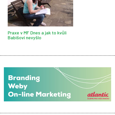
Praxe v MF Dnes a jak to kvůli
Babišovi nevyšlo