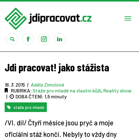
Togg
navi
Práce
Jdi pracovat! jako stážista
Obory
16. 3. 2015
|
Adéla Zimolová
RUBRIKA:
Stáže pro mladé na vlastní kůži
,
Reality show
Studium
|
DOBA ČTENÍ:
1,5 minuty
Rady
stáže pro mladé
/VI. díl/ Čtyři měsíce jsou pryč a moje
Reality show
oficiální stáž končí. Nebyly to vždy dny
Seriály