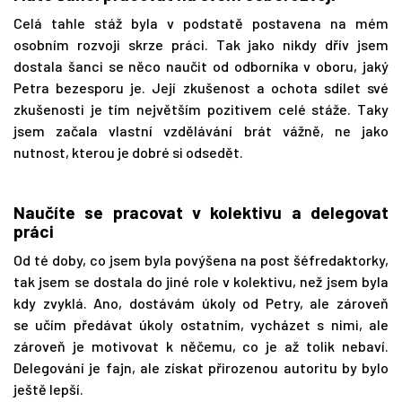
Celá tahle stáž byla v podstatě postavena na mém
osobním rozvoji skrze práci. Tak jako nikdy dřív jsem
dostala šanci se něco naučit od odborníka v oboru, jaký
Petra bezesporu je. Její zkušenost a ochota sdílet své
zkušenosti je tím největším pozitivem celé stáže. Taky
jsem začala vlastní vzdělávání brát vážně, ne jako
nutnost, kterou je dobré si odsedět.
Naučíte se pracovat v kolektivu a delegovat
práci
Od té doby, co jsem byla povýšena na post šéfredaktorky,
tak jsem se dostala do jiné role v kolektivu, než jsem byla
kdy zvyklá. Ano, dostávám úkoly od Petry, ale zároveň
se učím předávat úkoly ostatním, vycházet s nimi, ale
zároveň je motivovat k něčemu, co je až tolik nebaví.
Delegování je fajn, ale získat přirozenou autoritu by bylo
ještě lepší.