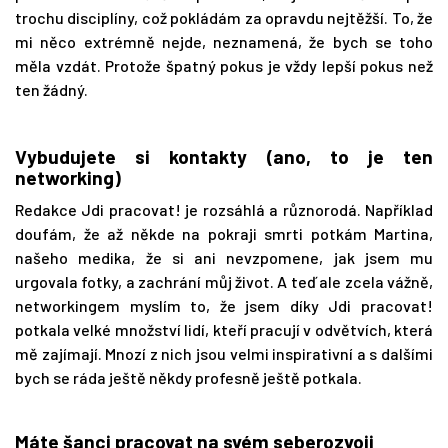
trochu disciplíny, což pokládám za opravdu nejtěžší. To, že
mi něco extrémně nejde, neznamená, že bych se toho
měla vzdát. Protože špatný pokus je vždy lepší pokus než
ten žádný.
Vybudujete si kontakty (ano, to je ten
networking)
Redakce Jdi pracovat! je rozsáhlá a různorodá. Například
doufám, že až někde na pokraji smrti potkám Martina,
našeho medika, že si ani nevzpomene, jak jsem mu
urgovala fotky, a zachrání můj život. A teď ale zcela vážně,
networkingem myslím to, že jsem díky Jdi pracovat!
potkala velké množství lidí, kteří pracují v odvětvích, která
mě zajímají. Mnozí z nich jsou velmi inspirativní a s dalšími
bych se ráda ještě někdy profesně ještě potkala.
Máte šanci pracovat na svém seberozvoji