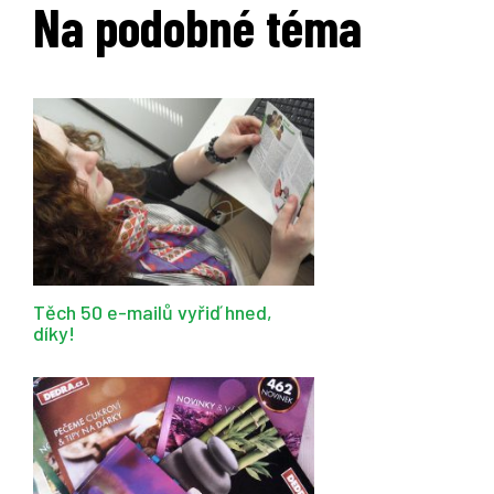
Na podobné téma
Těch 50 e-mailů vyřiď hned,
díky!