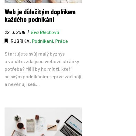
Web je důležitým doplňkem
každého podnikání
22. 3. 2019
|
Eva Blechová
RUBRIKA:
Podnikání
,
Práce
Startujete svůj malý byznys
a váháte, zda jsou webové stránky
potřeba? Měli by ho mít ti, kteří
se svým podnikáním teprve začínají
a nevěnují se&...