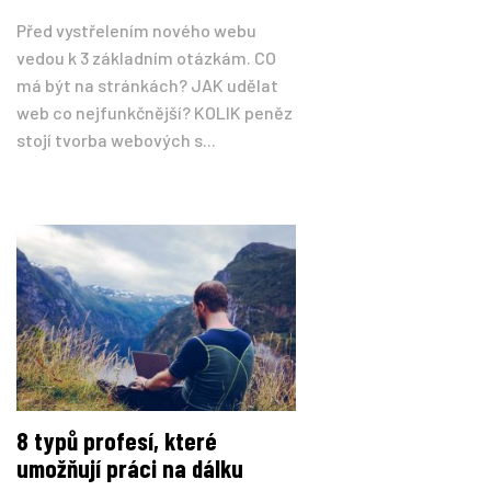
Před vystřelením nového webu
vedou k 3 základním otázkám. CO
má být na stránkách? JAK udělat
web co nejfunkčnější? KOLIK peněz
stojí tvorba webových s...
8 typů profesí, které
umožňují práci na dálku