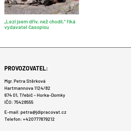
„Lezl jsem dřív, než chodil,“ říká
vydavatel časopisu
PROVOZOVATEL:
Mgr. Petra Stěrková
Hartmannova 1124/82
674 01, Třebíč – Horka-Domky
IČO: 75428555
E-mail:
petra@jdipracovat.cz
Telefon: +420777879212