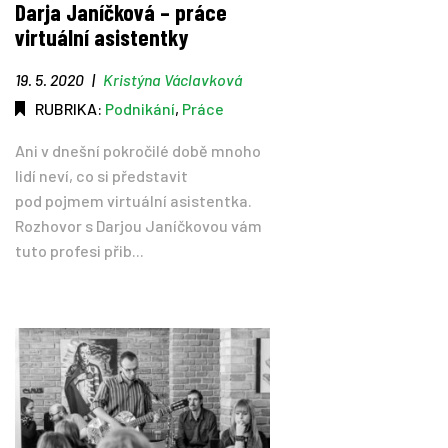
Darja Janíčková – práce
virtuální asistentky
Tipy
19. 5. 2020
|
Kristýna Václavková
Časopis
RUBRIKA:
Podnikání
,
Práce
Ani v dnešní pokročilé době mnoho
Soutěže
lidí neví, co si představit
pod pojmem virtuální asistentka.
Rozhovor s Darjou Janíčkovou vám
tuto profesi přib...