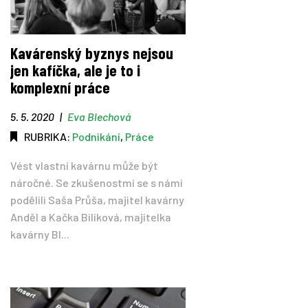
Kavárenský byznys nejsou
jen kafíčka, ale je to i
komplexní práce
5. 5. 2020
|
Eva Blechová
RUBRIKA:
Podnikání
,
Práce
Vést vlastní kavárnu může být
náročné. Se zkušenostmi se s námi
podělili Saša Průša, majitel kavárny
Anděl a Kačka Bilíková, majitelka
kavárny Bl...