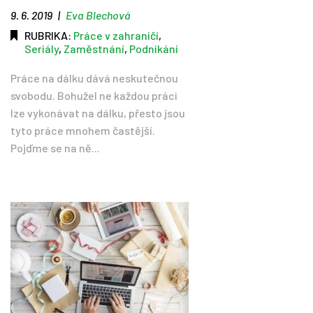
9. 6. 2019
|
Eva Blechová
RUBRIKA:
Práce v zahraničí
,
Seriály
,
Zaměstnání
,
Podnikání
Práce na dálku dává neskutečnou
svobodu. Bohužel ne každou práci
lze vykonávat na dálku, přesto jsou
tyto práce mnohem častější.
Pojďme se na ně...