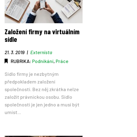
Založení firmy na virtuálním
sídle
21. 3. 2019
|
Externista
RUBRIKA:
Podnikání
,
Práce
Sídlo firmy je nezbytným
předpokladem založení
společnosti. Bez něj zkrátka nelze
založit právnickou osobu. Sídlo
společnosti je jen jedno a musí být
umíst...