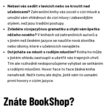
Nebaví vás sedět v lavicích nebo se kroutit nad
učebnicemi?
Zahraniční knihy vás zocelí v cizí mluvě a
umožní vám vhlédnout do cizí mluvy i zábavnějším
stylem, než jsou tradiční postupy.
Zvládáte cizojazyčnou gramatiku a chybí vám špetka
něčeho nového?
V knihách od zahraničních autorů a
v jiném než českém jazyce se naučíte nová slovíčka
nebo idiomy, které v učebnicích nenajdete.
Ostýcháte se mluvit s rodilým mluvčím?
Kniha ho může
v jistém ohledu zastoupit a ušetřit vás trapných chvil.
Tím ale rozhodně nedoporučujeme vyhýbat se setkáním
s rodilými mluvčími. Hovor face to face žádná kniha
nenahradí. Než k tomu ale dojte, jistě vám to usnadní
první hovory v cizím jazyce.
Znáte BookShop?