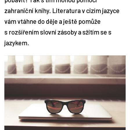
zahraniční knihy. Literatura v cizím jazyce
Tipy
vám vtáhne do děje a ještě pomůže
Časopis
s rozšířením slovní zásoby a sžitím se s
jazykem.
Soutěže