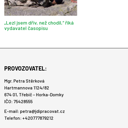
„Lezl jsem dřív, než chodil,“ říká
vydavatel časopisu
PROVOZOVATEL:
Mgr. Petra Stěrková
Hartmannova 1124/82
674 01, Třebíč – Horka-Domky
IČO: 75428555
E-mail:
petra@jdipracovat.cz
Telefon: +420777879212