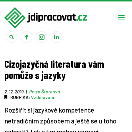
Togg
navi
Práce
Cizojazyčná literatura vám
Obory
pomůže s jazyky
Studium
2. 12. 2019
|
Petra Štorková
RUBRIKA:
Vzdělávání
Rady
Rozšířit si jazykové kompetence
Reality show
netradičním způsobem a ještě se u toho
pobavit? Tak s tím mohou pomoci
Seriály