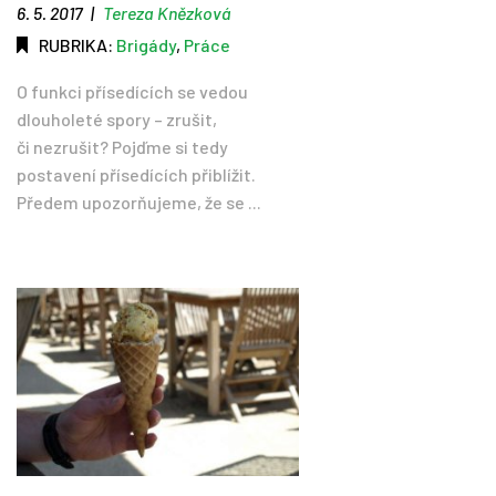
6. 5. 2017
|
Tereza Knězková
RUBRIKA:
Brigády
,
Práce
O funkci přísedících se vedou
dlouholeté spory – zrušit,
či nezrušit? Pojďme si tedy
postavení přísedících přiblížit.
Předem upozorňujeme, že se ...