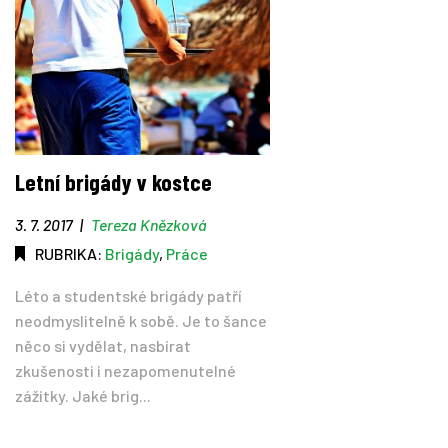
Letní brigády v kostce
3. 7. 2017
|
Tereza Knězková
RUBRIKA:
Brigády
,
Práce
Léto a studentské brigády patří
neodmyslitelně k sobě. Je to šance
něco si vydělat, nasbírat
zkušenosti i nezapomenutelné
zážitky. Jaké brig...