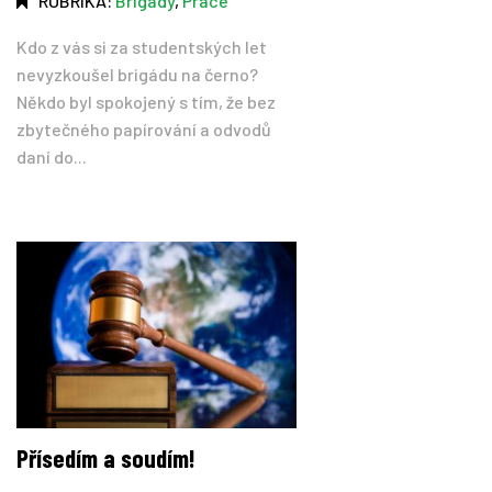
RUBRIKA:
Brigády
,
Práce
Kdo z vás si za studentských let
nevyzkoušel brigádu na černo?
Někdo byl spokojený s tím, že bez
zbytečného papírování a odvodů
daní do...
Přísedím a soudím!