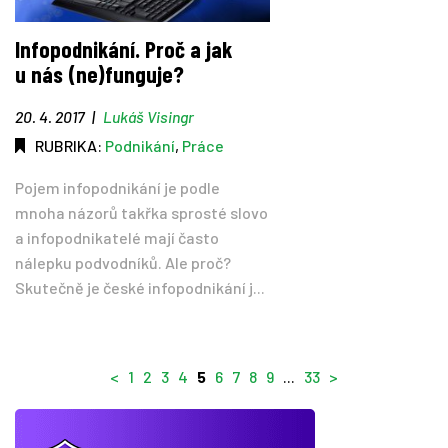
Infopodnikání. Proč a jak
u nás (ne)funguje?
20. 4. 2017
|
Lukáš Visingr
RUBRIKA:
Podnikání
,
Práce
Pojem infopodnikání je podle
mnoha názorů takřka sprosté slovo
a infopodnikatelé mají často
nálepku podvodníků. Ale proč?
Skutečně je české infopodnikání j...
<
1
2
3
4
5
6
7
8
9
...
33
>