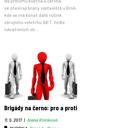
Na přelomu května a června
se otevírají brány výstaviště v Brně,
kde se má konat další ročník
zbrojního veletrhu IDET. Vedle
lukrativních ob...
Brigády na černo: pro a proti
11. 5. 2017
|
Alena Klimková