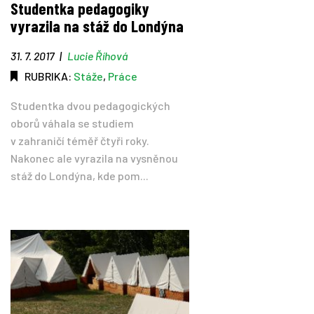
Studentka pedagogiky
vyrazila na stáž do Londýna
Tipy
31. 7. 2017
|
Lucie Říhová
Časopis
RUBRIKA:
Stáže
,
Práce
Studentka dvou pedagogických
Soutěže
oborů váhala se studiem
v zahraničí téměř čtyři roky.
Nakonec ale vyrazila na vysněnou
stáž do Londýna, kde pom...