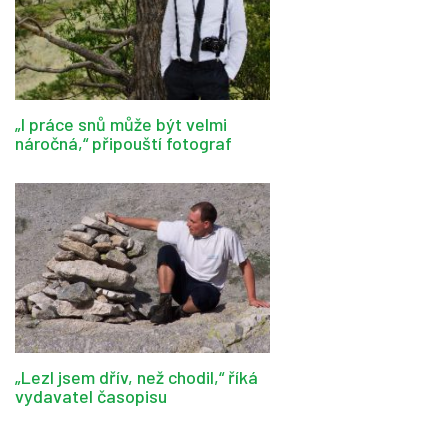
„I práce snů může být velmi
náročná,“ připouští fotograf
„Lezl jsem dřív, než chodil,“ říká
vydavatel časopisu