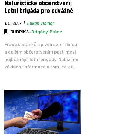
Naturistické občerstvení:
Letní brigáda pro odvážné
1. 5. 2017
|
Lukáš Visingr
RUBRIKA:
Brigády
,
Práce
Práce u stánků s pivem, zmrzlinou
a dalším občerstvením patří mezi
nejběžnější letní brigády. Nabízíme
základní informace o tom, co k t...