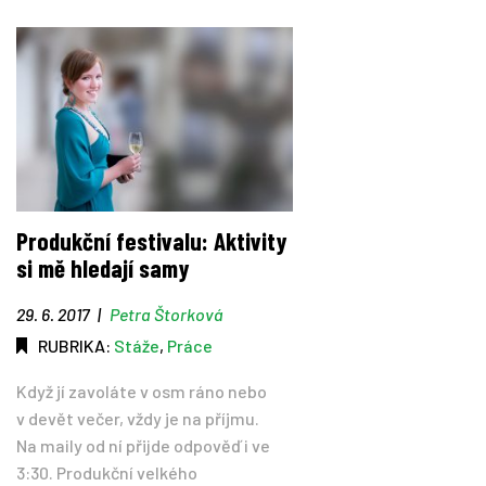
Produkční festivalu: Aktivity
si mě hledají samy
29. 6. 2017
|
Petra Štorková
RUBRIKA:
Stáže
,
Práce
Když jí zavoláte v osm ráno nebo
v devět večer, vždy je na příjmu.
Na maily od ní přijde odpověď i ve
3:30. Produkční velkého