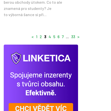
berou obchody útokem. Co to ale
znamená pro studenty? Je
to výborná šance si při...
<
1
2
3
4
5
6
7
...
33
>