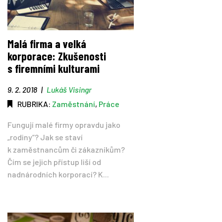
Malá firma a velká
korporace: Zkušenosti
s firemními kulturami
9. 2. 2018
|
Lukáš Visingr
RUBRIKA:
Zaměstnání
,
Práce
Fungují malé firmy opravdu jako
„rodiny“? Jak se staví
k zaměstnancům či zákazníkům?
Čím se jejich přístup liší od
nadnárodních korporací? K...