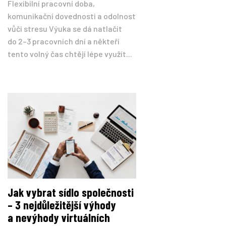
Flexibilní pracovní doba,
komunikační dovednosti a odolnost
vůči stresu Výuka se dá natlačit
do 2–3 pracovních dní a někteří
tento volný čas chtějí lépe využít...
Jak vybrat sídlo společnosti
– 3 nejdůležitější výhody
a nevýhody virtuálních