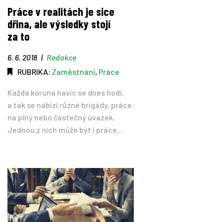
Práce v realitách je sice
dřina, ale výsledky stojí
za to
6. 6. 2018
|
Redakce
RUBRIKA:
Zaměstnání
,
Práce
Každá koruna navíc se dnes hodí,
a tak se nabízí různé brigády, práce
na plný nebo částečný úvazek.
Jednou z nich může být i práce...