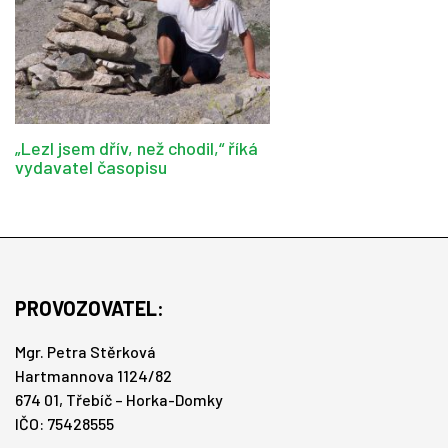
„Lezl jsem dřív, než chodil,“ říká
vydavatel časopisu
PROVOZOVATEL:
Mgr. Petra Stěrková
Hartmannova 1124/82
674 01, Třebíč – Horka-Domky
IČO: 75428555