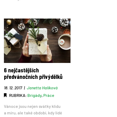
6 nejčastějších
předvánočních přivýdělků
18. 12. 2017
|
Janetta Halíková
RUBRIKA:
Brigády
,
Práce
Vánoce jsou nejen svátky klidu
a míru, ale také období, kdy lidé