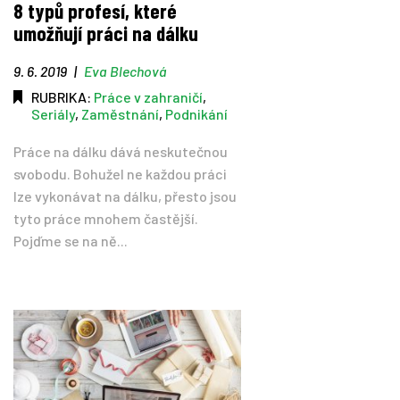
8 typů profesí, které
umožňují práci na dálku
Tipy
9. 6. 2019
|
Eva Blechová
Časopis
RUBRIKA:
Práce v zahraničí
,
Seriály
,
Zaměstnání
,
Podnikání
Soutěže
Práce na dálku dává neskutečnou
svobodu. Bohužel ne každou práci
lze vykonávat na dálku, přesto jsou
tyto práce mnohem častější.
Pojďme se na ně...