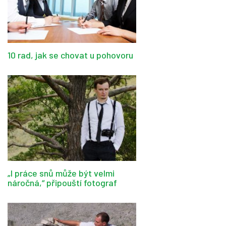
10 rad, jak se chovat u pohovoru
„I práce snů může být velmi
náročná,“ připouští fotograf