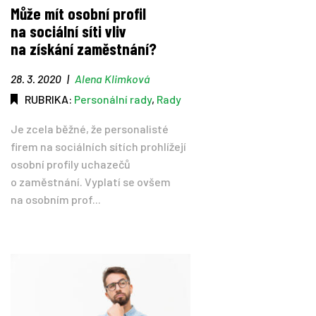
Může mít osobní profil
na sociální síti vliv
na získání zaměstnání?
28. 3. 2020
|
Alena Klimková
RUBRIKA:
Personální rady
,
Rady
Je zcela běžné, že personalisté
firem na sociálních sítích prohlížejí
osobní profily uchazečů
o zaměstnání. Vyplatí se ovšem
na osobním prof...