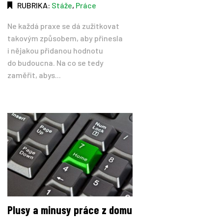
RUBRIKA:
Stáže
,
Práce
Ne každá praxe se dá zužitkovat
takovým způsobem, aby přinesla
i nějakou přidanou hodnotu
do budoucna. Na co se tedy
zaměřit, abys...
Plusy a minusy práce z domu