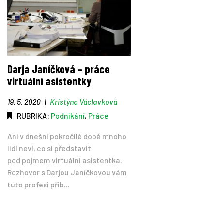
Darja Janíčková – práce
virtuální asistentky
19. 5. 2020
|
Kristýna Václavková
RUBRIKA:
Podnikání
,
Práce
Ani v dnešní pokročilé době mnoho
lidí neví, co si představit
pod pojmem virtuální asistentka.
Rozhovor s Darjou Janíčkovou vám
tuto profesi přib...