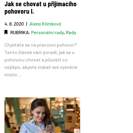
Jak se chovat u přijímacího
pohovoru I.
Tipy
4. 6. 2020
|
Alena Klimková
Časopis
RUBRIKA:
Personální rady
,
Rady
Chystáte se na pracovní pohovor?
Soutěže
Tento článek vám poradí, jak se u
pohovoru chovat a působit co
nejlépe, abyste získali své vysněné
místo....