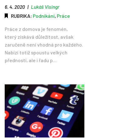
6. 4. 2020
|
Lukáš Visingr
RUBRIKA:
Podnikání
,
Práce
Práce z domova je fenomén,
který získává důležitost, avšak
zaručeně není vhodná pro každého.
Nabízí totiž spoustu velkých
předností, ale i řadu p...