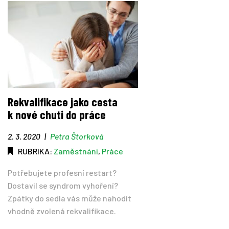
Rekvalifikace jako cesta
k nové chuti do práce
2. 3. 2020
|
Petra Štorková
RUBRIKA:
Zaměstnání
,
Práce
Potřebujete profesní restart?
Dostavil se syndrom vyhoření?
Zpátky do sedla vás může nahodit
vhodně zvolená rekvalifikace.