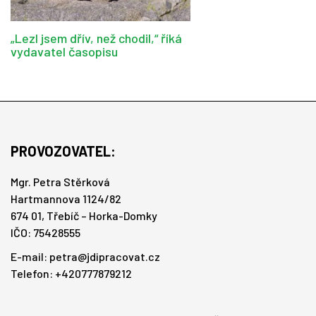
„Lezl jsem dřív, než chodil,“ říká
vydavatel časopisu
PROVOZOVATEL:
Mgr. Petra Stěrková
Hartmannova 1124/82
674 01, Třebíč – Horka-Domky
IČO: 75428555
E-mail:
petra@jdipracovat.cz
Telefon: +420777879212