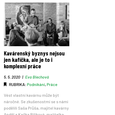
Kavárenský byznys nejsou
jen kafíčka, ale je to i
komplexní práce
5. 5. 2020
|
Eva Blechová
RUBRIKA:
Podnikání
,
Práce
Vést vlastní kavárnu může být
náročné. Se zkušenostmi se s námi
podělili Saša Průša, majitel kavárny
Anděl a Kačka Bilíková, majitelka