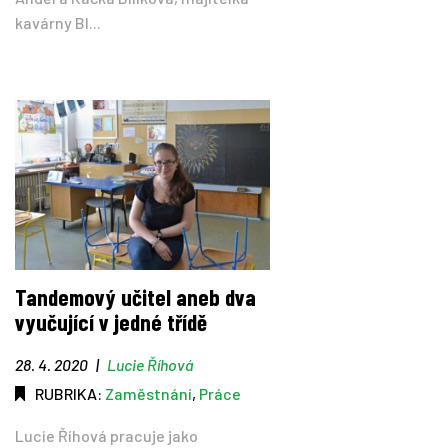
kavárny Bl...
Tandemový učitel aneb dva
vyučující v jedné třídě
28. 4. 2020
|
Lucie Říhová
RUBRIKA:
Zaměstnání
,
Práce
Lucie Říhová pracuje jako