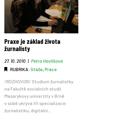
Praxe je základ života
žurnalisty
27. 10. 2010
|
Petra Havlišová
RUBRIKA:
Stáže
,
Práce
/ROZHOVOR/ Studium žurnalistky
na Fakultě sociálních studií
Masarykovy univerzity v Brně
v sobě ukrývá tři specializace:
žurnalistiku, digitální...