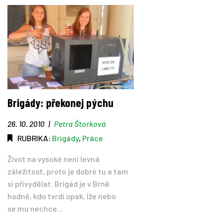
Brigády: překonej pýchu
26. 10. 2010
|
Petra Štorková
RUBRIKA:
Brigády
,
Práce
Život na vysoké není levná
záležitost, proto je dobré tu a tam
si přivydělat. Brigád je v Brně
hodně, kdo tvrdí opak, lže nebo
se mu nechce...