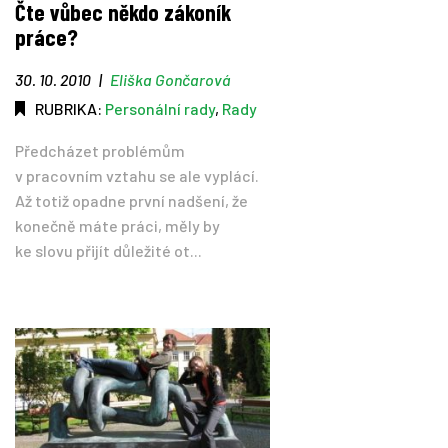
Čte vůbec někdo zákoník
práce?
Tipy
30. 10. 2010
|
Eliška Gončarová
Časopis
RUBRIKA:
Personální rady
,
Rady
Předcházet problémům
Soutěže
v pracovním vztahu se ale vyplácí.
Až totiž opadne první nadšení, že
konečně máte práci, měly by
ke slovu přijít důležité ot...