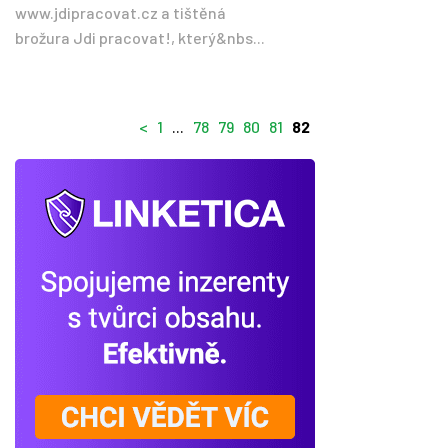
www.jdipracovat.cz a tištěná
brožura Jdi pracovat!, který&nbs...
<
1
...
78
79
80
81
82