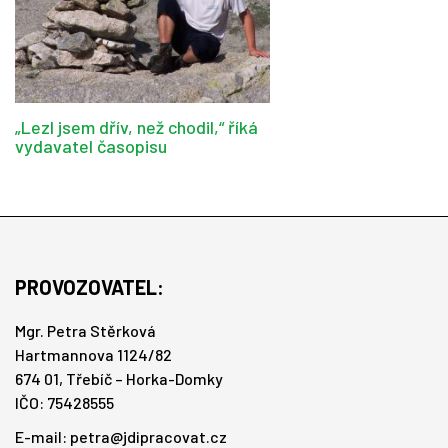
„Lezl jsem dřív, než chodil,“ říká
vydavatel časopisu
PROVOZOVATEL:
Mgr. Petra Stěrková
Hartmannova 1124/82
674 01, Třebíč – Horka-Domky
IČO: 75428555
E-mail:
petra@jdipracovat.cz