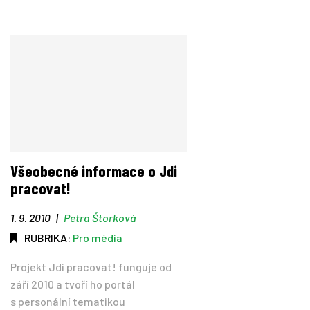
Všeobecné informace o Jdi
pracovat!
1. 9. 2010
|
Petra Štorková
RUBRIKA:
Pro média
Projekt Jdi pracovat! funguje od
září 2010 a tvoří ho portál
s personální tematikou