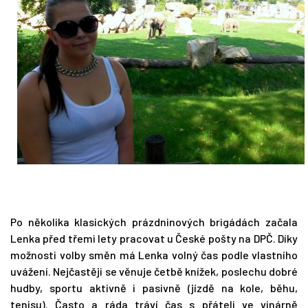
Po několika klasických prázdninových brigádách začala
Lenka před třemi lety pracovat u České pošty na DPČ. Díky
možnosti volby směn má Lenka volný čas podle vlastního
uvážení. Nejčastěji se věnuje četbě knížek, poslechu dobré
hudby, sportu aktivně i pasivně (jízdě na kole, běhu,
tenisu). Často a ráda tráví čas s přáteli ve vinárně