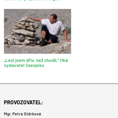
„Lezl jsem dřív, než chodil,“ říká
vydavatel časopisu
PROVOZOVATEL:
Mgr. Petra Stěrková