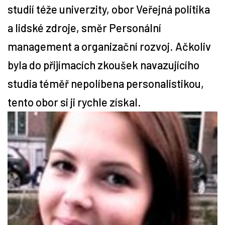
studií téže univerzity, obor Veřejná politika
Tipy
a lidské zdroje, směr Personální
management a organizační rozvoj. Ačkoliv
Časopis
byla do přijímacích zkoušek navazujícího
Soutěže
studia téměř nepolíbena personalistikou,
tento obor si ji rychle získal.