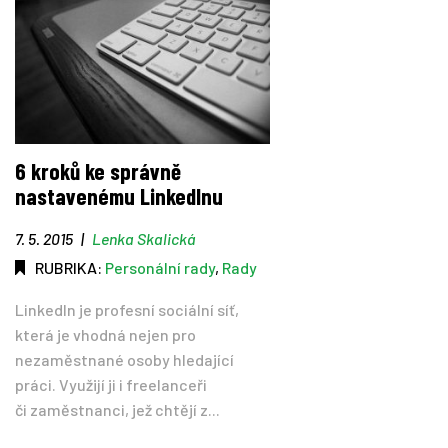
6 kroků ke správně
nastavenému LinkedInu
7. 5. 2015
|
Lenka Skalická
RUBRIKA:
Personální rady
,
Rady
LinkedIn je profesní sociální síť,
která je vhodná nejen pro
nezaměstnané osoby hledající
práci. Využijí ji i freelanceři
či zaměstnanci, jež chtějí z...