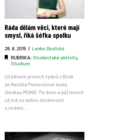
Ráda dělám věci, které mají
smysl, říká šéfka spolku
26. 6. 2015
|
Lenka Skalická
RUBRIKA:
Studentské aktivity
,
Studium
Už během prvních týdnů v Brně
se Natália Pavlovičová stala
členkou MUNIE. Po dvou a půl letech
už má za sebou zkušenosti
s vedení...