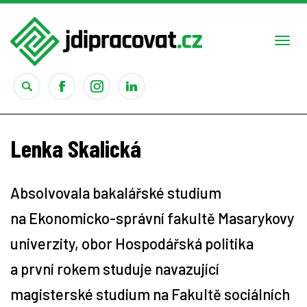
Togg
navi
Práce
Lenka Skalická
Obory
Absolvovala bakalářské studium
Studium
na Ekonomicko-správní fakultě Masarykovy
Rady
univerzity, obor Hospodářská politika
a první rokem studuje navazující
Reality show
magisterské studium na Fakultě sociálních
Seriály