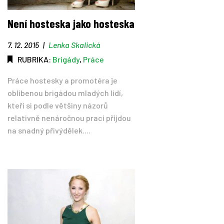
Není hosteska jako hosteska
7. 12. 2015
|
Lenka Skalická
RUBRIKA:
Brigády
,
Práce
Práce hostesky a promotéra je
oblíbenou brigádou mladých lidí,
kteří si podle většiny názorů
relativně nenáročnou prací přijdou
na snadný přivýdělek....