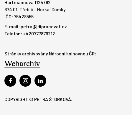
Hartmannova 1124/82
674 01, Třebíč – Horka-Domky
IČO: 75428555
E-mail:
petra@jdipracovat.cz
Telefon: +420777879212
Stránky archivovány Národní knihovnou ČR:
COPYRIGHT © PETRA ŠTORKOVÁ.