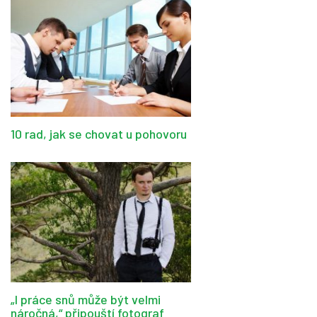
10 rad, jak se chovat u pohovoru
„I práce snů může být velmi
náročná,“ připouští fotograf