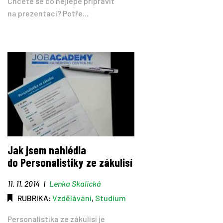
Chcete se co nejlépe připravit
na prezentaci? Potře...
Jak jsem nahlédla
do Personalistiky ze zákulisí
11. 11. 2014
|
Lenka Skalická
RUBRIKA:
Vzdělávání
,
Studium
Personalistika ze zákulisí je