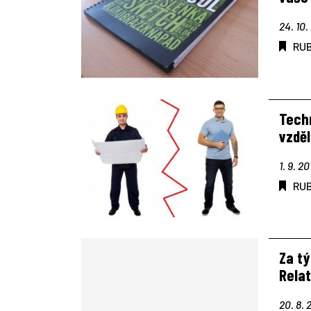
24. 10.
RU
Tech
vzděl
1. 9. 2
RU
Za t
Rela
20. 8. 