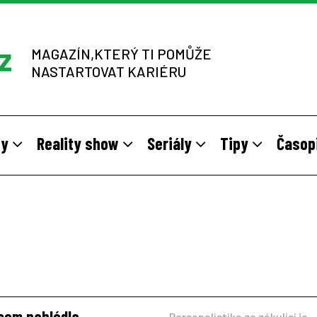
MAGAZÍN,KTERÝ TI POMŮŽE
NASTARTOVAT KARIÉRU
dy
Reality show
Seriály
Tipy
Časop
y
 sítích multi-level marketingu
odivné brigády
Vzory
Práce v zahraničí
Stáže pro mladé na vlastní kůž
Z výběrových řízení
jsem nahlédla
Personalistika ze zákulisí je