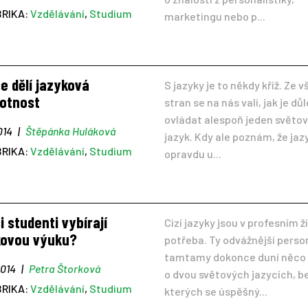
BRIKA:
Vzdělávání
,
Studium
marketingu nebo p...
e dělí jazyková
S jazyky je to někdy kříž. Ze 
otnost
stran se na nás valí, jak je dů
ovládat alespoň jeden světo
2014
|
Štěpánka Huláková
jazyk. Kdy ale poznám, že jaz
BRIKA:
Vzdělávání
,
Studium
opravdu u...
i studenti vybírají
Cizí jazyky jsou v profesním ž
kovou výuku?
potřeba. Ty odvážnější perso
tamtamy dokonce duní něco
2014
|
Petra Štorková
o dvou světových jazycích, b
BRIKA:
Vzdělávání
,
Studium
kterých se úspěšný...