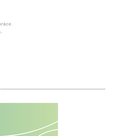
práce.
,