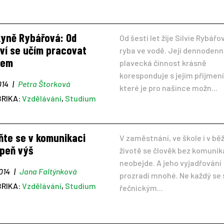
kyně Rybářová: Od
Od šesti let žije Silvie Rybářo
ví se učím pracovat
ryba ve vodě. Její dennodenn
sem
plavecká činnost krásně
koresponduje s jejím příjmen
014
|
Petra Štorková
které je pro našince možn...
BRIKA:
Vzdělávání
,
Studium
ňte se v komunikaci
V zaměstnání, ve škole i v b
upeň výš
životě se člověk bez komuni
neobejde. A jeho vyjadřování
2014
|
Jana Faltýnková
prozradí mnohé. Ne každý se 
BRIKA:
Vzdělávání
,
Studium
řečnickým...