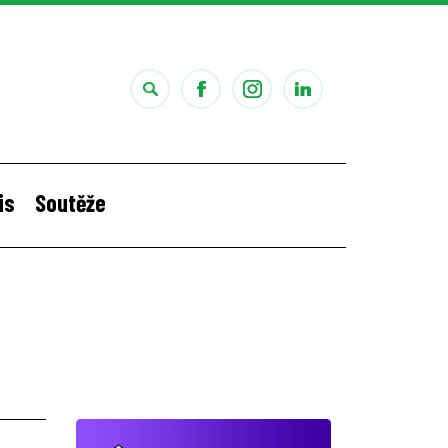
is
Soutěže
i
Štěpánčina letní stáž v Portugalsku