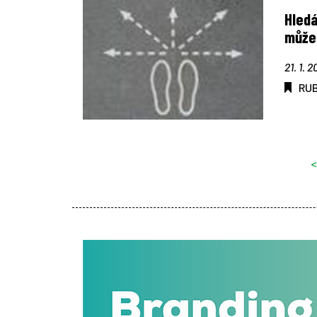
Hledá
může
21. 1. 2
RU
<