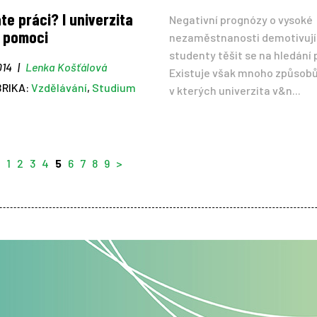
te práci? I univerzita
Negativní prognózy o vysoké
 pomoci
nezaměstnanosti demotivují
studenty těšit se na hledání 
014
|
Lenka Košťálová
Existuje však mnoho způsobů
BRIKA:
Vzdělávání
,
Studium
v kterých univerzita v&n...
1
2
3
4
5
6
7
8
9
>