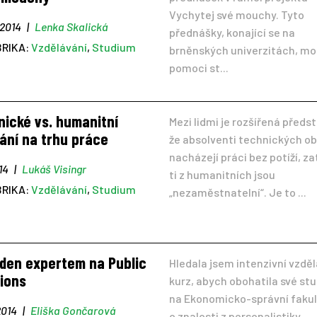
Vychytej své mouchy. Tyto
 2014
|
Lenka Skalická
přednášky, konající se na
BRIKA:
Vzdělávání
,
Studium
brněnských univerzitách, m
pomoci st...
nické vs. humanitní
Mezi lidmi je rozšířená předs
ání na trhu práce
že absolventi technických o
nacházejí práci bez potíží, z
014
|
Lukáš Visingr
ti z humanitních jsou
BRIKA:
Vzdělávání
,
Studium
„nezaměstnatelní“. Je to ...
ýden expertem na Public
Hledala jsem intenzivní vzdě
tions
kurz, abych obohatila své st
na Ekonomicko-správní faku
2014
|
Eliška Gončarová
o znalosti z personalistiky,