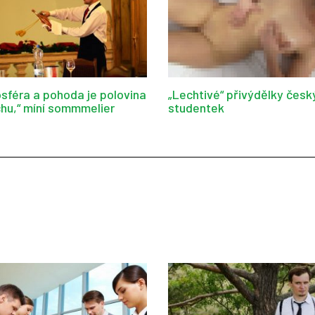
sféra a pohoda je polovina
„Lechtivé“ přivýdělky česk
hu,“ míní sommmelier
studentek