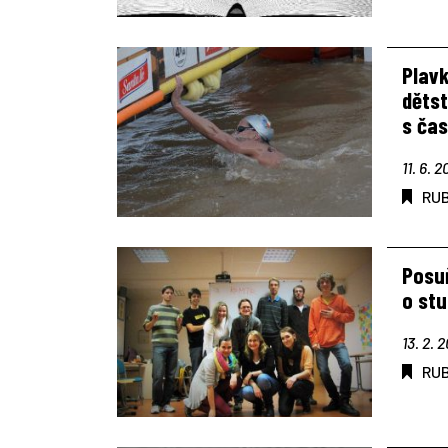
Plav
dětst
s ča
11. 6. 2
RU
Posu
o st
13. 2. 
RU