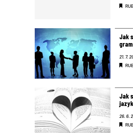
RU
Jak s
gram
21. 7. 
RU
Jak s
jazy
26. 6. 
RU