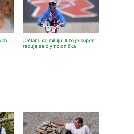
ých
„Dělám, co miluju. A to je super,“
raduje se olympionička