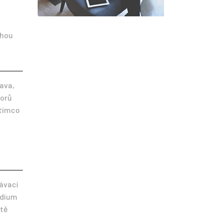
ohou
tava,
borů
atímco
lávací
udium
ltě