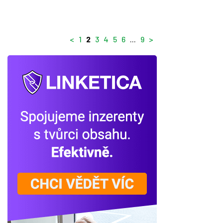
<
1
2
3
4
5
6
...
9
>