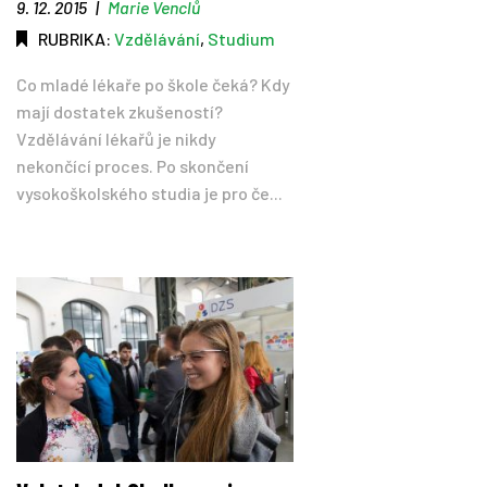
9. 12. 2015
|
Marie Venclů
RUBRIKA:
Vzdělávání
,
Studium
Co mladé lékaře po škole čeká? Kdy
mají dostatek zkušeností?
Vzdělávání lékařů je nikdy
nekončící proces. Po skončení
vysokoškolského studia je pro če...