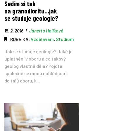
Sedím si tak
na granodioritu…jak
Tipy
se studuje geologie?
Časopis
15. 2. 2016
|
Janetta Halíková
RUBRIKA:
Vzdělávání
,
Studium
Soutěže
Jak se studuje geologie? Jaké je
uplatnění v oboru a co takový
geolog vlastně dělá? Pojďte
společně se mnou nahlédnout
do tajů oboru, k...