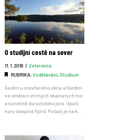
O studijní cestě na sever
11. 1. 2016
|
Externista
RUBRIKA:
Vzdělávání
,
Studium
Sedím u otevřeného okna a hledím
na směsici strmých skalnatých hor
a konečně dorazivšího jara. Úpatí
hory obepíná fjord. Počasí je na k...