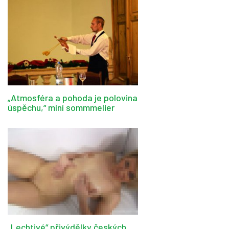
„Atmosféra a pohoda je polovina
úspěchu,“ míní sommmelier
„Lechtivé“ přivýdělky českých