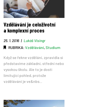
Vzdělávání je celoživotní
a komplexní proces
25. 1. 2016
|
Lukáš Visingr
RUBRIKA:
Vzdělávání
,
Studium
Když se řekne vzdělání, zpravidla si
představíme základní, střední nebo
vysokou školu. Ale to je dosti
limitující pohled, protože
vzdělávání je ve&nbs...