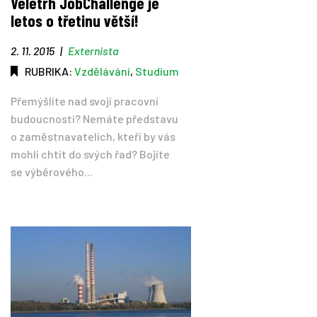
Veletrh JobChallenge je
letos o třetinu větší!
2. 11. 2015
|
Externista
RUBRIKA:
Vzdělávání
,
Studium
Přemýšlíte nad svojí pracovní
budoucností? Nemáte představu
o zaměstnavatelích, kteří by vás
mohli chtít do svých řad? Bojíte
se výběrového...