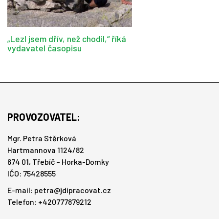
„Lezl jsem dřív, než chodil,“ říká
vydavatel časopisu
PROVOZOVATEL:
Mgr. Petra Stěrková
Hartmannova 1124/82
674 01, Třebíč – Horka-Domky
IČO: 75428555
E-mail:
petra@jdipracovat.cz
Telefon: +420777879212