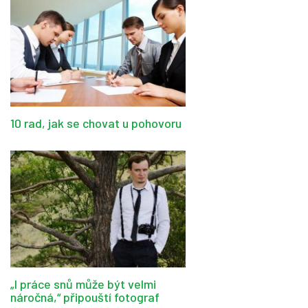
10 rad, jak se chovat u pohovoru
„I práce snů může být velmi
náročná,“ připouští fotograf