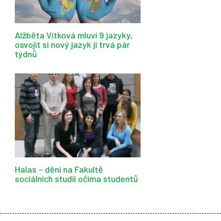
Alžběta Vítková mluví 9 jazyky,
osvojit si nový jazyk jí trvá pár
týdnů
Halas – dění na Fakultě
sociálních studií očima studentů