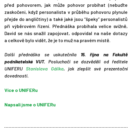
před pohovorem, jak může pohovor probíhat (nebuďte
zaskočeni, když personalista v průběhu pohovoru plynule
přejde do angličtiny) a také jaké jsou “špeky” personalistů
při výběrovém řízení. Přednáška probíhala velice svižně,
David se nás snažil zapojovat, odpovídal na naše dotazy
a celkově bylo vidět, že je to muž na pravém místě.
Další přednáška se uskutečnila
15. října na Fakultě
podnikatelské VUT.
Posluchači se dozvěděli od ředitele
UNIFERU
Stanislava Gálika
, jak zlepšit své prezentační
dovednosti.
Více o UNIFERu
Napsali jsme o UNIFERu