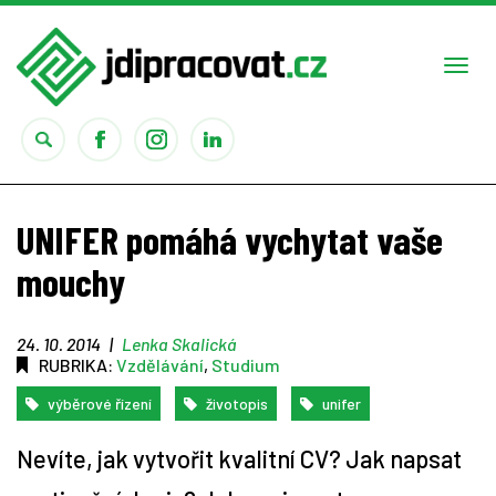
Togg
navi
Práce
UNIFER pomáhá vychytat vaše
Obory
mouchy
Studium
24. 10. 2014
|
Lenka Skalická
RUBRIKA:
Vzdělávání
,
Studium
Rady
výběrové řízení
životopis
unifer
Reality show
Nevíte, jak vytvořit kvalitní CV? Jak napsat
Seriály