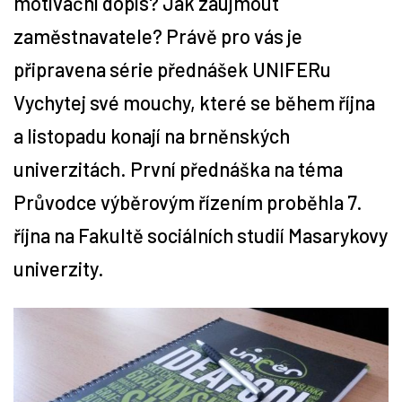
motivační dopis? Jak zaujmout
zaměstnavatele? Právě pro vás je
Tipy
připravena série přednášek UNIFERu
Časopis
Vychytej své mouchy, které se během října
a listopadu konají na brněnských
Soutěže
univerzitách. První přednáška na téma
Průvodce výběrovým řízením proběhla 7.
října na Fakultě sociálních studií Masarykovy
univerzity.