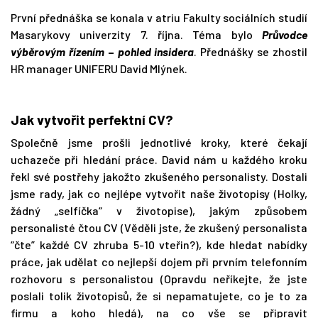
První přednáška se konala v atriu Fakulty sociálních studií
Masarykovy univerzity 7. října. Téma bylo
Průvodce
výběrovým řízením
–
pohled insidera
. Přednášky se zhostil
HR manager UNIFERU David Mlýnek.
Jak vytvořit perfektní CV?
Společně jsme prošli jednotlivé kroky, které čekají
uchazeče při hledání práce. David nám u každého kroku
řekl své postřehy jakožto zkušeného personalisty. Dostali
jsme rady, jak co nejlépe vytvořit naše životopisy (Holky,
žádný „selfíčka“ v životopise), jakým způsobem
personalisté čtou CV (Věděli jste, že zkušený personalista
“čte” každé CV zhruba 5-10 vteřin?), kde hledat nabídky
práce, jak udělat co nejlepší dojem při prvním telefonním
rozhovoru s personalistou (Opravdu neříkejte, že jste
poslali tolik životopisů, že si nepamatujete, co je to za
firmu a koho hledá), na co vše se připravit