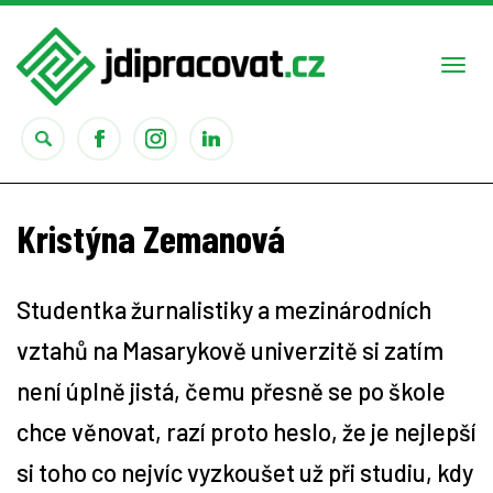
Togg
navi
Práce
Kristýna Zemanová
Obory
Studentka žurnalistiky a mezinárodních
Studium
vztahů na Masarykově univerzitě si zatím
Rady
není úplně jistá, čemu přesně se po škole
chce věnovat, razí proto heslo, že je nejlepší
Reality show
si toho co nejvíc vyzkoušet už při studiu, kdy
Seriály