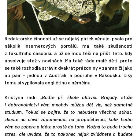
Redaktorské činnosti už se nějaký pátek věnuje, psala pro
několik internetových portálů, má také zkušenosti
z fakultního časopisu a už se moc těší na příští léto, kdy
absolvuje stáž v novinách. Má také ráda malé děti, proto
se také rozhodla strávit dvakrát prázdniny v zahraničí jako
au pair – jednou v Austrálii a podruhé v Rakousku. Díky
tomu si vypilovala angličtinu a němčinu.
Kristýna radí: „
Buďte při škole aktivní. Brigády, stáže
i dobrovolnictví vám mnohdy můžou dát víc, než samotné
studium. Pokud se bojíte, že to nebudete všechno stíhat,
zkuste na chvíli zapomenout na propočítávání, kolik hodin
vám co zabere a jděte prostě do toho. Možná to bude trochu
stres, ale uvidíte, že to nakonec nějak zvládnete a budete