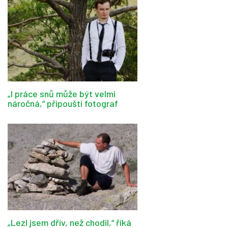
„I práce snů může být velmi
náročná,“ připouští fotograf
„Lezl jsem dřív, než chodil,“ říká