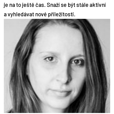
je na to ještě čas. Snaží se být stále aktivní
Tipy
a vyhledávat nové příležitosti.
Časopis
Soutěže