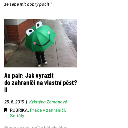
ze sebe mít dobrý pocit
.“
Au pair: Jak vyrazit
do zahraničí na vlastní pěst?
II
25. 6. 2015
|
Kristýna Zemanová
RUBRIKA:
Práce v zahraničí
,
Seriály
Práce au pair může být skvělou