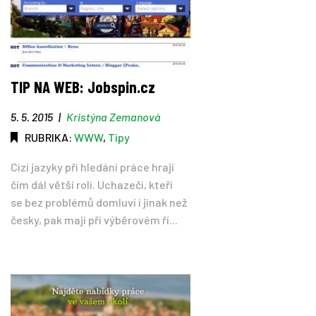
TIP NA WEB: Jobspin.cz
5. 5. 2015
|
Kristýna Zemanová
RUBRIKA:
WWW
,
Tipy
Cizí jazyky při hledání práce hrají
čím dál větší roli. Uchazeči, kteří
se bez problémů domluví i jinak než
česky, pak mají při výběrovém ří...