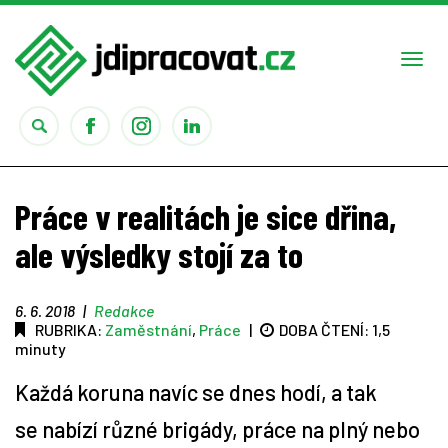
Togg
navi
Práce
Práce v realitách je sice dřina,
Obory
ale výsledky stojí za to
Studium
6. 6. 2018
|
Redakce
RUBRIKA:
Zaměstnání
,
Práce
|
DOBA ČTENÍ:
1,5
Rady
minuty
Každá koruna navíc se dnes hodí, a tak
Reality show
se nabízí různé brigády, práce na plný nebo
Seriály