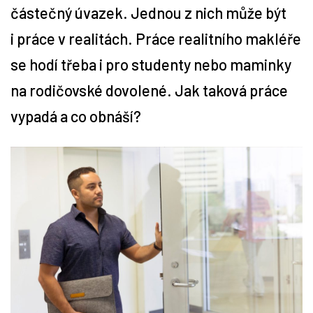
částečný úvazek. Jednou z nich může být
Tipy
i práce v realitách. Práce realitního makléře
se hodí třeba i pro studenty nebo maminky
Časopis
na rodičovské dovolené. Jak taková práce
Soutěže
vypadá a co obnáší?