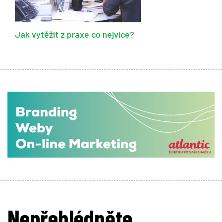
Jak vytěžit z praxe co nejvíce?
Nepřehlédněte