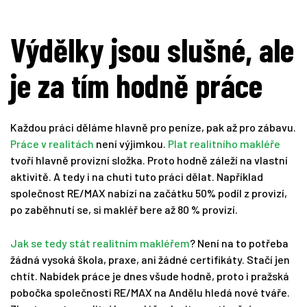
Výdělky jsou slušné, ale
je za tím hodně práce
Každou práci děláme hlavně pro peníze, pak až pro zábavu.
Práce v realitách
není výjimkou.
Plat realitního makléře
tvoří hlavně provizní složka. Proto hodně záleží na vlastní
aktivitě. A tedy i na chuti tuto práci dělat. Například
společnost RE/MAX nabízí na začátku 50% podíl z provizí,
po zaběhnutí se, si makléř bere až 80 % provizí.
Jak se tedy stát realitním makléřem
? Není na to potřeba
žádná vysoká škola, praxe, ani žádné certifikáty. Stačí jen
chtít. Nabídek práce je dnes všude hodně, proto i pražská
pobočka společnosti RE/MAX na Andělu hledá nové tváře.