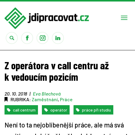
Togg
navi
Práce
Z operátora v call centru až
Obory
k vedoucím pozicím
Studium
20. 10. 2018
|
Eva Blechová
RUBRIKA:
Zaměstnání
,
Práce
Rady
call centrum
operátor
práce při studiu
Reality show
Není to ta nejoblíbenější práce, ale má svá
Seriály