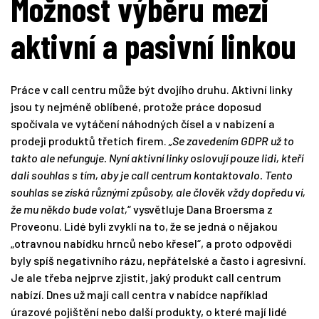
Možnost výběru mezi
aktivní a pasivní linkou
Práce v call centru může být dvojího druhu. Aktivní linky
jsou ty nejméně oblíbené, protože práce doposud
spočívala ve vytáčení náhodných čísel a v nabízení a
prodeji produktů třetích firem.
„Se zavedením GDPR už to
takto ale nefunguje. Nyní aktivní linky oslovují pouze lidi, kteří
dali souhlas s tím, aby je call centrum kontaktovalo. Tento
souhlas se získá různými způsoby, ale člověk vždy dopředu ví,
že mu někdo bude volat,
“ vysvětluje Dana Broersma z
Proveonu. Lidé byli zvyklí na to, že se jedná o nějakou
„otravnou nabídku hrnců nebo křesel“, a proto odpovědi
byly spíš negativního rázu, nepřátelské a často i agresivní.
Je ale třeba nejprve zjistit, jaký produkt call centrum
nabízí. Dnes už mají call centra v nabídce například
úrazové pojištění nebo další produkty, o které mají lidé