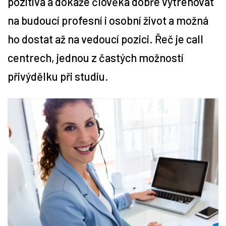
pozitiva a dokáže člověka dobře vytrénovat
na budoucí profesní i osobní život a možná
Tipy
ho dostat až na vedoucí pozici. Řeč je call
Časopis
centrech, jednou z častých možností
přivýdělku při studiu.
Soutěže