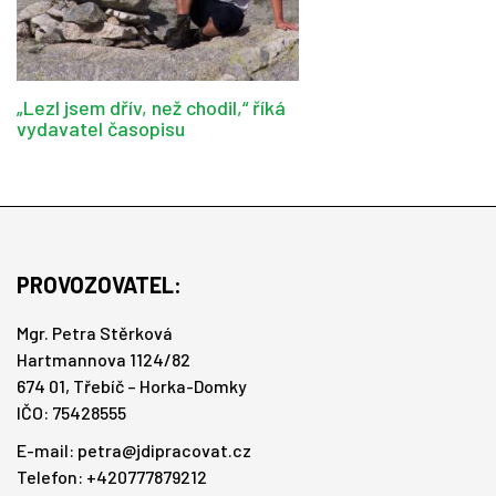
„Lezl jsem dřív, než chodil,“ říká
vydavatel časopisu
PROVOZOVATEL:
Mgr. Petra Stěrková
Hartmannova 1124/82
674 01, Třebíč – Horka-Domky
IČO: 75428555
E-mail:
petra@jdipracovat.cz
Telefon: +420777879212