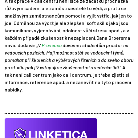
A tak práce v call centru není sice ze začátku procházka
růžovým sadem, ale zaměstnavatelé to vědí, a proto se
snaží svým zaměstnancům pomoci a vyjít vstříc, jak jen to
jde. Odměnou za výdrž je ale zlepšení soft skills jako jsou
komunikace, vyjednávání, odolnost vůči stresu apod., a v
každém případě zkušenost k nezaplacení.Dana Broersma
navíc dodává: „
V
Proveonu
dáváme i studentům prostor na
vedoucích pozicích. Mají možnost stát se vedoucími týmů,
pomáhat při školeních a výběrových řízeních a do svého oboru
po studiu pak již vstupují se zkušenostmi s vedením lidí
.“ A
tak není call centrum jako call centrum, je třeba zjistit si
informace, reference apod. a nezanevřít na tyto pracovní
nabídky.