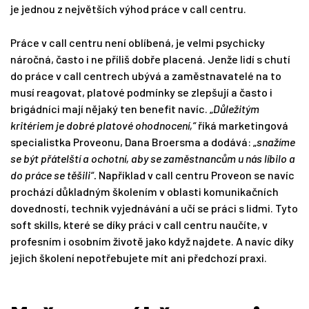
je jednou z největších výhod práce v call centru.
Práce v call centru není oblíbená, je velmi psychicky
náročná, často i ne příliš dobře placená. Jenže lidí s chutí
do práce v call centrech ubývá a zaměstnavatelé na to
musí reagovat, platové podmínky se zlepšují a často i
brigádníci mají nějaký ten benefit navíc. „
Důležitým
kritériem je dobré platové ohodnocení,“
říká marketingová
specialistka Proveonu, Dana Broersma a dodává: „
snažíme
se být přátelští a ochotní, aby se zaměstnancům u nás líbilo a
do práce se těšili“.
Například v
call centru Proveon
se navíc
prochází důkladným školením v oblasti komunikačních
dovedností, technik vyjednávání a učí se práci s lidmi. Tyto
soft skills, které se díky práci v call centru naučíte, v
profesním i osobním životě jako když najdete. A navíc díky
jejich školení nepotřebujete mít ani předchozí praxi.