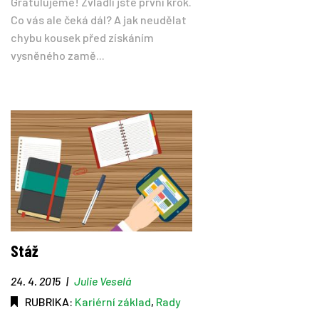
Gratulujeme! Zvládli jste první krok.
Co vás ale čeká dál? A jak neudělat
chybu kousek před získáním
vysněného zamě...
Stáž
24. 4. 2015
|
Julie Veselá
RUBRIKA:
Kariérní základ
,
Rady