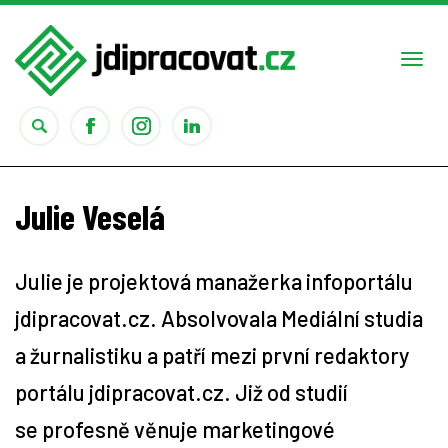
Togg
navi
Práce
Julie Veselá
Obory
Julie je projektová manažerka infoportálu
Studium
jdipracovat.cz. Absolvovala Mediální studia
Rady
a žurnalistiku a patří mezi první redaktory
portálu jdipracovat.cz. Již od studií
Reality show
se profesně věnuje marketingové
Seriály