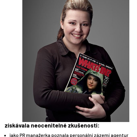
získávala neocenitelné zkušenosti:
jako PR manažerka poznala personální zázemí agentur