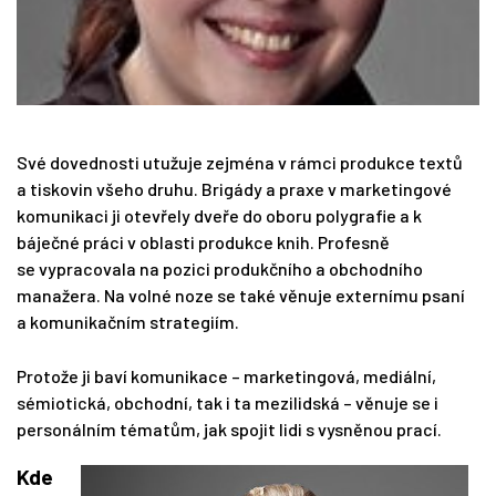
Své dovednosti utužuje zejména v rámci produkce textů
a tiskovin všeho druhu. Brigády a praxe v marketingové
komunikaci ji otevřely dveře do oboru polygrafie a k
báječné práci v oblasti produkce knih. Profesně
se vypracovala na pozici produkčního a obchodního
manažera. Na volné noze se také věnuje externímu psaní
a komunikačním strategiím.
Protože ji baví komunikace – marketingová, mediální,
sémiotická, obchodní, tak i ta mezilidská – věnuje se i
personálním tématům, jak spojit lidi s vysněnou prací.
Kde