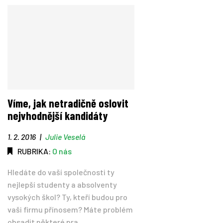
Víme, jak netradičně oslovit
nejvhodnější kandidáty
1. 2. 2016
|
Julie Veselá
RUBRIKA:
O nás
Hledáte do vaší společnosti ty
nejlepší studenty a absolventy
vysokých škol? Ty, kteří budou pro
vaši firmu přínosem? Máte problém
obsadit některé pra...