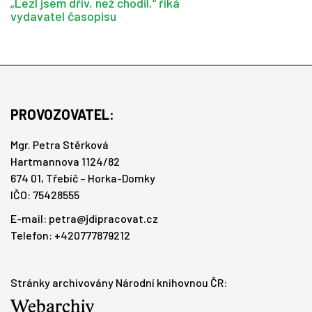
„Lezl jsem dřív, než chodil,“ říká
vydavatel časopisu
PROVOZOVATEL:
Mgr. Petra Stěrková
Hartmannova 1124/82
674 01, Třebíč – Horka-Domky
IČO: 75428555
E-mail:
petra@jdipracovat.cz
Telefon: +420777879212
Stránky archivovány Národní knihovnou ČR: