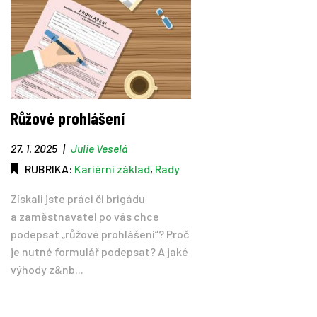
Růžové prohlášení
27. 1. 2025
|
Julie Veselá
RUBRIKA:
Kariérní základ
,
Rady
Získali jste práci či brigádu
a zaměstnavatel po vás chce
podepsat „růžové prohlášení“? Proč
je nutné formulář podepsat? A jaké
výhody z&nb...