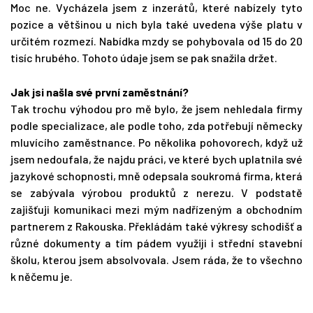
Moc ne. Vycházela jsem z inzerátů, které nabízely tyto
pozice a většinou u nich byla také uvedena výše platu v
určitém rozmezí. Nabídka mzdy se pohybovala od 15 do 20
tisíc hrubého. Tohoto údaje jsem se pak snažila držet.
Jak jsi našla své první zaměstnání?
Tak trochu výhodou pro mě bylo, že jsem nehledala firmy
podle specializace, ale podle toho, zda potřebují německy
mluvícího zaměstnance. Po několika pohovorech, když už
jsem nedoufala, že najdu práci, ve které bych uplatnila své
jazykové schopnosti, mně odepsala soukromá firma, která
se zabývala výrobou produktů z nerezu. V podstatě
zajišťuji komunikaci mezi mým nadřízeným a obchodním
partnerem z Rakouska. Překládám také výkresy schodišť a
různé dokumenty a tím pádem využiji i střední stavební
školu, kterou jsem absolvovala. Jsem ráda, že to všechno
k něčemu je.