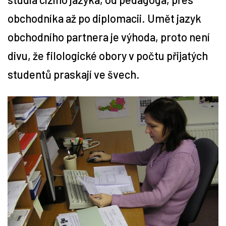
obchodníka až po diplomacii. Umět jazyk
Tipy
obchodního partnera je výhoda, proto není
Časopis
divu, že filologické obory v počtu přijatých
studentů praskají ve švech.
Soutěže