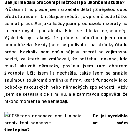
Jak jsi hledala pracovní příležitosti po ukončení studia?
Průzkum trhu práce jsem si začala dělat již nějakou dobu
před státnicemi. Chtěla jsem vědět, jak pro mě bude těžké
sehnat práci. Asi jako každý jsem procházela inzeráty na
internetových portálech, kde se hledá nejsnadněji.
Výsledek byl takový, že práce s němčinou jsem moc
nenacházela. Někdy jsem se podívala i na stránky úřadu
práce. Kdykoliv jsem našla nějaký inzerát na zajímavou
pozici, ve které se zmiňovali, že potřebují někoho, kdo
mluví aktivně německy, posílala jsem tam obratem
životopis. Učit jsem jít nechtěla, takže jsem se snažila
zaujmout soukromé brněnské firmy, které fungovaly jako
pobočky rakouských nebo německých společností. Vždy
jsem se setkala sice s milou, ale zamítavou odpovědí, že
nikoho momentálně nehledají.
Co jsi vyzdvihla
ve svém
životopise?