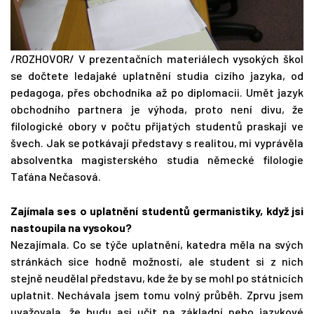
/ROZHOVOR/ V prezentačních materiálech vysokých škol
se dočtete ledajaké uplatnění studia cizího jazyka, od
pedagoga, přes obchodníka až po diplomacii. Umět jazyk
obchodního partnera je výhoda, proto není divu, že
filologické obory v počtu přijatých studentů praskají ve
švech. Jak se potkávají představy s realitou, mi vyprávěla
absolventka magisterského studia německé filologie
Taťána Nečasová.
Zajímala ses o uplatnění studentů germanistiky, když jsi
nastoupila na vysokou?
Nezajímala. Co se týče uplatnění, katedra měla na svých
stránkách sice hodně možností, ale student si z nich
stejně neudělal představu, kde že by se mohl po státnicích
uplatnit. Nechávala jsem tomu volný průběh. Zprvu jsem
uvažovala, že budu asi učit na základní nebo jazykové