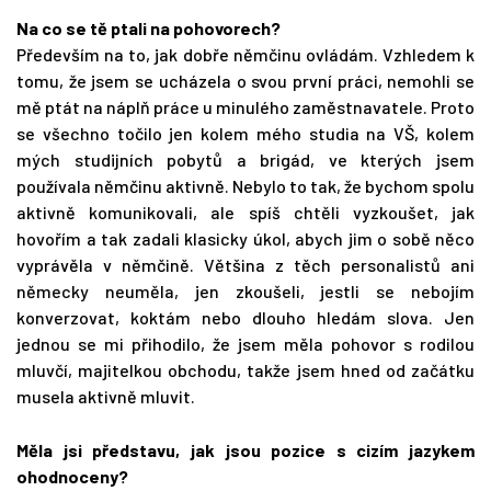
Na co se tě ptali na pohovorech?
Především na to, jak dobře němčinu ovládám. Vzhledem k
tomu, že jsem se ucházela o svou první práci, nemohli se
mě ptát na náplň práce u minulého zaměstnavatele. Proto
se všechno točilo jen kolem mého studia na VŠ, kolem
mých studijních pobytů a brigád, ve kterých jsem
používala němčinu aktivně. Nebylo to tak, že bychom spolu
aktivně komunikovali, ale spíš chtěli vyzkoušet, jak
hovořím a tak zadali klasicky úkol, abych jim o sobě něco
vyprávěla v němčině. Většina z těch personalistů ani
německy neuměla, jen zkoušeli, jestli se nebojím
konverzovat, koktám nebo dlouho hledám slova. Jen
jednou se mi přihodilo, že jsem měla pohovor s rodilou
mluvčí, majitelkou obchodu, takže jsem hned od začátku
musela aktivně mluvit.
Měla jsi představu, jak jsou pozice s cizím jazykem
ohodnoceny?