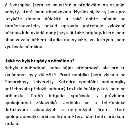
V životopise jsem se soustředila především na studijní
pobyty, které jsem absolvovala. Myslím si, že ty jsou pro
jazykáře docela důležité a také dobře působí na
zaměstnavatele, pokud opravdu potřebuje vyloženě
někoho, kdo ovládá daný jazyk. A také brigády, které jsem
absolvovala během studia na vysoké, ve kterých jsem
využívala němčinu.
Jaké to byly brigády s němčinou?
Nebyly dlouhodobé, nebo nějak přelomové, ale pro tu
zkušenost byly důležité. První nabídku jsem získala od
Masarykovy Univerzity. Katedra speciální pedagogiky
potřebovala přeložit odborný text do češtiny, tak jsem se
přihlásila. Druhá brigáda spočívala v průzkumu
spokojenosti zákazníků. Jednalo se o telefonické
dotazování rakouských a německých firem, které
spolupracovaly s určitou firmou, která nám tento průzkum
zadala.