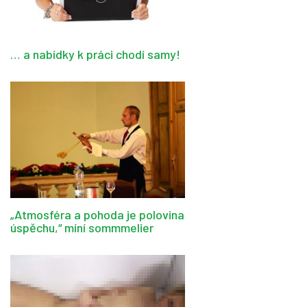
… a nabídky k práci chodí samy!
„Atmosféra a pohoda je polovina
úspěchu,“ míní sommmelier