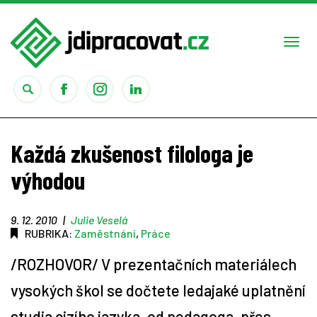
Togg
navi
Práce
Každá zkušenost filologa je
Obory
výhodou
Studium
9. 12. 2010
|
Julie Veselá
RUBRIKA:
Zaměstnání
,
Práce
Rady
/ROZHOVOR/ V prezentačních materiálech
Reality show
vysokých škol se dočtete ledajaké uplatnění
studia cizího jazyka, od pedagoga, přes
Seriály