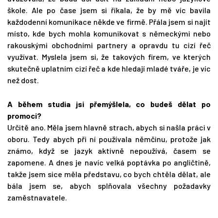
škole. Ale po čase jsem si říkala, že by mě víc bavila
každodenní komunikace někde ve firmě. Přála jsem si najít
místo, kde bych mohla komunikovat s německými nebo
rakouskými obchodními partnery a opravdu tu cizí řeč
využívat. Myslela jsem si, že takových firem, ve kterých
skutečně uplatním cizí řeč a kde hledají mladé tváře, je víc
než dost.
A během studia jsi přemýšlela, co budeš dělat po
promoci?
Určitě ano. Měla jsem hlavně strach, abych si našla práci v
oboru. Tedy abych při ní používala němčinu, protože jak
známo, když se jazyk aktivně nepoužívá, časem se
zapomene. A dnes je navíc velká poptávka po angličtině,
takže jsem sice měla představu, co bych chtěla dělat, ale
bála jsem se, abych splňovala všechny požadavky
zaměstnavatele.