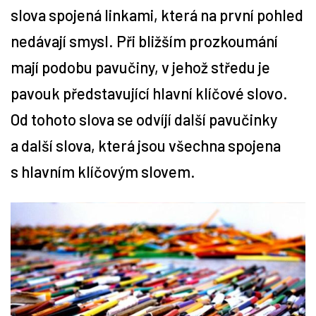
slova spojená linkami, která na první pohled
Tipy
nedávají smysl. Při bližším prozkoumání
mají podobu pavučiny, v jehož středu je
Časopis
pavouk představující hlavní klíčové slovo.
Soutěže
Od tohoto slova se odvíjí další pavučinky
a další slova, která jsou všechna spojena
s hlavním klíčovým slovem.