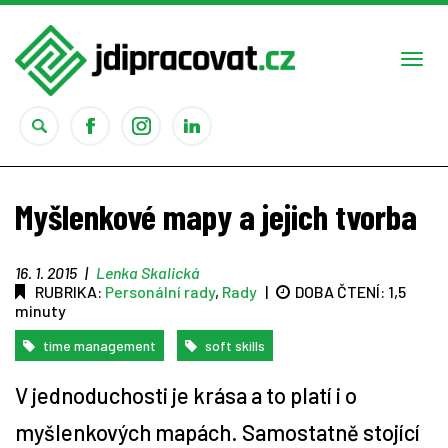
Togg
navi
Práce
Myšlenkové mapy a jejich tvorba
Obory
16. 1. 2015
|
Lenka Skalická
RUBRIKA:
Personální rady
,
Rady
|
DOBA ČTENÍ:
1,5
Studium
minuty
Rady
time management
soft skills
V jednoduchosti je krása a to platí i o
Reality show
myšlenkových mapách. Samostatně stojící
Seriály