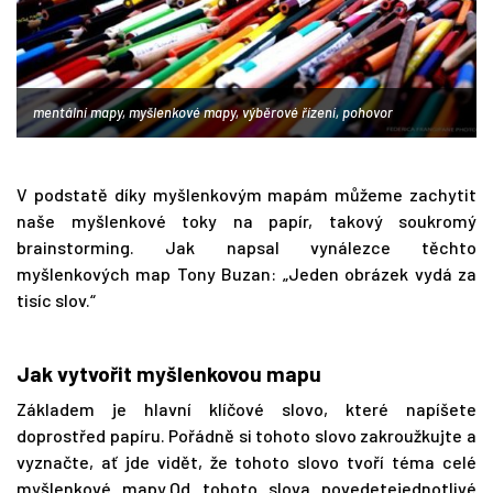
mentální mapy, myšlenkové mapy, výběrové řízení, pohovor
V podstatě díky myšlenkovým mapám můžeme zachytit
naše myšlenkové toky na papír, takový soukromý
brainstorming. Jak napsal vynálezce těchto
myšlenkových map Tony Buzan: „Jeden obrázek vydá za
tisíc slov.“
Jak vytvořit myšlenkovou mapu
Základem je hlavní klíčové slovo, které napíšete
doprostřed papíru. Pořádně si tohoto slovo zakroužkujte a
vyznačte, ať jde vidět, že tohoto slovo tvoří téma celé
myšlenkové mapy.Od tohoto slova povedetejednotlivé