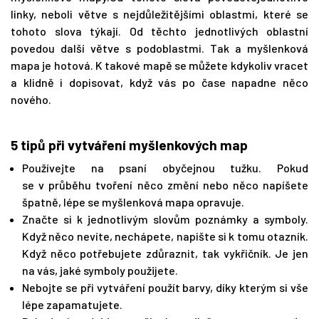
linky, neboli větve s nejdůležitějšími oblastmi, které se
tohoto slova týkají. Od těchto jednotlivých oblastní
povedou další větve s podoblastmi. Tak a myšlenková
mapa je hotová. K takové mapě se můžete kdykoliv vracet
a klidně i dopisovat, když vás po čase napadne něco
nového.
5 tipů při vytváření myšlenkových map
Používejte na psaní obyčejnou tužku. Pokud
se v průběhu tvoření něco změní nebo něco napíšete
špatně, lépe se myšlenková mapa opravuje.
Značte si k jednotlivým slovům poznámky a symboly.
Když něco nevíte, nechápete, napište si k tomu otazník.
Když něco potřebujete zdůraznit, tak vykřičník. Je jen
na vás, jaké symboly použijete.
Nebojte se při vytváření použít barvy, díky kterým si vše
lépe zapamatujete.