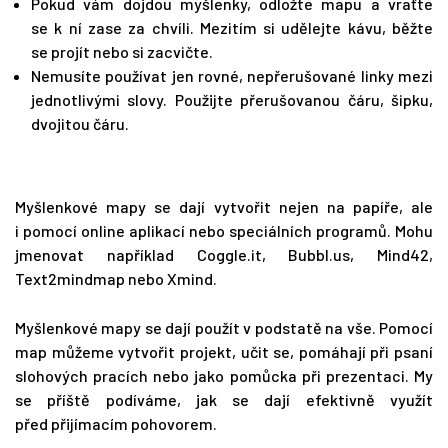
Pokud vám dojdou myšlenky, odložte mapu a vraťte
se k ní zase za chvíli. Mezitím si udělejte kávu, běžte
se projít nebo si zacvičte.
Nemusíte používat jen rovné, nepřerušované linky mezi
jednotlivými slovy. Použijte přerušovanou čáru, šipku,
dvojitou čáru.
Myšlenkové mapy se dají vytvořit nejen na papíře, ale
i pomocí online aplikací nebo speciálních programů. Mohu
jmenovat například Coggle.it, Bubbl.us, Mind42,
Text2mindmap nebo Xmind.
Myšlenkové mapy se dají použít v podstatě na vše. Pomocí
map můžeme vytvořit projekt, učit se, pomáhají při psaní
slohových pracích nebo jako pomůcka při prezentaci. My
se příště podíváme, jak se dají efektivně využít
před přijímacím pohovorem.