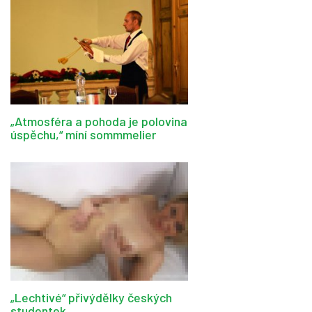
„Atmosféra a pohoda je polovina
úspěchu,“ míní sommmelier
„Lechtivé“ přivýdělky českých
studentek