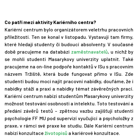
Co patří mezi aktivity Kariérního centra?
Kariérní centrum bylo organizátorem veletrhu pracovních
příležitostí. Ten se konal v listopadu. Vystavují tam firmy,
které hledají studenty či budoucí absolventy. V současné
době pracujeme na databázi
zaměstnavatelů
, u nichž by
se mohli studenti Masarykovy univerzity uplatnit. Také
pracujeme na on-line podpoře kontaktů v ISu s pracovním
názvem Tržiště, která bude fungovat přímo v ISu. Zde
studenti budou moci najít pracovní nabídky, doufáme, že i
nabídky stáží a praxí a nabídky témat závěrečných prací.
Kariérní centrum nabízí studentům Masarykovy univerzity
možnost testování osobnosti a intelektu. Toto testování a
předání závěrů testů – zpětnou vazbu zajišťují studenti
psychologie FF MU pod supervizí vyučující a psycholožky z
praxe, v rámci své praxe ke studiu. Dále Kariérní centrum
nabízí konzultace
životopisů
a kariérové konzultace.