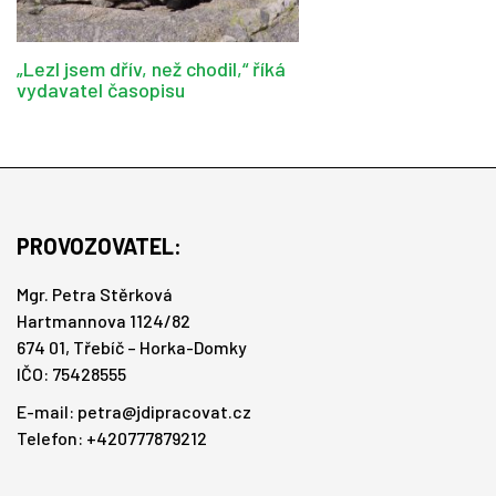
„Lezl jsem dřív, než chodil,“ říká
vydavatel časopisu
PROVOZOVATEL:
Mgr. Petra Stěrková
Hartmannova 1124/82
674 01, Třebíč – Horka-Domky
IČO: 75428555
E-mail:
petra@jdipracovat.cz
Telefon: +420777879212