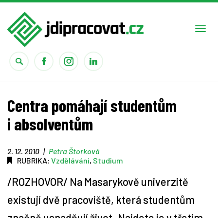
Togg
navi
Práce
Centra pomáhají studentům
Obory
i absolventům
Studium
2. 12. 2010
|
Petra Štorková
RUBRIKA:
Vzdělávání
,
Studium
Rady
/ROZHOVOR/ Na Masarykově univerzitě
Reality show
existují dvě pracoviště, která studentům
značně usnadňují život. Najdete je v třetím
Seriály