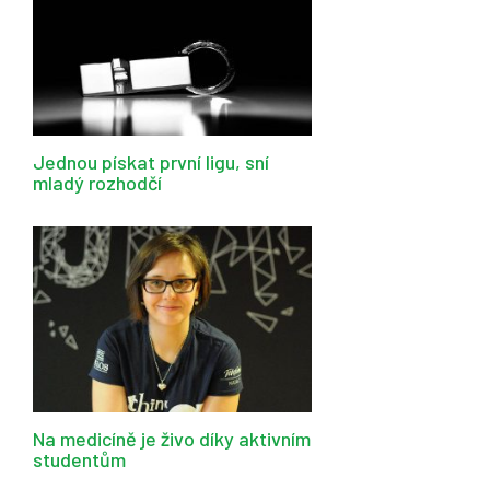
Jednou pískat první ligu, sní
mladý rozhodčí
Na medicíně je živo díky aktivním
studentům