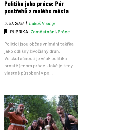
Politika jako práce: Pár
postřehů z malého města
Tipy
3. 10. 2016
|
Lukáš Visingr
Časopis
RUBRIKA:
Zaměstnání
,
Práce
Politici jsou občas vnímáni takřka
Soutěže
jako odlišný živočišný druh.
Ve skutečnosti je však politika
prostě jenom práce. Jaké je tedy
vlastně působení v po...