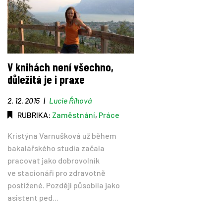
V knihách není všechno,
důležitá je i praxe
2. 12. 2015
|
Lucie Říhová
RUBRIKA:
Zaměstnání
,
Práce
Kristýna Varnušková už během
bakalářského studia začala
pracovat jako dobrovolník
ve stacionáři pro zdravotně
postižené. Později působila jako
asistent ped...