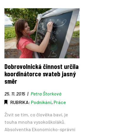
Dobrovolnická činnost určila
koordinátorce svateb jasný
směr
25. 11. 2015
|
Petra Štorková
RUBRIKA:
Podnikání
,
Práce
Živit se tím, co člověka baví, je
touha mnoha vysokoškoláků.
Absolventka Ekonomicko-správní