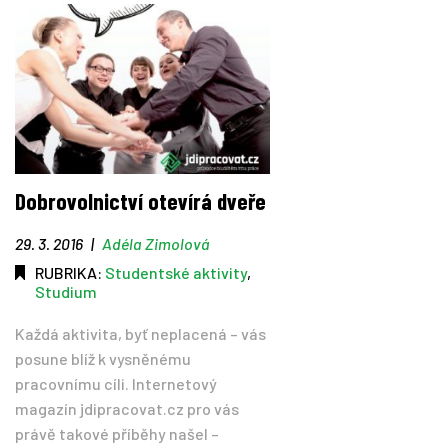
Dobrovolnictví otevírá dveře
29. 3. 2016
|
Adéla Zimolová
RUBRIKA:
Studentské aktivity
,
Studium
Každá aktivita, byť neplacená – vás
posune blíž k vysněnému
pracovnímu cíli. Internetový
magazín jdipracovat.cz pro vás
právě takové příběhy našel –