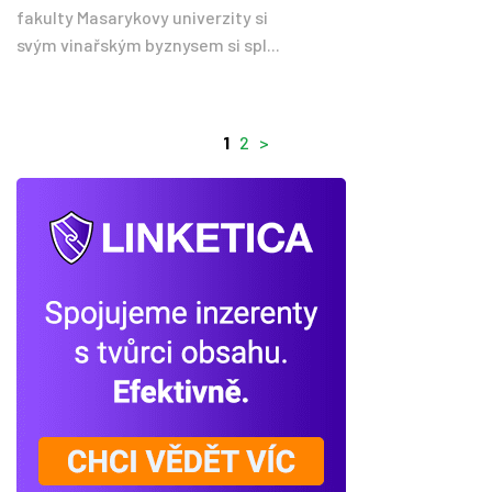
fakulty Masarykovy univerzity si
svým vinařským byznysem si spl...
1
2
>