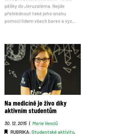
pěšky do Jeruzaléma. Nejde
přehlédnout také jeho snahu
pomoci lidem všech barev a vyz...
Na medicíně je živo díky
aktivním studentům
30. 12. 2015
|
Marie Venclů
RUBRIKA:
Studentské aktivity
,