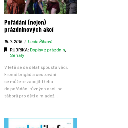
Pořádání (nejen)
prázdninových akcí
15. 7. 2016
|
Lucie Říhová
RUBRIKA:
Dopisy z prázdnin
,
Seriály
V létě se dá dělat spousta věcí,
kromě brigád a cestování
se můžete zapojit třeba
do pořádání různých akcí, od
táborů pro děti a mládež...