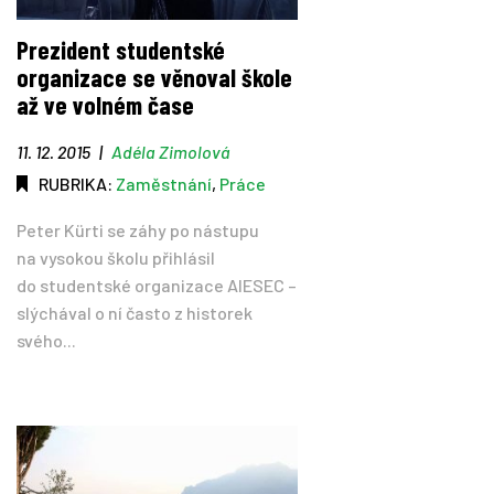
Prezident studentské
organizace se věnoval škole
až ve volném čase
11. 12. 2015
|
Adéla Zimolová
RUBRIKA:
Zaměstnání
,
Práce
Peter Kürti se záhy po nástupu
na vysokou školu přihlásil
do studentské organizace AIESEC –
slýchával o ní často z historek
svého...