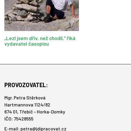
„Lezl jsem dřív, než chodil,“ říká
vydavatel časopisu
PROVOZOVATEL:
Mgr. Petra Stěrková
Hartmannova 1124/82
674 01, Třebíč – Horka-Domky
IČO: 75428555
E-mail:
petra@jdipracovat.cz