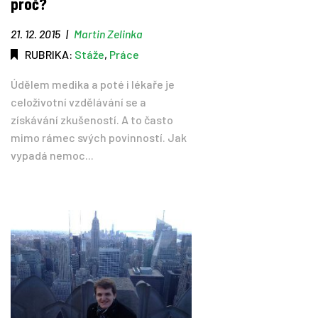
proč?
21. 12. 2015
|
Martin Zelinka
RUBRIKA:
Stáže
,
Práce
Údělem medika a poté i lékaře je
celoživotní vzdělávání se a
získávání zkušeností. A to často
mimo rámec svých povinností. Jak
vypadá nemoc...