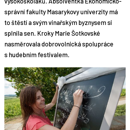
vysokoškoláků. Absolventka Ekonomicko-
správní fakulty Masarykovy univerzity má
Tipy
to štěstí a svým vinařským byznysem si
Časopis
splnila sen. Kroky Marie Šotkovské
nasměrovala dobrovolnická spolupráce
Soutěže
s hudebním festivalem.