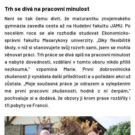
Trh se dívá na pracovní minulost
Není se tak čemu divit, že maturantku znojemského
gymnázia zavedla cesta až na Hudební fakultu JAMU. Po
necelém roce se ale rozhodla studovat Ekonomicko-
správní fakultu Masarykovy univerzity. „Díky flexibilitě
školy, v níž si stanovujete svůj rozvrh sami, jsem se mohla
věnovat práci. Trh práce se dívá spíš na pracovní minulost
a nabyté dovednosti, vzdělání v tomto oboru nikdo příliš
nezkoumá,“ vzpomíná Marie. První dobrovolnická
zkušenost jí vynášela další příležitosti a u pořádání akcí už
zůstala. „Moje současná práce je odrazem a vylepšením
mé první pracovní zkušenosti, hodně z ní čerpám,“
pochvaluje si a dodává, že obzory jí krom praxe rozšířily i
tři pobyty ve Francii.