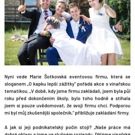
Nyní vede Marie Šotkovská eventovou firmu, která se
sloganem „O kapku lepší zážitky“ pořádá akce s vinařskou
tematikou. „V době, kdy jsme firmu zakládali, jsem byla půl
roku před dokončením školy, bylo toho hodně a stíhala
jsem si pouze uvědomovat, že svoji firmu chci. Podporou
mi byl můj zkušenější společník,“ přibližuje zakládání firmy.
A jak si její podnikatelský počin stojí? „Naše práce má
dobré ohlasy a jsme ve slušném rozjezdu. Děláme vinařské