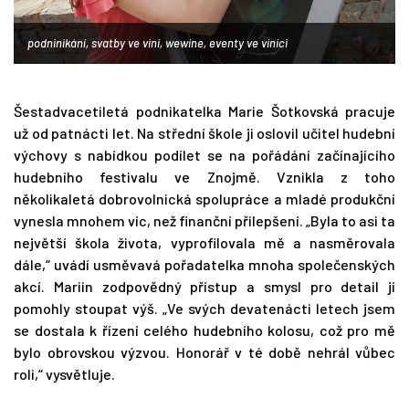
podninikání, svatby ve vini, wewine, eventy ve vinici
Šestadvacetiletá podnikatelka Marie Šotkovská pracuje
už od patnácti let. Na střední škole ji oslovil učitel hudební
výchovy s nabídkou podílet se na pořádání začínajícího
hudebního festivalu ve Znojmě. Vznikla z toho
několikaletá dobrovolnická spolupráce a mladé produkční
vynesla mnohem víc, než finanční přilepšení. „Byla to asi ta
největší škola života, vyprofilovala mě a nasměrovala
dále,“ uvádí usměvavá pořadatelka mnoha společenských
akcí. Mariin zodpovědný přístup a smysl pro detail jí
pomohly stoupat výš. „Ve svých devatenácti letech jsem
se dostala k řízení celého hudebního kolosu, což pro mě
bylo obrovskou výzvou. Honorář v té době nehrál vůbec
roli,“ vysvětluje.