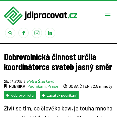
Togg
navi
Práce
Dobrovolnická činnost určila
Obory
koordinátorce svateb jasný směr
Studium
25. 11. 2015
|
Petra Štorková
RUBRIKA:
Podnikání
,
Práce
|
DOBA ČTENÍ:
2,5 minuty
Rady
dobrovolnictví
začátek podnikání
Reality show
Živit se tím, co člověka baví, je touha mnoha
Seriály