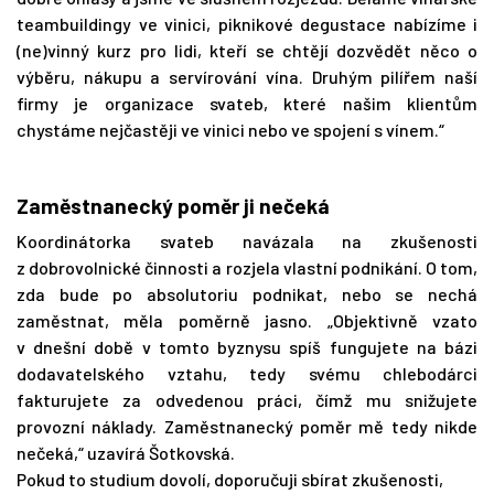
teambuildingy ve vinici, piknikové degustace nabízíme i
(ne)vinný kurz pro lidi, kteří se chtějí dozvědět něco o
výběru, nákupu a servírování vína. Druhým pilířem naší
firmy je organizace svateb, které našim klientům
chystáme nejčastěji ve vinici nebo ve spojení s vínem.“
Zaměstnanecký poměr ji nečeká
Koordinátorka svateb navázala na zkušenosti
z dobrovolnické činnosti a rozjela vlastní podnikání. O tom,
zda bude po absolutoriu podnikat, nebo se nechá
zaměstnat, měla poměrně jasno. „Objektivně vzato
v dnešní době v tomto byznysu spíš fungujete na bázi
dodavatelského vztahu, tedy svému chlebodárci
fakturujete za odvedenou práci, čímž mu snižujete
provozní náklady. Zaměstnanecký poměr mě tedy nikde
nečeká,“ uzavírá Šotkovská.
Pokud to studium dovolí, doporučuji sbírat zkušenosti,