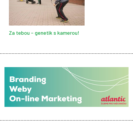
Za tebou – genetik s kamerou!