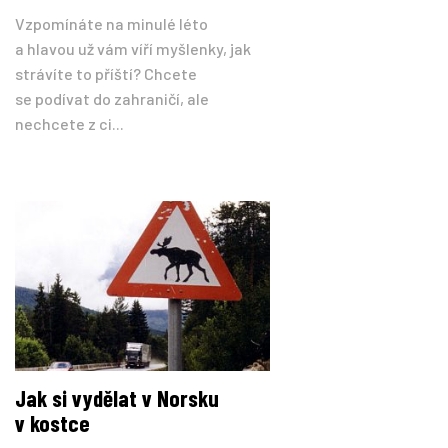
Vzpomínáte na minulé léto
a hlavou už vám víří myšlenky, jak
strávíte to příští? Chcete
se podívat do zahraničí, ale
nechcete z ci...
Jak si vydělat v Norsku
v kostce