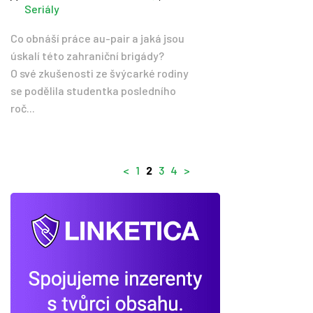
Seriály
Co obnáší práce au-pair a jaká jsou
úskalí této zahraniční brigády?
O své zkušenosti ze švýcarké rodiny
se podělila studentka posledního
roč...
<
1
2
3
4
>