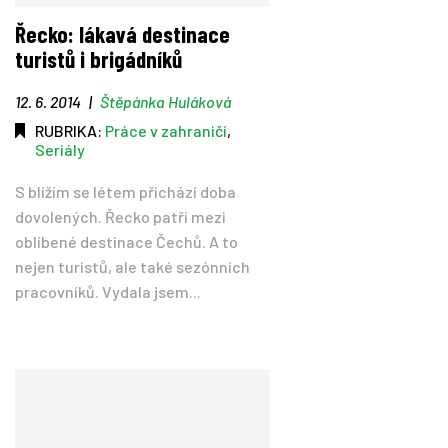
Řecko: lákavá destinace
turistů i brigádníků
12. 6. 2014
|
Štěpánka Huláková
RUBRIKA:
Práce v zahraničí
,
Seriály
S blížím se létem přichází doba
dovolených. Řecko patří mezi
oblíbené destinace Čechů. A to
nejen turistů, ale také sezónních
pracovníků. Vydala jsem...