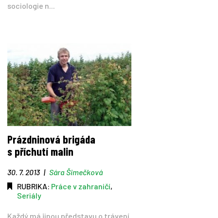
sociologie n...
Prázdninová brigáda
s příchutí malin
30. 7. 2013
|
Sára Šimečková
RUBRIKA:
Práce v zahraničí
,
Seriály
Každý má jinou představu o trávení