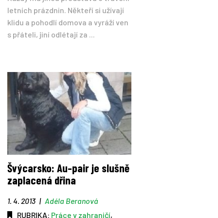
letních prázdnin. Někteří si užívají
klidu a pohodlí domova a vyráží ven
s přáteli, jiní odlétají za ...
Švýcarsko: Au-pair je slušně
zaplacená dřina
1. 4. 2013
|
Adéla Beranová
RUBRIKA:
Práce v zahraničí
,