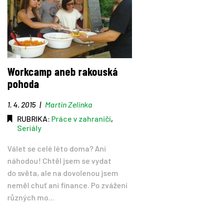
Workcamp aneb rakouská
pohoda
1. 4. 2015
|
Martin Zelinka
RUBRIKA:
Práce v zahraničí
,
Seriály
Válet se celé léto doma? Ani
náhodou! Chtěl jsem se vydat
do světa, ale na dovolenou jsem
neměl chuť ani finance. Po zvážení
různých mo...