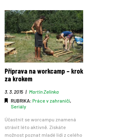
Příprava na workcamp – krok
za krokem
3. 3. 2015
|
Martin Zelinka
RUBRIKA:
Práce v zahraničí
,
Seriály
Účastnit se worcampu znamená
strávit léto aktivně. Získáte
možnost poznat mladé lidi z celého