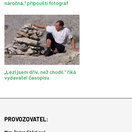
náročná,“ připouští fotograf
„Lezl jsem dřív, než chodil,“ říká
vydavatel časopisu
PROVOZOVATEL:
Mgr. Petra Stěrková