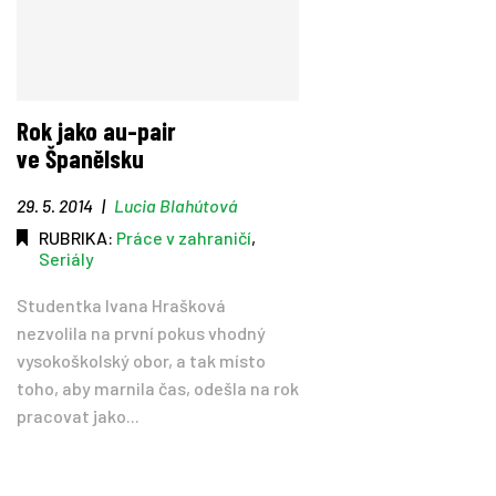
Rok jako au-pair
ve Španělsku
29. 5. 2014
|
Lucia Blahútová
RUBRIKA:
Práce v zahraničí
,
Seriály
Studentka Ivana Hrašková
nezvolila na první pokus vhodný
vysokoškolský obor, a tak místo
toho, aby marnila čas, odešla na rok
pracovat jako...