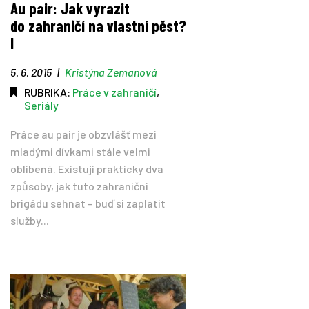
Au pair: Jak vyrazit
do zahraničí na vlastní pěst?
Tipy
I
Časopis
5. 6. 2015
|
Kristýna Zemanová
RUBRIKA:
Práce v zahraničí
,
Soutěže
Seriály
Práce au pair je obzvlášť mezi
mladými dívkami stále velmi
oblíbená. Existují prakticky dva
způsoby, jak tuto zahraniční
brigádu sehnat – buď si zaplatit
služby...