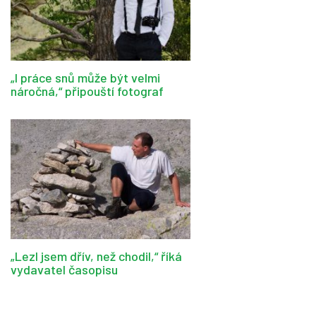
„I práce snů může být velmi
náročná,“ připouští fotograf
„Lezl jsem dřív, než chodil,“ říká
vydavatel časopisu