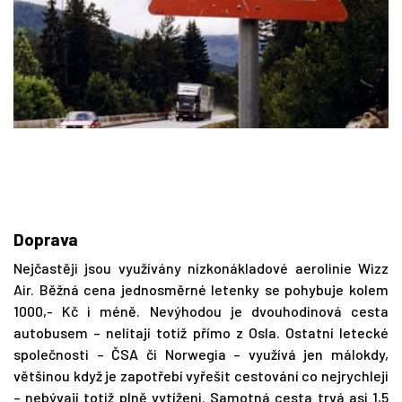
Doprava
Nejčastěji jsou využívány nízkonákladové aerolinie Wizz
Air. Běžná cena jednosměrné letenky se pohybuje kolem
1000,- Kč i méně. Nevýhodou je dvouhodinová cesta
autobusem – nelítají totiž přímo z Osla. Ostatní letecké
společnosti – ČSA či Norwegia – využívá jen málokdy,
většinou když je zapotřebí vyřešit cestování co nejrychleji
– nebývají totiž plně vytíženi. Samotná cesta trvá asi 1,5