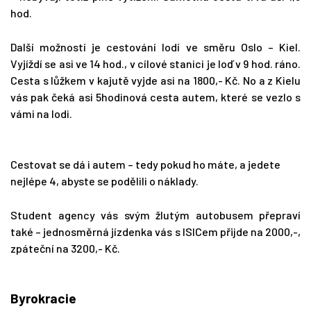
hod.
Další možností je cestování lodí ve směru Oslo – Kiel.
Vyjíždí se asi ve 14 hod., v cílové stanici je loď v 9 hod. ráno.
Cesta s lůžkem v kajutě vyjde asi na 1800,- Kč. No a z Kielu
vás pak čeká asi 5hodinová cesta autem, které se vezlo s
vámi na lodi.
Cestovat se dá i autem – tedy pokud ho máte, a jedete
nejlépe 4, abyste se podělili o náklady.
Student agency vás svým žlutým autobusem přepraví
také – jednosměrná jízdenka vás s ISICem přijde na 2000,-,
zpáteční na 3200,- Kč.
Byrokracie