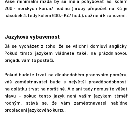
Vaše minimální mzda by se měla pohybovat asi kolem
200,- norských korun/ hodinu (hrubý přepočet na Kč je
násobek 3, tedy kolem 600,- Kč/ hod.), což není k zahození.
Jazyková vybavenost
Dá se vycházet z toho, že se všichni domluví anglicky.
Pokud tímto jazykem vládnete také, na prázdninovou
brigádu vám to postačí.
Pokud budete trvat na dlouhodobém pracovním poměru,
váš zaměstnavatel bude s největší pravděpodobností
na oplátku trvat na norštině. Ale ani tady nemusíte věšet
hlavu – pokud tento jazyk není vaším jazykem téměř
rodným, stává se, že vám zaměstnavatel nabídne
proplacení jazykového kurzu.