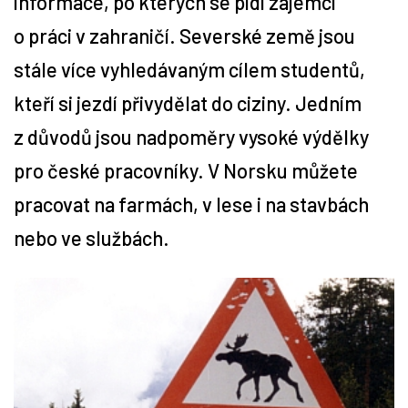
informace, po kterých se pídí zájemci
o práci v zahraničí. Severské země jsou
Tipy
stále více vyhledávaným cílem studentů,
Časopis
kteří si jezdí přivydělat do ciziny. Jedním
z důvodů jsou nadpoměry vysoké výdělky
Soutěže
pro české pracovníky. V Norsku můžete
pracovat na farmách, v lese i na stavbách
nebo ve službách.