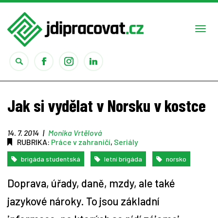
Togg
navi
Práce
Jak si vydělat v Norsku v kostce
Obory
14. 7. 2014
|
Monika Vrtělová
RUBRIKA:
Práce v zahraničí
,
Seriály
Studium
brigáda studentská
letní brigáda
norsko
Rady
Doprava, úřady, daně, mzdy, ale také
Reality show
jazykové nároky. To jsou základní
Seriály