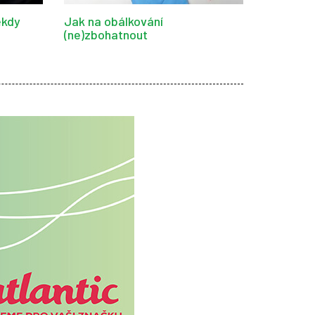
ěkdy
Jak na obálkování
(ne)zbohatnout