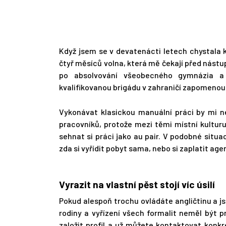
Když jsem se v devatenácti letech chystala 
čtyř měsíců volna, která mě čekají před nástup
po absolvování všeobecného gymnázia a 
kvalifikovanou brigádu v zahraničí zapomenou
Vykonávat klasickou manuální práci by mi ne
pracovníků, protože mezi těmi místní kulturu
sehnat si práci jako au pair. V podobné situac
zda si vyřídit pobyt sama, nebo si zaplatit ag
Vyrazit na vlastní pěst stojí víc úsilí
Pokud alespoň trochu ovládáte angličtinu a j
rodiny a vyřízení všech formalit neměl být p
založit profil a už můžete kontaktovat konkré