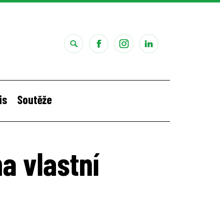
is
Soutěže
i
Štěpánčina letní stáž v Portugalsku
na vlastní