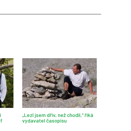
i
„Lezl jsem dřív, než chodil,“ říká
af
vydavatel časopisu