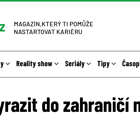
MAGAZÍN,KTERÝ TI POMŮŽE
NASTARTOVAT KARIÉRU
dy
Reality show
Seriály
Tipy
Časop
y
 sítích multi-level marketingu
odivné brigády
Vzory
Práce v zahraničí
Stáže pro mladé na vlastní kůž
Z výběrových řízení
yrazit do zahraničí 