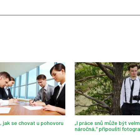
d, jak se chovat u pohovoru
„I práce snů může být velm
náročná,“ připouští fotogr