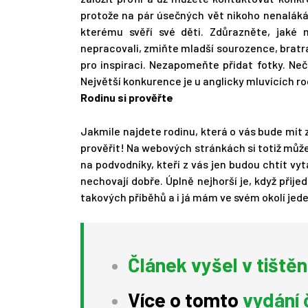
protože na pár úsečných vět nikoho nenalákát
kterému svěří své děti. Zdůrazněte, jaké 
nepracovali, zmiňte mladší sourozence, bratra
pro inspiraci. Nezapomeňte přidat fotky. Neče
Největší konkurence je u anglicky mluvících ro
Rodinu si prověřte
Jakmile najdete rodinu, která o vás bude mít z
prověřit! Na webových stránkách si totiž může 
na podvodníky, kteří z vás jen budou chtít vyt
nechovají dobře. Úplně nejhorší je, když přij
takových příběhů a i já mám ve svém okolí jed
Článek vyšel v tiště
Více o tomto
vydání 