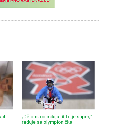
ých
„Dělám, co miluju. A to je super,“
raduje se olympionička