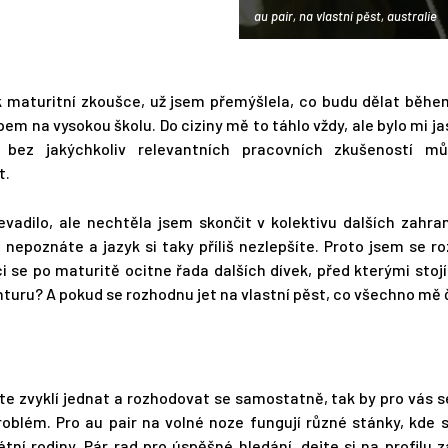
au pair, na vlastní pěst, australie
k maturitní zkoušce, už jsem přemýšlela, co budu dělat běh
em na vysokou školu. Do ciziny mě to táhlo vždy, ale bylo mi ja
bez jakýchkoliv relevantních pracovních zkušeností m
t.
vadilo, ale nechtěla jsem skončit v kolektivu dalších zahra
 nepoznáte a jazyk si taky příliš nezlepšíte. Proto jsem se r
i se po maturitě ocitne řada dalších dívek, před kterými stojí
enturu? A pokud se rozhodnu jet na vlastní pěst, co všechno mě
ste zvyklí jednat a rozhodovat se samostatně, tak by pro vás 
roblém. Pro au pair na volné noze fungují různé stánky, kde s
tní rodiny. Pár rad pro úspěšné hledání, dejte si na profilu z