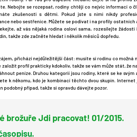
e. Nebojte se rozepsat, rodiny chtějí co nejvíc informací o č
máte zkušenosti s dětmi. Pokud jste s nimi nikdy profesi
nce nebo sestřenice. Můžete se podívat i na profily ostatních 
kejte, až vás nějaká rodina osloví sama, rozesílejte žádosti 
din, takže zde začněte hledat i několik měsíců dopředu.
ájem, přichází nejdůležitější část: musíte si rodinu co možná 
založit profil prakticky kdokoliv, takže se vám může stát, že n
áhnout peníze. Druhou kategorií jsou rodiny, které se ke svým 
edete k někomu, kdo je kombinací těchto dvou skupin. Internet 
en podobný případ, takže si opravdu dávejte pozor.
né brožuře Jdi pracovat! 01/2015.
časopisu.