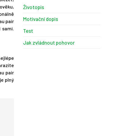
lověku,
Životopis
onálně
Motivační dopis
au pair
i sami.
Test
Jak zvládnout pohovor
nejlépe
arazíte
au pair
je plný