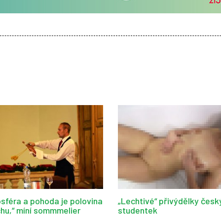
sféra a pohoda je polovina
„Lechtivé“ přivýdělky česk
hu,“ míní sommmelier
studentek