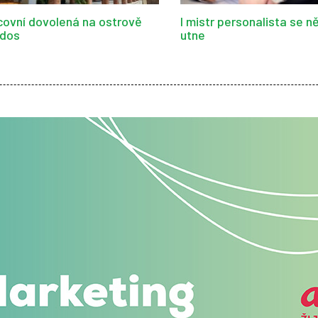
covní dovolená na ostrově
I mistr personalista se n
dos
utne