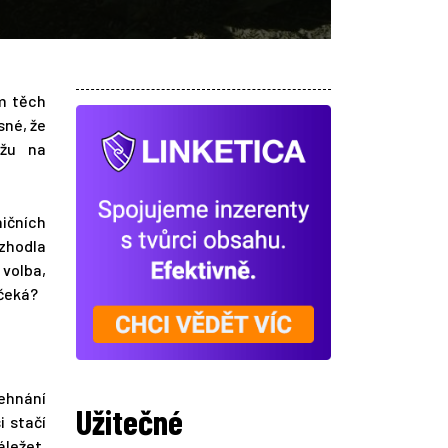
em těch
sné, že
ůžu na
ničních
ozhodla
 volba,
 čeká?
sehnání
Užitečné
i stačí
áležet,