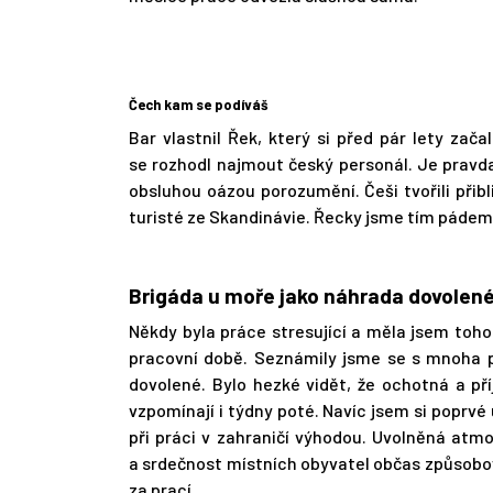
Čech kam se podíváš
Bar vlastnil Řek, který si před pár lety zač
se rozhodl najmout český personál. Je pravda
obsluhou oázou porozumění. Češi tvořili přib
turisté ze Skandinávie. Řecky jsme tím pádem 
Brigáda u moře jako náhrada dovolen
Někdy byla práce stresující a měla jsem toho 
pracovní době. Seznámily jsme se s mnoha př
dovolené. Bylo hezké vidět, že ochotná a př
vzpomínají i týdny poté. Navíc jsem si poprvé 
při práci v zahraničí výhodou. Uvolněná atm
a srdečnost místních obyvatel občas způsobov
za prací.