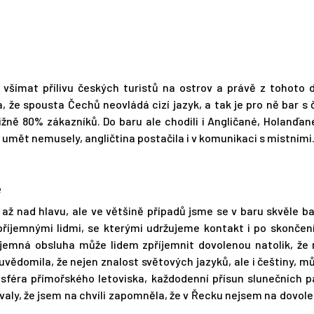
al všímat přílivu českých turistů na ostrov a právě z tohoto
, že spousta Čechů neovládá cizí jazyk, a tak je pro ně bar s
ližně 80% zákazníků. Do baru ale chodili i Angličané, Holanďa
umět nemusely, angličtina postačila i v komunikaci s místními
é
až nad hlavu, ale ve většině případů jsme se v baru skvěle bav
íjemnými lidmi, se kterými udržujeme kontakt i po skončení
íjemná obsluha může lidem zpříjemnit dovolenou natolik, že
uvědomila, že nejen znalost světových jazyků, ale i češtiny, m
osféra přímořského letoviska, každodenní přísun slunečních 
aly, že jsem na chvíli zapomněla, že v Řecku nejsem na dovole