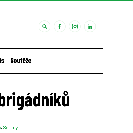
is
Soutěže
i
Štěpánčina letní stáž v Portugalsku
 brigádníků
í
,
Seriály