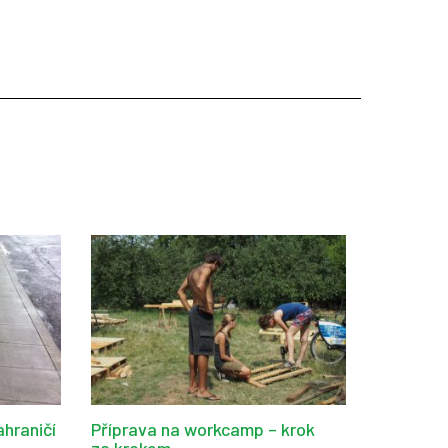
ahraničí
Příprava na workcamp – krok
za krokem