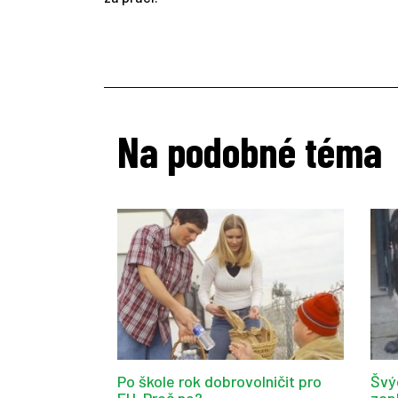
Na podobné téma
Po škole rok dobrovolničit pro
Švý
EU. Proč ne?
zap