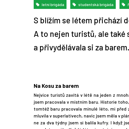
letní brigáda
studentská brigáda
ř
S blížím se létem přichází
10 nejčastějších profesí
Zemědělskou rubriku
Alžběta Vítková mluví 9 jazyky,
10 rad, jak napsat správný mail
Jdi pracovat! jako stážista
1. díl: Mimouniverzitní aktivity
Repasované či předváděcí
Praco
Cizoj
Úvod 
A je 
Jaká 
Tip n
absolventů práv
připravujeme
osvojit si nový jazyk jí trvá pár
personalistovi
aneb soutěž Hledá se novinář!
notebooky a počítače: Žádný
obnáš
pomůž
pro z
úskal
týdnů
problém!
A to nejen turistů, ale tak
a přivydělávala si za barem
Na Kosu za barem
Nejvíce turistů zavítá v létě na jeden z mno
jsem pracovala v místním baru. Historie toho, 
tomtéž baru pracovala minulé léto, mi před z
mluvila v superlativech, navíc jsem měla v plá
ne za dva týdny jsem si balila kufry. I když 