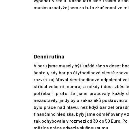
vypadat v reálu. Každé léto sice trávím v zah
musím uznat, že jsem za tuto zkušenost velmi
Denní rutina
V baru jsme musely být každé ráno v deset hodi
šestou, kdy bar po čtyřhodinové siestě znovu
rozvrh zajišťoval šestihodinové odpolední vo
střídal večerní mumraj a někdy i dost zběsil
potřeba i proto, že jsme pracovaly každý d
nezastavily, jindy bylo zákazníků poskrovnu 
bylo práce nad hlavu, než když bar zel prázd
finančního hlediska: byly jsme odměňovány v z
tak pohybovala v rozmezí od 30 do 50 Euro. Po 
měsíce práce odvezla slušnou sumu.