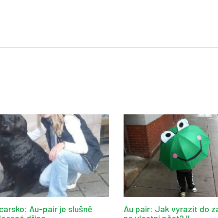
carsko: Au-pair je slušně
Au pair: Jak vyrazit do z
lacená dřina
na vlastní pěst? II