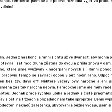
raničí, tentokrát jsem se ale poprvé rozhodla vyjet za prací.
 vděčná.
n. Jedna z nás končila ranní šichtu už ve dvanáct, aby mohla př
 otevíral, zatímco druhá zůstala do dvou a přišla znovu v osm
lno, které jsme využívaly k načerpání nových sil. Ranní pohod
é pracovní tempo se zavírací dobou v pět hodin ráno. Odpoči
en bez tzv. days off. Některé večery byly náročné a ani j
a směna zas tak náročná nebyla. Paradoxně jsme ale měly raděj
notou. Jednak práce rychleji ubíhá a jednak z čistě pragmat
ávislosti na tržbách a připadalo nám také spropitné. Denní výp
odečtení nákladů za letenku, ubytování a běžné výdaje, jsem si