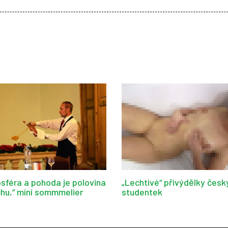
sféra a pohoda je polovina
„Lechtivé“ přivýdělky česk
hu,“ míní sommmelier
studentek