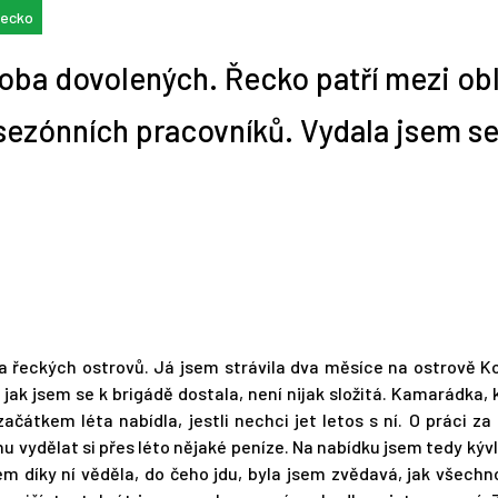
ecko
 doba dovolených. Řecko patří mezi o
vní pozice back office. Co
azyčná literatura vám
do marketingového slangu
ze mě šéfredaktorka!
jsou největší úřednická
a pracovní web: HitPráce.cz
Z pedagogické fakulty moh
Co je to pracovní veletrh?
Etiketu na pracovišti
Jak absolventka žurnalisti
Klikačky: Dá se proklikat
TIP NA KNIHU: Konec
í?
e s jazyky
ačátečníky
í práce na dálku?
pouze učitelem?
nepodceňujte
hledala práci
k bohatství?
prokrastinace
é sezónních pracovníků. Vydala jsem s
.
ha řeckých ostrovů. Já jsem strávila dva měsíce na ostrově K
jak jsem se k brigádě dostala, není nijak složitá. Kamarádka, 
ačátkem léta nabídla, jestli nechci jet letos s ní. O práci z
nu vydělat si přes léto nějaké peníze. Na nabídku jsem tedy kývl
jsem díky ní věděla, do čeho jdu, byla jsem zvědavá, jak všech