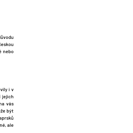
 důvodu
 českou
né nebo
.
ily i v
 jejich
 na vás
ůže být
paprsků
né, ale