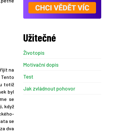
 Zpětně
Užitečné
Životopis
Motivační dopis
ijít na
Test
. Tento
u totiž
Jak zvládnout pohovor
nek byl
sme se
i, když
ického-
lata se
 za dva