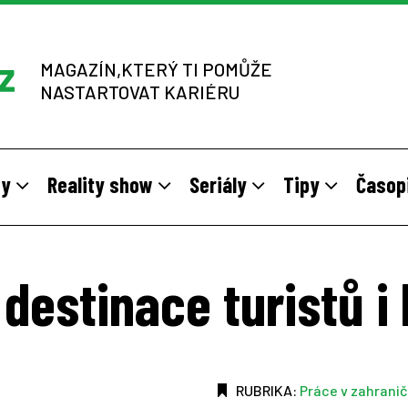
MAGAZÍN,KTERÝ TI POMŮŽE
NASTARTOVAT KARIÉRU
dy
Reality show
Seriály
Tipy
Časop
y
 sítích multi-level marketingu
odivné brigády
Vzory
Práce v zahraničí
Stáže pro mladé na vlastní kůž
Z výběrových řízení
destinace turistů i
RUBRIKA:
Práce v zahranič