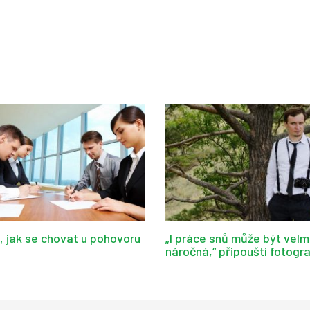
d, jak se chovat u pohovoru
„I práce snů může být velm
náročná,“ připouští fotogr