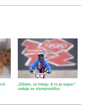
ých
„Dělám, co miluju. A to je super,“
raduje se olympionička