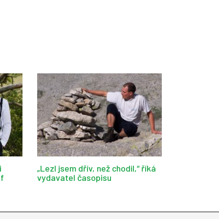
i
„Lezl jsem dřív, než chodil,“ říká
af
vydavatel časopisu