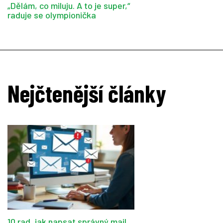
„Dělám, co miluju. A to je super,“
raduje se olympionička
Nejčtenější články
10 rad, jak napsat správný mail