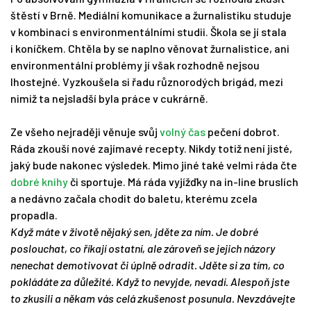
štěstí v Brně. Mediální komunikace a žurnalistiku studuje
v kombinaci s environmentálními studii. Škola se jí stala
i koníčkem. Chtěla by se naplno věnovat žurnalistice, ani
environmentální problémy jí však rozhodně nejsou
lhostejné. Vyzkoušela si řadu různorodých brigád, mezi
nimiž ta nejsladší byla práce v cukrárně.
Ze všeho nejraději věnuje svůj
volný čas
pečení dobrot.
Ráda zkouší nové zajímavé recepty. Nikdy totiž není jisté,
jaký bude nakonec výsledek. Mimo jiné také velmi ráda čte
dobré knihy
či sportuje. Má ráda vyjížďky na in-line bruslích
a nedávno začala chodit do baletu, kterému zcela
propadla.
Když máte v životě nějaký sen, jděte za ním. Je dobré
poslouchat, co říkají ostatní, ale zároveň se jejich názory
nenechat demotivovat či úplně odradit. Jděte si za tím, co
pokládáte za důležité. Když to nevyjde, nevadí. Alespoň jste
to zkusili a někam vás celá zkušenost posunula. Nevzdávejte