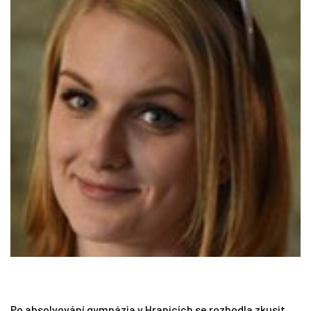
Tipy
Časopis
Soutěže
Po absolvování gymnázia v Hranicích se rozhodla zkusit