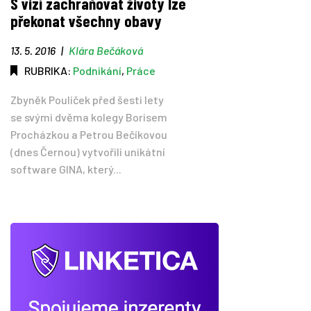
S vizí zachraňovat životy lze
překonat všechny obavy
13. 5. 2016
|
Klára Bečáková
RUBRIKA:
Podnikání
,
Práce
Zbyněk Poulíček před šesti lety
se svými dvěma kolegy Borisem
Procházkou a Petrou Bečíkovou
(dnes Černou) vytvořili unikátní
software GINA, který...