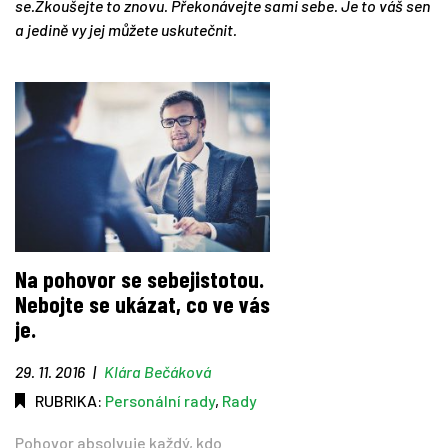
se.Zkoušejte to znovu. Překonávejte sami sebe. Je to váš sen
a jedině vy jej můžete uskutečnit.
Na pohovor se sebejistotou.
Nebojte se ukázat, co ve vás
je.
29. 11. 2016
|
Klára Bečáková
RUBRIKA:
Personální rady
,
Rady
Pohovor absolvuje každý, kdo