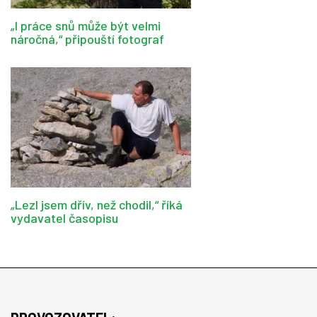
„I práce snů může být velmi
náročná,“ připouští fotograf
„Lezl jsem dřív, než chodil,“ říká
vydavatel časopisu