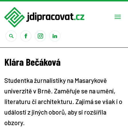
Togg
navi
Práce
Klára Bečáková
Obory
Studentka žurnalistiky na Masarykově
Studium
univerzitě v Brně. Zaměřuje se na umění,
Rady
literaturu či architekturu. Zajímá se však i o
události z jiných oborů, aby si rozšířila
Reality show
obzory.
Seriály