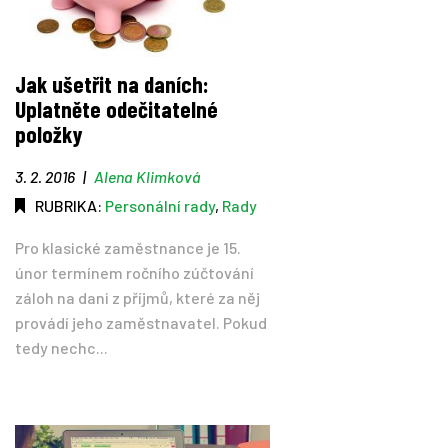
Jak ušetřit na daních:
Uplatněte odečitatelné
položky
3. 2. 2016
|
Alena Klimková
RUBRIKA:
Personální rady
,
Rady
Pro klasické zaměstnance je 15.
únor termínem ročního zúčtování
záloh na dani z příjmů, které za něj
provádí jeho zaměstnavatel. Pokud
tedy nechc...