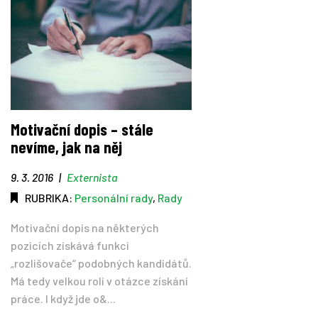
Motivační dopis – stále
nevíme, jak na něj
9. 3. 2016
|
Externista
RUBRIKA:
Personální rady
,
Rady
Motivační dopis na některých
pozicích získává funkci
„rozlišovače“ podobných kandidátů.
Má tedy velkou roli v otázce získání
práce. I když jde o&...