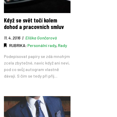
Když se svět točí kolem
dohod a pracovních smluv
11. 4. 2016
|
Eliška Gončarová
RUBRIKA:
Personální rady
,
Rady
Podepisovat papíry se zdá mnohým
zcela zbytečné, navíc když ani neví,
pod co svůj autogram vlastně
dávají. S čím se tedy při přij...