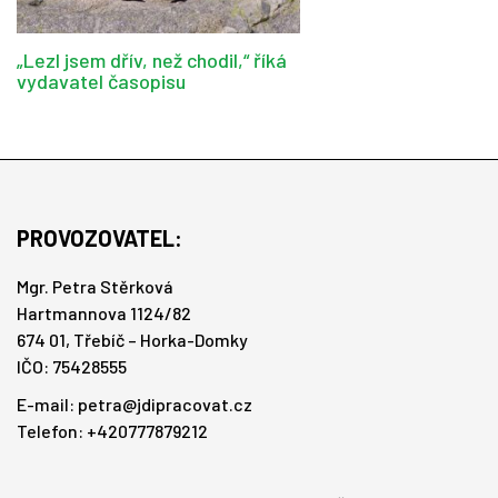
„Lezl jsem dřív, než chodil,“ říká
vydavatel časopisu
PROVOZOVATEL:
Mgr. Petra Stěrková
Hartmannova 1124/82
674 01, Třebíč – Horka-Domky
IČO: 75428555
E-mail:
petra@jdipracovat.cz
Telefon: +420777879212