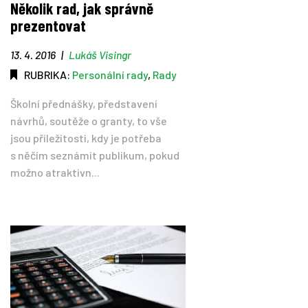
Několik rad, jak správně
prezentovat
Tipy
13. 4. 2016
|
Lukáš Visingr
Časopis
RUBRIKA:
Personální rady
,
Rady
Školní přednášky, představení
Soutěže
návrhů, soutěže o granty, to vše
jsou příležitosti, kdy je potřeba
s něčím seznámit publikum, pokud
možno atraktivn...