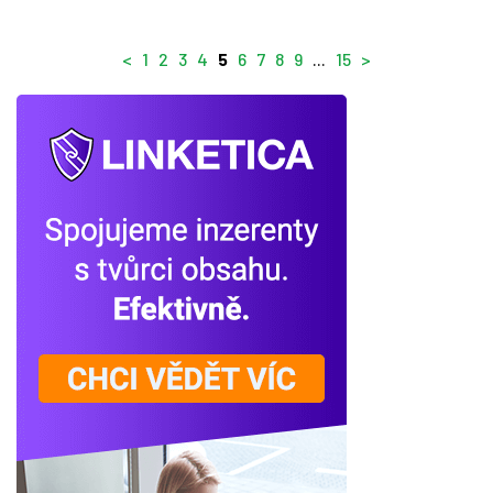
<
1
2
3
4
5
6
7
8
9
...
15
>