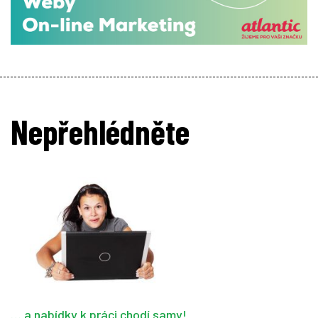
Nepřehlédněte
… a nabídky k práci chodí samy!