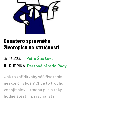
Desatero správného
životopisu ve stručnosti
16. 11. 2010
|
Petra Štorková
RUBRIKA:
Personální rady
,
Rady
Jak to zařídit, aby váš životopis
neskončil v koši? Chce to trochu
zapojit hlavu, trochu píle a taky
hodně štěstí. I personalisté...