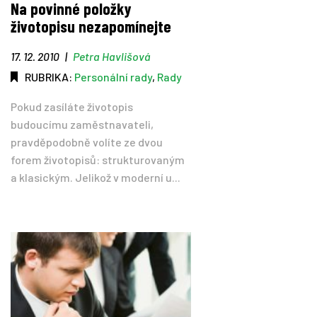
Na povinné položky
životopisu nezapomínejte
Tipy
17. 12. 2010
|
Petra Havlišová
Časopis
RUBRIKA:
Personální rady
,
Rady
Pokud zasíláte životopis
Soutěže
budoucímu zaměstnavateli,
pravděpodobně volíte ze dvou
forem životopisů: strukturovaným
a klasickým. Jelikož v moderní u...