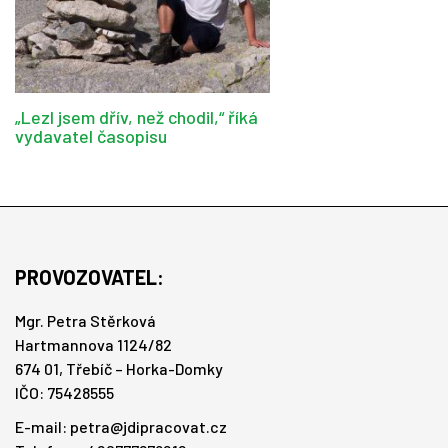
„Lezl jsem dřív, než chodil,“ říká
vydavatel časopisu
PROVOZOVATEL:
Mgr. Petra Stěrková
Hartmannova 1124/82
674 01, Třebíč – Horka-Domky
IČO: 75428555
E-mail:
petra@jdipracovat.cz