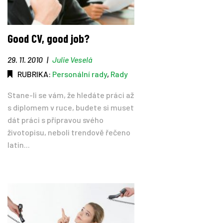
Good CV, good job?
29. 11. 2010
|
Julie Veselá
RUBRIKA:
Personální rady
,
Rady
Stane-li se vám, že hledáte práci až
s diplomem v ruce, budete si muset
dát práci s přípravou svého
životopisu, neboli trendově řečeno
latin...