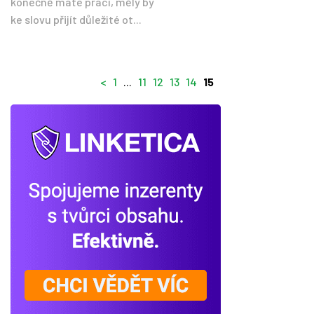
konečně máte práci, měly by
ke slovu přijít důležité ot...
<
1
...
11
12
13
14
15