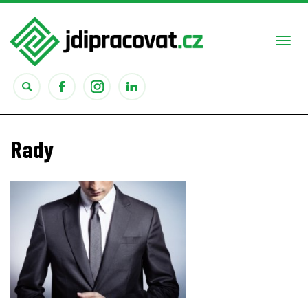
Togg
navi
Práce
Rady
Obory
Studium
Rady
Reality show
Seriály