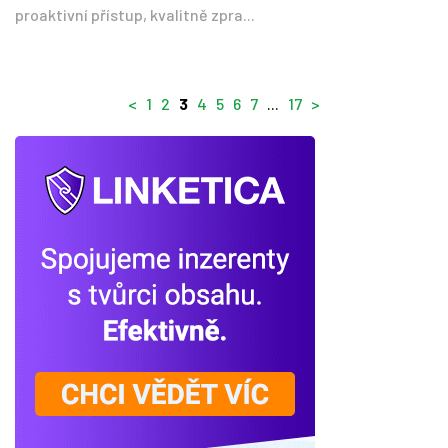
proaktivní přístup, kvalitně zpra...
<
1
2
3
4
5
6
7
...
17
>