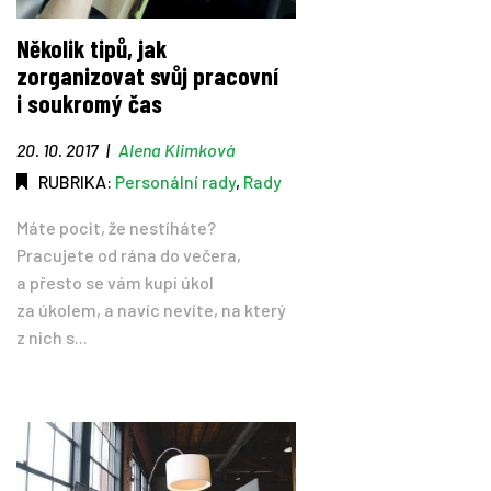
Několik tipů, jak
zorganizovat svůj pracovní
i soukromý čas
20. 10. 2017
|
Alena Klimková
RUBRIKA:
Personální rady
,
Rady
Máte pocit, že nestíháte?
Pracujete od rána do večera,
a přesto se vám kupí úkol
za úkolem, a navíc nevíte, na který
z nich s...