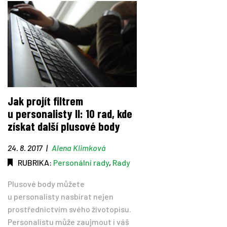
Jak projít filtrem
u personalisty II: 10 rad, kde
získat další plusové body
24. 8. 2017
|
Alena Klimková
RUBRIKA:
Personální rady
,
Rady
Plusové body můžete
u personalisty nasbírat nejen
prostřednictvím svého životopisu.
Personalistu může zaujmout i váš