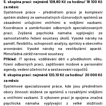
5. skupina prací: nejméně 10
8,80
Kč za hodinu/ 18 100 Kč
za měsíc
Systémové práce – předmětem práce je komplexní
systém složený ze samostatných různorodých systémů se
zásadními určujícími vnitřními a vnějšími vazbami.
Koordinace a usměrňování odborných specializovaných
prací. Zvýšená psychická námaha vyplývající ze
samostatného řešení soustavy úkolů. Vysoké nároky na
paměť, flexibilitu, schopnosti analýzy, syntézy a obecného
srovnávání. Vysoké nároky na vestibulární aparát.
Mimořádná zátěž nervové soustavy.
Příklad:
IT správa, vzdělávání dětí v předškolním věku,
řízení odborných prací, zajišťování mzdové a personální
agendy, vedení účetnictví a sestavování rozpočtů
6. skupina prací: nejméně
120,10
Kč za hodinu/ 20 000 Kč
za měsíc
Systémové specializované práce, kde jsou předmětem
obory činnosti složené ze systémů s rozsáhlými vnějšími
a vnitřními vazbami. S výkonem prací je spojena značná
psychická námaha vyplývající z velké složitosti