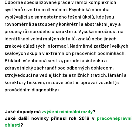
Odborné specializované práce v rámci komplexních
systémů s vnitřním členěním. Psychická námaha
vyplývající ze samostatného řešení úkolů, kde jsou
rovnoměrně zastoupeny konkrétní a abstraktní jevy a
procesy různorodého charakteru. Vysoká náročnost na
identifikaci velmi malých detailů, znaků nebo jiných
zrakově důležitých informací. Nadměrné zatížení velkých
svalových skupin v extrémních pracovních podmínkách.
Příklad:
všeobecná sestra, porodní asistenka a
zdravotnický záchranář pod odborných dohledem,
strojvedoucí na vedlejších železničních tratích, lámání a
korektury tiskovin, mzdové účetní, opravář vozidel (s
prováděním diagnostiky)
Jaké dopady má
zvýšení minimální mzdy
?
Jaké další novinky přinesl rok 2016 v
pracovněprávní
oblasti
?