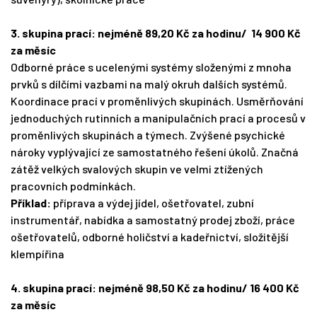
3. skupina prací: nejméně
89,20
Kč za hodinu/ 14 900 Kč
za měsíc
Odborné práce s ucelenými systémy složenými z mnoha
prvků s dílčími vazbami na malý okruh dalších systémů.
Koordinace prací v proměnlivých skupinách. Usměrňování
jednoduchých rutinních a manipulačních prací a procesů v
proměnlivých skupinách a týmech. Zvýšené psychické
nároky vyplývající ze samostatného řešení úkolů. Značná
zátěž velkých svalových skupin ve velmi ztížených
pracovních podmínkách.
Příklad:
příprava a výdej jídel, ošetřovatel, zubní
instrumentář, nabídka a samostatný prodej zboží, práce
ošetřovatelů, odborné holičství a kadeřnictví, složitější
klempířina
4. skupina prací: nejméně 9
8,50
Kč za hodinu/ 16 400 Kč
za měsíc