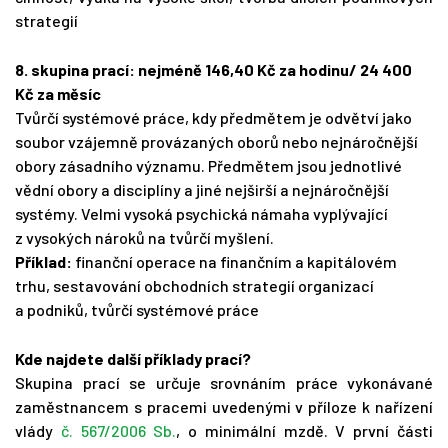
strategií
8. skupina prací: nejméně
146,40
Kč za hodinu/ 24 400
Kč za měsíc
Tvůrčí systémové práce, kdy předmětem je odvětví jako
soubor vzájemně provázaných oborů nebo nejnáročnější
obory zásadního významu. Předmětem jsou jednotlivé
vědní obory a disciplíny a jiné nejširší a nejnáročnější
systémy. Velmi vysoká psychická námaha vyplývající
z vysokých nároků na tvůrčí myšlení.
Příklad:
finanční operace na finančním a kapitálovém
trhu, sestavování obchodních strategií organizací
a podniků, tvůrčí systémové práce
Kde najdete další příklady prací?
Skupina prací se určuje srovnáním práce vykonávané
zaměstnancem s pracemi uvedenými v příloze k nařízení
vlády
č. 567/2006 Sb.
, o minimální mzdě. V první části