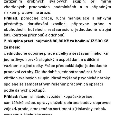
zatížením drobných svalových skupin, při mírně
zhoršených pracovních podmínkách a s případným
rizikem pracovního úrazu.
Příklad:
pomocné práce, ruční manipulace s lehkými
předměty, doručování zásilek, přípravné práce v
obchodech, hotelech, restauracích, jednoduché strojní
šití, kontrola příchodů a odchodů
2. skupina prací: nejméně 80,8
0
Kč za hodinu/ 13 500 Kč
za měsíc
Jednoduché odborné práce s celky a sestavami několika
jednotlivých prvků s logickým uspořádáním s dílčími
vazbami na jiné celky. Práce předpokládající jednoduché
pracovní vztahy. Dlouhodobé a jednostranné zatížení
větších svalových skupin. Mírně zvýšené psychické nároky
spojené se samostatným řešením pracovních operací
podle daných postupů.
Příklad:
řízení silničních vozidel, kopáčské práce,
sanitářské práce, opravy dlažeb, ochrana budov, doprovod
zájezd, prodej omezeného sortimentu (tiskoviny, tabák,
suvenýry), školnické práce