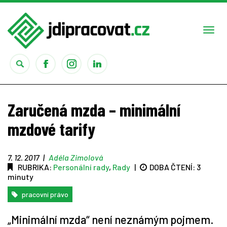
Togg
navi
Práce
Zaručená mzda – minimální
Obory
mzdové tarify
Studium
7. 12. 2017
|
Adéla Zimolová
RUBRIKA:
Personální rady
,
Rady
|
DOBA ČTENÍ:
3
Rady
minuty
pracovní právo
Reality show
„Minimální mzda“ není neznámým pojmem.
Seriály