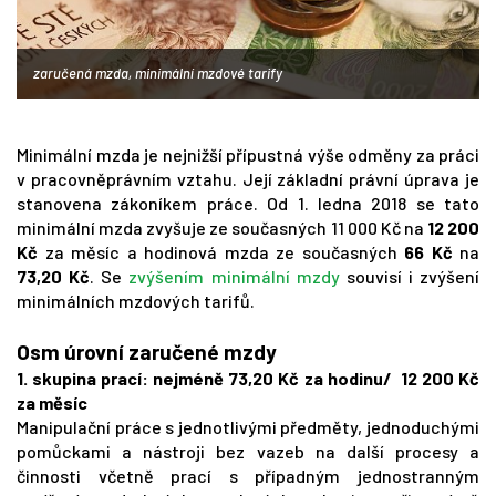
zaručená mzda, minimální mzdové tarify
Minimální mzda je nejnižší přípustná výše odměny za práci
v pracovněprávním vztahu. Její základní právní úprava je
stanovena zákoníkem práce. Od 1. ledna 2018 se tato
minimální mzda zvyšuje ze současných 11 000 Kč na
12 200
Kč
za měsíc a hodinová mzda ze současných
66 Kč
na
73,20 Kč
. Se
zvýšením minimální mzdy
souvisí i zvýšení
minimálních mzdových tarifů.
Osm úrovní zaručené mzdy
1. skupina prací: nejméně 73,20 Kč za hodinu/ 12 200 Kč
za měsíc
Manipulační práce s jednotlivými předměty, jednoduchými
pomůckami a nástroji bez vazeb na další procesy a
činnosti včetně prací s případným jednostranným