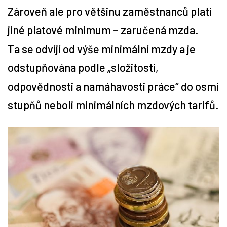
Zároveň ale pro většinu zaměstnanců platí
Tipy
jiné platové minimum – zaručená mzda.
Ta se odvíjí od výše minimální mzdy a je
Časopis
odstupňována podle „složitosti,
Soutěže
odpovědnosti a namáhavosti práce“ do osmi
stupňů neboli minimálních mzdových tarifů.