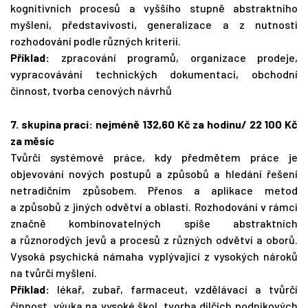
kognitivních procesů a vyššího stupně abstraktního
myšlení, představivosti, generalizace a z nutnosti
rozhodování podle různých kriterií.
Příklad:
zpracování programů, organizace prodeje,
vypracovávání technických dokumentací, obchodní
činnost, tvorba cenových návrhů
7. skupina prací: nejméně
132,60
Kč za hodinu/ 22 100 Kč
za měsíc
Tvůrčí systémové práce, kdy předmětem práce je
objevování nových postupů a způsobů a hledání řešení
netradičním způsobem. Přenos a aplikace metod
a způsobů z jiných odvětví a oblastí. Rozhodování v rámci
značně kombinovatelných spíše abstraktních
a různorodých jevů a procesů z různých odvětví a oborů.
Vysoká psychická námaha vyplývající z vysokých nároků
na tvůrčí myšlení.
Příklad:
lékař, zubař, farmaceut, vzdělávací a tvůrčí
činnost, výuka na vysoké škol, tvorba dílčích podnikových