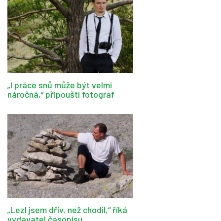
„I práce snů může být velmi
náročná,“ připouští fotograf
„Lezl jsem dřív, než chodil,“ říká
vydavatel časopisu