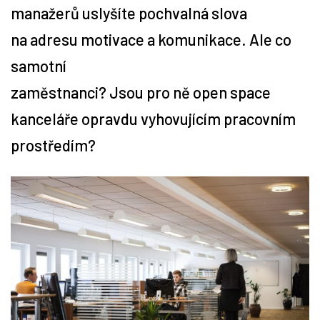
manažerů uslyšíte pochvalná slova
Tipy
na adresu motivace a komunikace. Ale co
samotní
Časopis
zaměstnanci? Jsou pro ně open space
Soutěže
kanceláře opravdu vyhovujícím pracovním
prostředím?