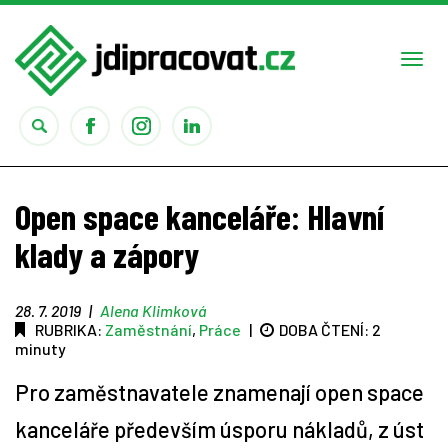
Togg
navi
Práce
Open space kanceláře: Hlavní
Obory
klady a zápory
Studium
28. 7. 2019
|
Alena Klimková
RUBRIKA:
Zaměstnání
,
Práce
|
DOBA ČTENÍ:
2
Rady
minuty
Pro zaměstnavatele znamenají open space
Reality show
kanceláře především úsporu nákladů, z úst
Seriály