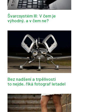
Švarcsystém III: V čem je
výhodný, a v čem ne?
Bez nadšení a trpělivosti
to nejde, říká fotograf letadel