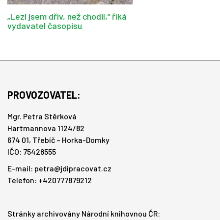
„Lezl jsem dřív, než chodil,“ říká
vydavatel časopisu
PROVOZOVATEL:
Mgr. Petra Stěrková
Hartmannova 1124/82
674 01, Třebíč – Horka-Domky
IČO: 75428555
E-mail:
petra@jdipracovat.cz
Telefon: +420777879212
Stránky archivovány Národní knihovnou ČR: