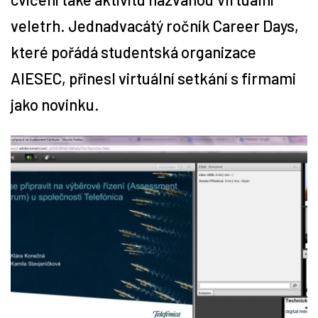
veletrh. Jednadvacátý ročník Career Days,
Tipy
které pořádá studentská organizace
Časopis
AIESEC, přinesl virtuální setkání s firmami
jako novinku.
Soutěže