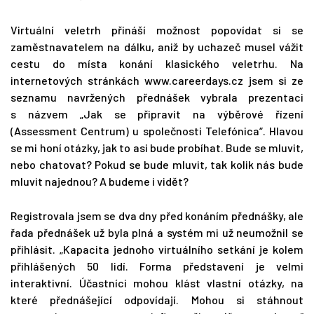
Virtuální veletrh přináší možnost popovídat si se
zaměstnavatelem na dálku, aniž by uchazeč musel vážit
cestu do místa konání klasického veletrhu. Na
internetových stránkách www.careerdays.cz jsem si ze
seznamu navržených přednášek vybrala prezentaci
s názvem „Jak se připravit na výběrové řízení
(Assessment Centrum) u společnosti Telefónica“. Hlavou
se mi honí otázky, jak to asi bude probíhat. Bude se mluvit,
nebo chatovat? Pokud se bude mluvit, tak kolik nás bude
mluvit najednou? A budeme i vidět?
Registrovala jsem se dva dny před konáním přednášky, ale
řada přednášek už byla plná a systém mi už neumožnil se
přihlásit. „Kapacita jednoho virtuálního setkání je kolem
přihlášených 50 lidí. Forma představení je velmi
interaktivní. Účastníci mohou klást vlastní otázky, na
které přednášející odpovídají. Mohou si stáhnout