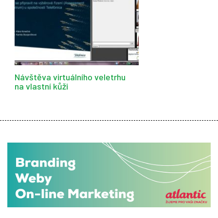
Návštěva virtuálního veletrhu
na vlastní kůži