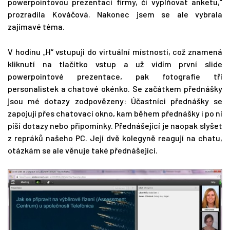
powerpointovou prezentaci firmy, či vyplňovat anketu,“
prozradila Kováčová. Nakonec jsem se ale vybrala
zajímavé téma.
V hodinu „H“ vstupuji do virtuální místnosti, což znamená
kliknutí na tlačítko vstup a už vidím první slide
powerpointové prezentace, pak fotografie tří
personalistek a chatové okénko. Se začátkem přednášky
jsou mé dotazy zodpovězeny: Účastníci přednášky se
zapojují přes chatovací okno, kam během přednášky i po ní
píší dotazy nebo připomínky. Přednášející je naopak slyšet
z repráků našeho PC. Její dvě kolegyně reagují na chatu,
otázkám se ale věnuje také přednášející.