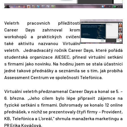
Veletrh pracovních příležitostí
Career Days zahrnoval krom
workshopů a praktických cvičení
také aktivitu nazvanou Virtuální
veletrh. Jednadvacátý ročník Career Days, které pořádá
studentská organizace AIESEC, přinesl virtuální setkání
s firmami jako novinku. Na hodinu jsem se stala účastnicí
jedné takové přednášky a seznámila se s tím, jak probíhá
Assessment Centrum ve společnosti Telefónica.
Virtuální veletrh předznamenal Career Days a konal se 5. –
6. března. „Jeho cílem bylo lépe připravit zájemce na
fyzické setkání s firmami. Dohromady se konalo 12 online
přednášek, v nichž se prezentovaly čtyři firmy – Provident,
KB, Telefónica a L'oreál,“ shrnula manažerka marketingu a
PR Erika Kováčová.