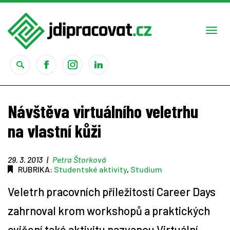
Togg
navi
Práce
Návštěva virtuálního veletrhu
Obory
na vlastní kůži
Studium
29. 3. 2013
|
Petra Štorková
RUBRIKA:
Studentské aktivity
,
Studium
Rady
Veletrh pracovních příležitostí Career Days
Reality show
zahrnoval krom workshopů a praktických
cvičení také aktivitu nazvanou Virtuální
Seriály