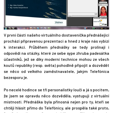
V první části našeho virtuálního dostaveníčka přednášející
prochází připravenou prezentaci a hned z kraje nás vybízí
k interakci. Průběhem přednášky se tedy prolínají i
odpovědi na otázky, které ze sebe sype zhruba padesátka
účastníků, jež se díky moderní technice mohou ze všech
koutů republiky (resp. světa) pohodlně připojit a dozvědět
se něco od velkého zaměstnavatele, jakým Telefónica
bezesporu je.
Po necelé hodince se tři personalistky loučí a já s pocitem,
že jsem se opravdu něco dozvěděla, vystupuji z virtuální
místnosti. Přednáška byla přínosná nejen pro ty, kteří se
chtějí hlásit přímo do Telefónicy, ale prospěla také proto,