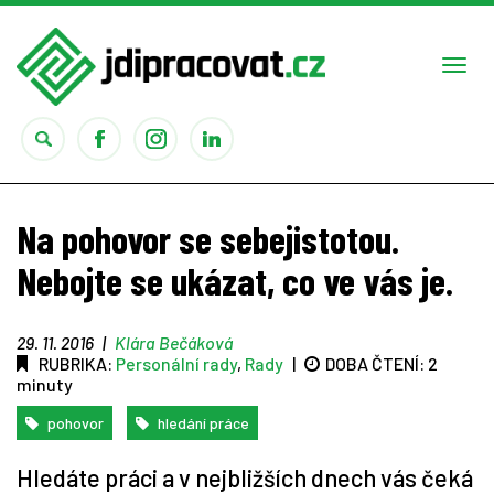
Togg
navi
Práce
Na pohovor se sebejistotou.
Obory
Nebojte se ukázat, co ve vás je.
Studium
29. 11. 2016
|
Klára Bečáková
RUBRIKA:
Personální rady
,
Rady
|
DOBA ČTENÍ:
2
Rady
minuty
pohovor
hledání práce
Reality show
Hledáte práci a v nejbližších dnech vás čeká
Seriály