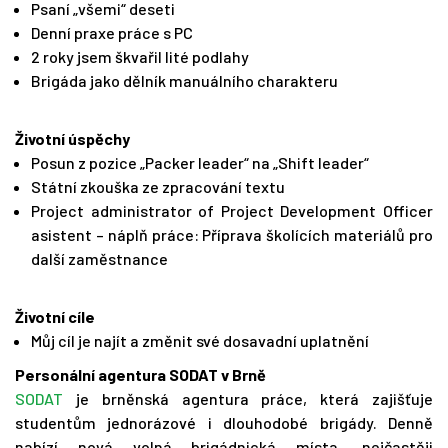
Psaní „všemi“ deseti
Denní praxe práce s PC
2 roky jsem škvařil lité podlahy
Brigáda jako dělník manuálního charakteru
Životní úspěchy
Posun z pozice „Packer leader“ na „Shift leader“
Státní zkouška ze zpracování textu
Project administrator of Project Development Officer
asistent – náplň práce: Příprava školících materiálů pro
další zaměstnance
Životní cíle
Můj cíl je najít a změnit své dosavadní uplatnění
Personální agentura SODAT v Brně
SODAT
je brněnská agentura práce, která zajišťuje
studentům jednorázové i dlouhodobé brigády. Denně
nabízí nová volná brigádnická místa, nejčastěji