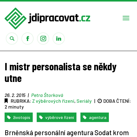
Togg
navi
Práce
I mistr personalista se někdy
Obory
utne
Studium
26. 2. 2015
|
Petra Štorková
RUBRIKA:
Z výběrových řízení
,
Seriály
|
DOBA ČTENÍ:
Rady
2 minuty
životopis
výběrové řízení
agentura
Reality show
Brněnská personální agentura Sodat krom
Seriály