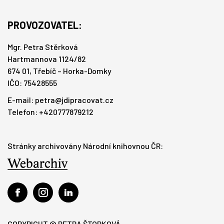
PROVOZOVATEL:
Mgr. Petra Stěrková
Hartmannova 1124/82
674 01, Třebíč – Horka-Domky
IČO: 75428555
E-mail:
petra@jdipracovat.cz
Telefon: +420777879212
Stránky archivovány Národní knihovnou ČR:
COPYRIGHT © PETRA ŠTORKOVÁ.