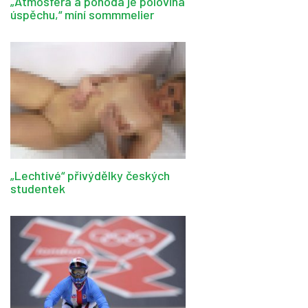
„Atmosféra a pohoda je polovina
úspěchu,“ míní sommmelier
„Lechtivé“ přivýdělky českých
studentek