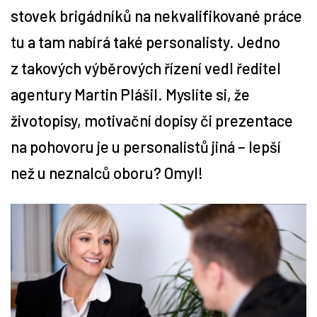
stovek brigádníků na nekvalifikované práce
Tipy
tu a tam nabírá také personalisty. Jedno
z takových výběrových řízení vedl ředitel
Časopis
agentury Martin Plášil. Myslíte si, že
Soutěže
životopisy, motivační dopisy či prezentace
na pohovoru je u personalistů jiná – lepší
než u neznalců oboru? Omyl!