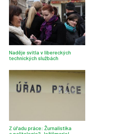
Naděje svitla v libereckých
technických službách
Z úřadu práce: Žurnalistika
a politologie? Ježišmarja!