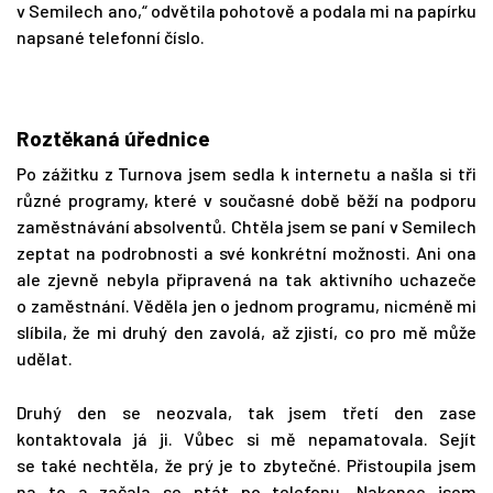
v Semilech ano,“ odvětila pohotově a podala mi na papírku
napsané telefonní číslo.
Roztěkaná úřednice
Po zážitku z Turnova jsem sedla k internetu a našla si tři
různé programy, které v současné době běží na podporu
zaměstnávání absolventů. Chtěla jsem se paní v Semilech
zeptat na podrobnosti a své konkrétní možnosti. Ani ona
ale zjevně nebyla připravená na tak aktivního uchazeče
o zaměstnání. Věděla jen o jednom programu, nicméně mi
slíbila, že mi druhý den zavolá, až zjistí, co pro mě může
udělat.
Druhý den se neozvala, tak jsem třetí den zase
kontaktovala já ji. Vůbec si mě nepamatovala. Sejít
se také nechtěla, že prý je to zbytečné. Přistoupila jsem
na to a začala se ptát po telefonu. Nakonec jsem