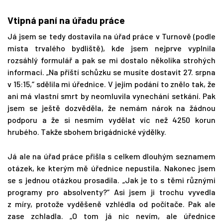
Vtipná paní na úřadu práce
Já jsem se tedy dostavila na úřad práce v Turnově (podle
místa trvalého bydliště), kde jsem nejprve vyplnila
rozsáhlý formulář a pak se mi dostalo několika strohých
informací. „Na příští schůzku se musíte dostavit 27. srpna
v 15:15,“ sdělila mi úřednice. V jejím podání to znělo tak, že
ani má vlastní smrt by neomluvila vynechání setkání. Pak
jsem se ještě dozvěděla, že nemám nárok na žádnou
podporu a že si nesmím vydělat víc než 4250 korun
hrubého. Takže sbohem brigádnické výdělky.
Já ale na úřad práce přišla s celkem dlouhým seznamem
otázek, ke kterým mě úřednice nepustila. Nakonec jsem
se s jednou otázkou prosadila. „Jak je to s těmi různými
programy pro absolventy?“ Asi jsem ji trochu vyvedla
z míry, protože vyděšeně vzhlédla od počítače. Pak ale
zase zchladla. „O tom já nic nevím, ale úřednice