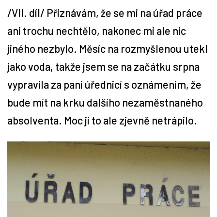
/VII. díl/ Přiznávám, že se mi na úřad práce
Tipy
ani trochu nechtělo, nakonec mi ale nic
jiného nezbylo. Měsíc na rozmyšlenou utekl
Časopis
jako voda, takže jsem se na začátku srpna
Soutěže
vypravila za paní úřednicí s oznámením, že
bude mít na krku dalšího nezaměstnaného
absolventa. Moc jí to ale zjevně netrápilo.