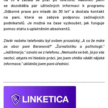
se dozvěděla pár užitečných informací k programu
„Odborné praxe pro mladé do 30 let“ a dostala kontakt
na paní, která se zabývá podporou začínajících
podnikatelů. Je možná na čase vyzkoušet, jak funguje
pomoc státu s uplatněním absolventů.
Závěr našeho telefonátu byl ovšem prozaický. „A co že máte
za obor paní Beranová?“ „Žurnalistiku a politologii.“
„Ježišmarja,“ ozvalo se z telefonu. „Nemusíte se bát, já po vás
nechci, abyste mi hledala práci, jen jsem chtěla vědět nějaké
informace,“ uklidnila jsem paní-úřednici.