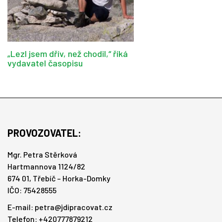
„Lezl jsem dřív, než chodil,“ říká
vydavatel časopisu
PROVOZOVATEL:
Mgr. Petra Stěrková
Hartmannova 1124/82
674 01, Třebíč – Horka-Domky
IČO: 75428555
E-mail:
petra@jdipracovat.cz
Telefon: +420777879212