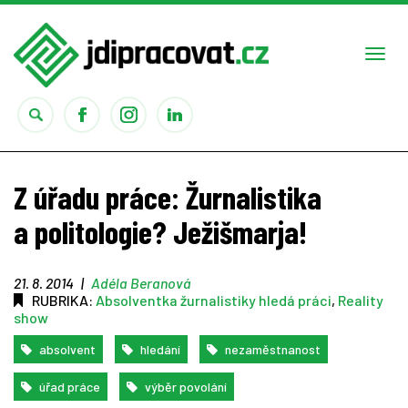
Togg
navi
Práce
Z úřadu práce: Žurnalistika
Obory
a politologie? Ježišmarja!
Studium
21. 8. 2014
|
Adéla Beranová
RUBRIKA:
Absolventka žurnalistiky hledá práci
,
Reality
Rady
show
absolvent
hledání
nezaměstnanost
Reality show
úřad práce
výběr povolání
Seriály