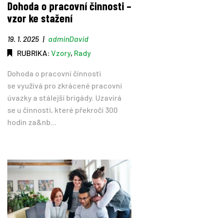
Dohoda o pracovní činnosti –
vzor ke stažení
Tipy
19. 1. 2025
|
adminDavid
Časopis
RUBRIKA:
Vzory
,
Rady
Dohoda o pracovní činnosti
Soutěže
se využívá pro zkrácené pracovní
úvazky a stálejší brigády. Uzavírá
se u činností, které překročí 300
hodin za&nb...