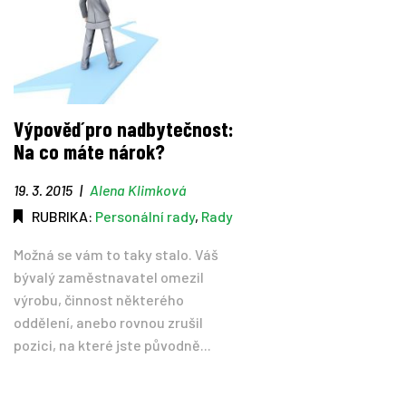
Výpověď pro nadbytečnost:
Na co máte nárok?
19. 3. 2015
|
Alena Klimková
RUBRIKA:
Personální rady
,
Rady
Možná se vám to taky stalo. Váš
bývalý zaměstnavatel omezil
výrobu, činnost některého
oddělení, anebo rovnou zrušil
pozici, na které jste původně...