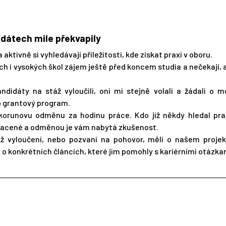
idátech mile překvapily
 aktivně si vyhledávají příležitosti, kde získat praxi v oboru.
ch i vysokých škol zájem ještě před koncem studia a nečekají, a
ndidáty na stáž vyloučili, oni mi stejně volali a žádali o 
o grantový program.
0korunovu odměnu za hodinu práce. Kdo již někdy hledal prax
neplacené a odměnou je vám nabytá zkušenost.
 už vyloučení, nebo pozvaní na pohovor, měli o našem proje
 o konkrétních článcích, které jim pomohly s kariérními otázka