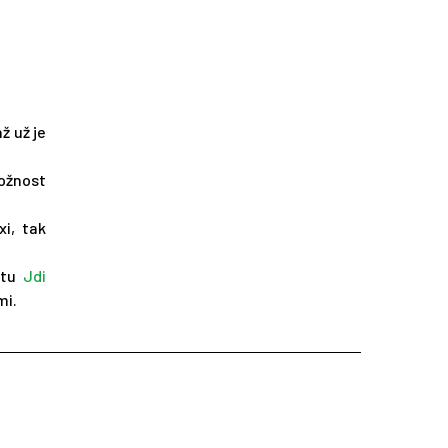
ž už je
možnost
i, tak
ktu
Jdi
mi.