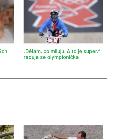
ých
„Dělám, co miluju. A to je super,“
raduje se olympionička