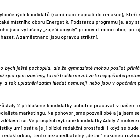
oučených kandidátů (sami nám napsali do redakce), kteří s
také místního oboru Energetik. Podstatou programu je, aby s
koho jsou vytušeny „zaječí úmysly“ pracovat mimo obor, putu
cházet. A zaměstnanci jsou opravdu striktní.
o bych ještě pochopila, ale že gymnazisté mohou posílat přihlá
že jsou jim uzavřeny, to mě trošku mrzí. Lze to nejspíš interpretov
y, a tak uplatnění zatím hledat nemusejí, nebo jsou v opačném 
 zůstaly 2 přihlášené kandidátky ochotné pracovat v našem r
ecialista marketingu. Na pohovor jsme pozvali obě a já jsem se
vzdělávat se. Ve prospěch vybrané kandidátky Adély Zimolové 
stiky umí psát a je jí blízké redakční prostředí. I když se bude
ě redaktorkou, tento nezanedbatelný „detail“ nakonec rozhodl