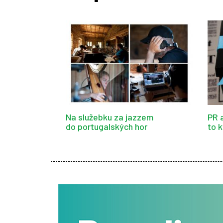
Na služebku za jazzem
PR a
do portugalských hor
to 