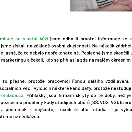
mladé na vlastní kůži
jsme odhalili prvotní informace ze
z
é jsme získali na základě osobní zkušenosti. Na několik zádrhe
, je jasné, že to nebylo nepřekonatelné. Posledně jsme skončili 
ta marketingu a čekali, kdo se přihlásí a zda na malém okresní
 to přesně, protože pracovnici Fondu dalšího vzdělávání, 
ociálních věci, vyloučili některé kandidáty, protože nestudují
romlade.cz
. Přihlášky jsou firmám skryty do té doby, než j
pozice má přiděleny kódy studijních oborů (SŠ, VOŠ, VŠ), které 
 z podmínek – nejčastěji ročník či obor studia – je vylo
ystému už neukážou.