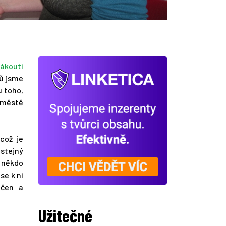
ákoutí
lů jsme
u toho,
m městě
což je
 stejný
e někdo
se k ní
učen a
Užitečné