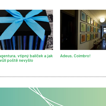
gentura, vtipný balíček a jak
Adeus, Coimbro!
kvůli poště nevyšlo