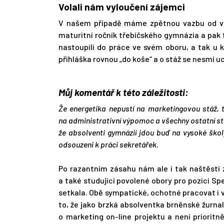
Volali nám vyloučení zájemci
V našem případě máme zpětnou vazbu od vyl
maturitní ročník třebíčského gymnázia a pak 
nastoupili do práce ve svém oboru, a tak u 
přihláška rovnou „do koše“ a o stáž se nesmí u
Můj komentář k této záležitosti:
Že energetika nepustí na marketingovou stáž, t
na administrativní výpomoc a všechny ostatní stá
že absolventi gymnázií jdou buď na vysoké škol
odsouzeni k práci sekretářek.
Po razantním zásahu nám ale i tak naštěstí
a také studující povolené obory pro pozici Sp
setkala. Obě sympatické, ochotné pracovat i 
to, že jako brzká absolventka brněnské žurnali
o marketing on-line projektu a není prioritn