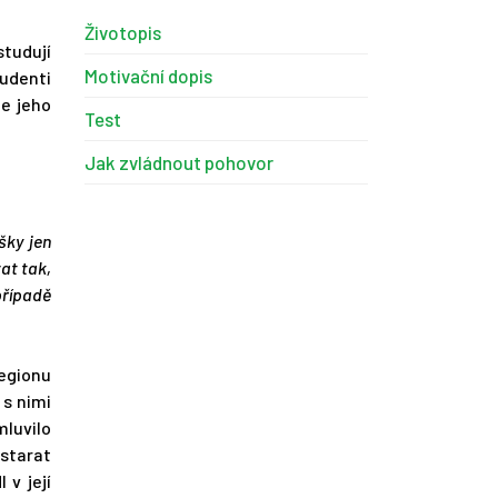
Životopis
tudují
Motivační dopis
tudenti
je jeho
Test
Jak zvládnout pohovor
šky jen
at tak,
případě
egionu
 s nimi
mluvilo
 starat
 v její