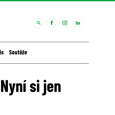
is
Soutěže
i
Štěpánčina letní stáž v Portugalsku
yní si jen