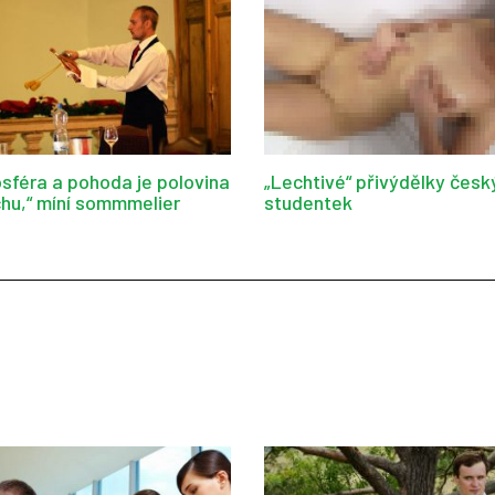
sféra a pohoda je polovina
„Lechtivé“ přivýdělky česk
hu,“ míní sommmelier
studentek