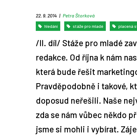
22. 9. 2014
|
Petra Štorková
10 nejčastějších profesí
Zemědělskou rubriku
Alžběta Vítková mluví 9 jazyky,
10 rad, jak napsat správný mail
Jdi pracovat! jako stážista
1. díl: Mimouniverzitní aktivity
Repasované či předváděcí
Praco
Cizoj
Úvod 
A je 
Jaká 
Tip n
hledání
stáže pro mladé
placená s
absolventů práv
připravujeme
osvojit si nový jazyk jí trvá pár
personalistovi
aneb soutěž Hledá se novinář!
notebooky a počítače: Žádný
obnáš
pomůž
pro z
úskal
týdnů
problém!
/II. díl/ Stáže pro mladé zav
redakce. Od října k nám nas
která bude řešit marketingo
Pravděpodobně i takové, kt
doposud neřešili. Naše nejv
zda se nám vůbec někdo př
jsme si mohli i vybírat. Zá