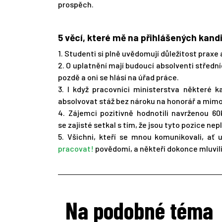
prospěch.
5 věcí, které mě na přihlášených kand
1. Studenti si plně uvědomují důležitost praxe a
2. O uplatnění mají budoucí absolventi střední
pozdě a oni se hlásí na úřad práce.
3. I když pracovníci ministerstva některé ka
absolvovat stáž bez nároku na honorář a mim
4. Zájemci pozitivně hodnotili navrženou 6
se zajisté setkal s tím, že jsou tyto pozice 
5. Všichni, kteří se mnou komunikovali, ať
pracovat!
povědomí, a někteří dokonce mluvili
Na podobné téma