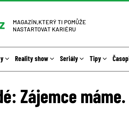
MAGAZÍN,KTERÝ TI POMŮŽE
NASTARTOVAT KARIÉRU
dy
Reality show
Seriály
Tipy
Časop
y
 sítích multi-level marketingu
odivné brigády
Vzory
Práce v zahraničí
Stáže pro mladé na vlastní kůž
Z výběrových řízení
dé: Zájemce máme. N