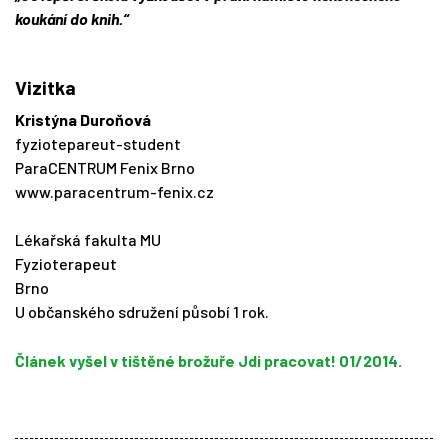
koukání do knih.“
Vizitka
Kristýna Duroňová
fyziotepareut-student
ParaCENTRUM Fenix Brno
www.paracentrum-fenix.cz
Lékařská fakulta MU
Fyzioterapeut
Brno
U občanského sdružení působí 1 rok.
Článek vyšel v tištěné brožuře Jdi pracovat! 01/2014.