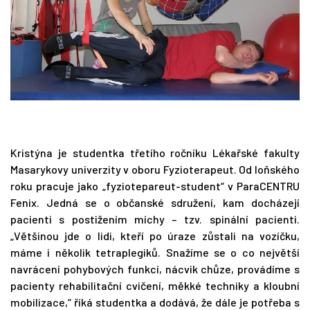
Kristýna je studentka třetího ročníku Lékařské fakulty
Masarykovy univerzity v oboru Fyzioterapeut. Od loňského
roku pracuje jako „fyziotepareut-student“ v ParaCENTRU
Fenix. Jedná se o občanské sdružení, kam docházejí
pacienti s postižením míchy – tzv. spinální pacienti.
„Většinou jde o lidi, kteří po úraze zůstali na vozíčku,
máme i několik tetraplegiků. Snažíme se o co největší
navrácení pohybových funkcí, nácvik chůze, provádíme s
pacienty rehabilitační cvičení, měkké techniky a kloubní
mobilizace,“ říká studentka a dodává, že dále je potřeba s