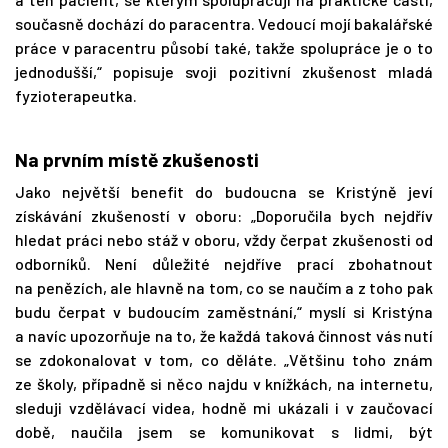
současně dochází do paracentra. Vedoucí mojí bakalářské
práce v paracentru působí také, takže spolupráce je o to
jednodušší,“ popisuje svoji pozitivní zkušenost mladá
fyzioterapeutka.
Na prvním místě zkušenosti
Jako největší benefit do budoucna se Kristýně jeví
získávání zkušeností v oboru: „Doporučila bych nejdřív
hledat práci nebo stáž v oboru, vždy čerpat zkušenosti od
odborníků. Není důležité nejdříve prací zbohatnout
na penězích, ale hlavně na tom, co se naučím a z toho pak
budu čerpat v budoucím zaměstnání,“ myslí si Kristýna
a navíc upozorňuje na to, že každá taková činnost vás nutí
se zdokonalovat v tom, co děláte. „Většinu toho znám
ze školy, případně si něco najdu v knížkách, na internetu,
sleduji vzdělávací videa, hodně mi ukázali i v zaučovací
době, naučila jsem se komunikovat s lidmi, být