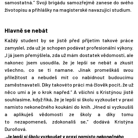
samostatná.“ Svoji brigádu samozřejmě zanese do svého
životopisu a přihlášky na magisterské navazující studium.
Hlavně se nebát
Každý student by se jistě před přijetím takové práce
zamyslel, zda už je schopen podávat profesionální výkony.
„I já jsem přemýšlela, zda už mám dostatek vědomostí, ale
nakonec jsem usoudila, že je lepší se nebát a zkusit
všechno, co se ti namane. Jinak promeškáš svou
příležitost a nebudeš mít co nabídnout budoucímu
zaměstnavateli. Díky takovéto práci má člověk pocit, že už
něco umí a je o krok napřed.“ A všichni s Kristýnou jistě
souhlasíme, když říká, že je lepší si školu vyzkoušet v praxi
namísto nekonečného koukání do knih. „Hned si vyzkoušíš
a aplikuješ vědomosti ze školy a díky tomu
to nezapomeneš, zdokonalíš se,“ dodává Kristýna
Duroňová.
„Je lepší si školu vyzkoušet v praxi namísto nekonečného