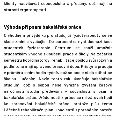
klienty nacvičovat sebeobsluhu a přesuny, což mají na
starosti ergoterapeuti.
Výhoda při psaní bakalářské práce
O vhodném přivýdělku pro studující fyzioterapeuty se ve
škole zmínila vyučující. Do paracentra nyní dochází šest
studentek fyzioterapie. Centrum se snaží umožnit
studentkám vhodné skloubení práce a školy. Na začátku
semestru koordinátorovi rehabilitace pošlou svůj rozvrh a
podle toho mají upravenu pracovní dobu. Kristýna pracuje
v průměru sedm hodin týdně, což se podle ní dá stíhat se
školou i učením. Navíc tento rok ukončuje bakalářské
studium, což s sebou nese výrazné zvýšení časové
náročnosti studia především v souvislosti s psaním
bakalářské práce. „Vědomosti z práce se mi zároveň hodí
ke zpracování bakalářské práce, protože píšu téma
Léčebně rehabilitační plán u pacientů s poraněním páteře
a ten pacient, se kterým spolupracuji na praktické části,