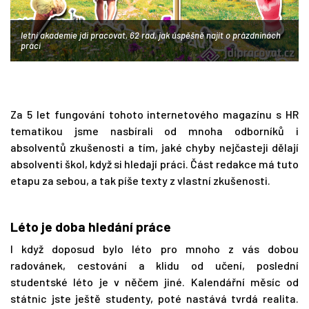
letní akademie jdi pracovat, 62 rad, jak úspěšně najít o prázdninách
práci
Za 5 let fungování tohoto internetového magazínu s HR
tematikou jsme nasbírali od mnoha odborníků i
absolventů zkušenosti a tím, jaké chyby nejčasteji dělají
absolventi škol, když si hledají práci. Část redakce má tuto
etapu za sebou, a tak píše texty z vlastní zkušenosti.
Léto je doba hledání práce
I když doposud bylo léto pro mnoho z vás dobou
radovánek, cestování a klidu od učení, poslední
studentské léto je v něčem jiné. Kalendářní měsíc od
státnic jste ještě studenty, poté nastává tvrdá realita.