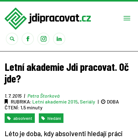
Togg
navi
Práce
Letní akademie Jdi pracovat. Oč
Obory
jde?
Studium
1. 7. 2015
|
Petra Štorková
RUBRIKA:
Letní akademie 2015
,
Seriály
|
DOBA
Rady
ČTENÍ:
1,5 minuty
absolvent
hledání
Reality show
Léto je doba, kdy absolventi hledají práci
Seriály