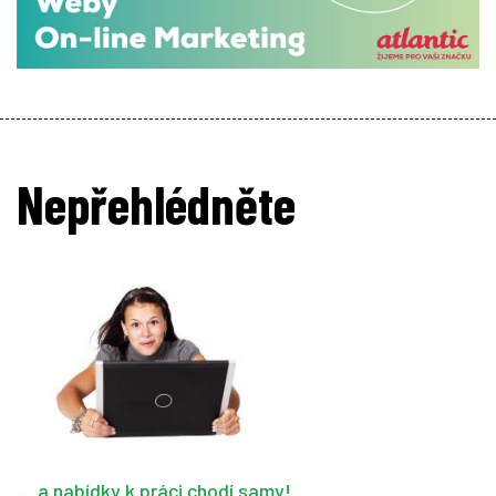
Nepřehlédněte
… a nabídky k práci chodí samy!