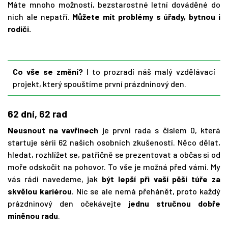
Máte mnoho možností, bezstarostné letní dováděné do
nich ale nepatří.
Můžete mít problémy s úřady, bytnou i
rodiči.
Co vše se změní?
I to prozradí náš malý vzdělávací
projekt, který spouštíme první prázdninový den.
62 dní, 62 rad
Neusnout na vavřínech
je první rada s číslem 0, která
startuje sérii 62 našich osobních zkušeností. Něco dělat,
hledat, rozhlížet se, patřičně se prezentovat a občas si od
moře odskočit na pohovor. To vše je možná před vámi. My
vás rádi navedeme, jak
být lepší při vaší pěší túře za
skvělou kariérou
. Nic se ale nemá přehánět, proto každý
prázdninový den očekávejte
jednu stručnou dobře
míněnou radu
.