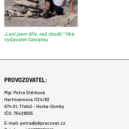
„Lezl jsem dřív, než chodil,“ říká
vydavatel časopisu
PROVOZOVATEL:
Mgr. Petra Stěrková
Hartmannova 1124/82
674 01, Třebíč – Horka-Domky
IČO: 75428555
E-mail:
petra@jdipracovat.cz