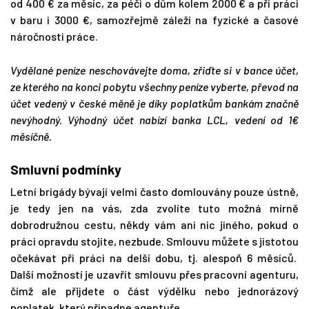
od 400 € za měsíc, za péči o dům kolem 2000 € a při práci
v baru i 3000 €, samozřejmě záleží na fyzické a časové
náročnosti práce.
Vydělané peníze neschovávejte doma, zřiďte si v bance účet,
ze kterého na konci pobytu všechny peníze vyberte, převod na
účet vedený v české měně je díky poplatkům bankám značně
nevýhodný. Výhodný účet nabízí banka LCL, vedení od 1€
měsíčně.
Smluvní podmínky
Letní brigády bývají velmi často domlouvány pouze ústně,
je tedy jen na vás, zda zvolíte tuto možná mírně
dobrodružnou cestu, někdy vám ani nic jiného, pokud o
práci opravdu stojíte, nezbude. Smlouvu můžete s jistotou
očekávat při práci na delší dobu, tj. alespoň 6 měsíců.
Další možností je uzavřít smlouvu přes pracovní agenturu,
čímž ale přijdete o část výdělku nebo jednorázový
poplatek, který připadne agentuře.