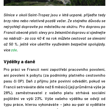
Silnice v okolí Saint-Tropez jsou v létě ucpané, přijeďte tedy
brzy ráno nebo relativně pozdě večer. Ze stejného důvodu se
nejrychleji dopravíte po městečku na skútru. Pro dopravu po
Francii obecně platí: slevy pro železniční dopravu si sjednejte
na nádraží - za cca 40 € na rok můžete cestovat se slevami
až 50 %, ještě více ušetříte využíváním bezpečné spolujízdy,
více
zde
.
Výdělky a daně
Pro práci ve Francii není zapotřebí pracovního povolení,
ani povolení k pobytu (za podmínky platného cestovního
pasu či OP). Daň z příjmu jste povinni odvádět, pokud ve
Francii setrváváte déle než 6 měsíců (její průměrná výše je
28%), zaměstnavatel z vašeho platu strhává sociální
pojištění ve výši 23%. Výše vašeho výdělku se odvíjí od
typu práce, kterou vykonáváte – jako au-pair si vyděláte