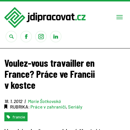
Togg
navi
Práce
Voulez-vous travailler en
Obory
France? Práce ve Francii
v kostce
Studium
Rady
18. 1. 2012
|
Marie Šotkovská
RUBRIKA:
Práce v zahraničí
,
Seriály
Reality show
francie
Seriály