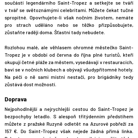
součástí legendárního Saint-Tropez a setkejte se tváří
v tvář se světoznámými celebritami. Můžete čekat tučné
spropitné. Opovrhujete-li však nočním životem, nemáte
pro strach uděláno nebo se těžko přizpůsobujete,
zůstaňte raději doma. Šťastní tady nebudete.
Rozlohou malé, ale věhlasem ohromné městečko Saint-
Tropez je v období od června do října plné turistů, kteří
okupují četné pláže za městem, vysedávají v restauracích,
baví se v nočních klubech a obývají všudypřítomné hotely.
Na péči o ně sami místní nestačí, pro brigádníky tedy
zůstává dost možností.
Doprava
Nejpohodlnější a nejrychlejší cestou do Saint-Tropez je
bezpochyby letadlo. S alespoň třítýdenním předstihem
můžete z pražské Ruzyně odletět na Azurové pobřeží za
157 €. Do Saint-Tropez však nejede žádná přímá linka.