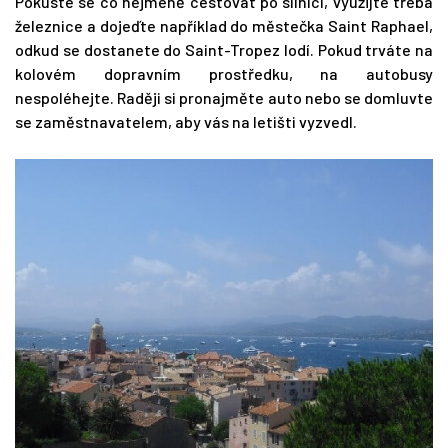
Pokuste se co nejméně cestovat po silnici, využijte třeba
železnice a dojeďte například do městečka Saint Raphael,
odkud se dostanete do Saint-Tropez lodí. Pokud trváte na
kolovém dopravním prostředku, na autobusy
nespoléhejte. Raději si pronajměte auto nebo se domluvte
se zaměstnavatelem, aby vás na letišti vyzvedl.