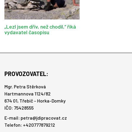
„Lezl jsem dřív, než chodil,“ říká
vydavatel časopisu
PROVOZOVATEL:
Mgr. Petra Stěrková
Hartmannova 1124/82
674 01, Třebíč – Horka-Domky
IČO: 75428555
E-mail:
petra@jdipracovat.cz
Telefon: +420777879212