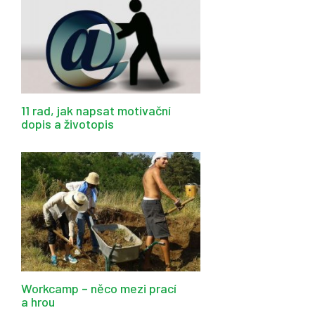
11 rad, jak napsat motivační
dopis a životopis
Workcamp – něco mezi prací
a hrou