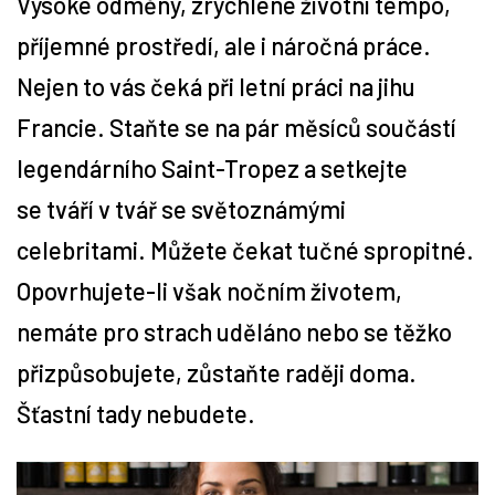
Vysoké odměny, zrychlené životní tempo,
příjemné prostředí, ale i náročná práce.
Tipy
Nejen to vás čeká při letní práci na jihu
Časopis
Francie. Staňte se na pár měsíců součástí
legendárního Saint-Tropez a setkejte
Soutěže
se tváří v tvář se světoznámými
celebritami. Můžete čekat tučné spropitné.
Opovrhujete-li však nočním životem,
nemáte pro strach uděláno nebo se těžko
přizpůsobujete, zůstaňte raději doma.
Šťastní tady nebudete.